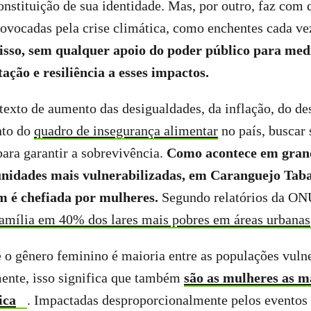
onstituição de sua identidade. Mas, por outro, faz com 
rovocadas pela crise climática, como enchentes cada ve
isso, sem qualquer apoio do poder público para med
ão e resiliência a esses impactos.
texto de aumento das desigualdades, da inflação, do d
nto do
quadro de insegurança alimentar
no país, buscar 
para garantir a sobrevivência.
Como acontece em grand
idades mais vulnerabilizadas, em Caranguejo Tabai
m é chefiada por mulheres.
Segundo relatórios da O
família em 40% dos lares mais pobres em áreas urbanas
o gênero feminino é maioria entre as populações vulne
nte, isso significa que também
são as mulheres as m
ica
. Impactadas desproporcionalmente pelos eventos 