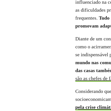
influenciado na c
as dificuldades p
frequentes.
Tudo 
promovam adaptaç
Diante de um con
como o acirrame
se indispensável 
mundo nas comun
das casas també
são as chefes de 
Considerando que 
socioeconomicame
pela crise climát