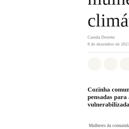
climá
Camila Doretto
8 de dezembro de 202
Compartilha
Compa
Cozinha comunit
pensadas para
vulnerabilizad
Mulheres da comunidad