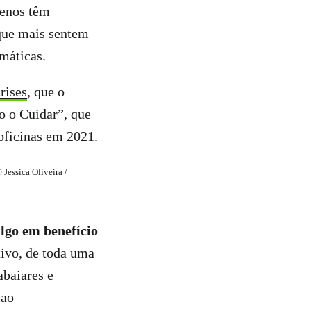
menos têm
 que mais sentem
imáticas.
rises
, que o
o o Cuidar”, que
oficinas em 2021.
Jessica Oliveira /
lgo em benefício
ivo, de toda uma
baiares e
 ao