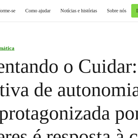
forme-se
Como ajudar
Notícias e histórias
Sobre nós
imática
ntando o Cuidar:
ativa de autonomi
 protagonizada po
res é resposta à c