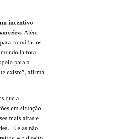
 um incentivo
nanceira.
Além
para convidar os
 mundo lá fora
apoio para a
e existe”, afirma
os que a
ções em situação
ses mais altas e
des. E elas não
eitos, e o direito