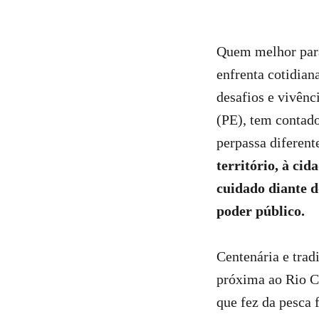
Quem melhor para 
enfrenta cotidian
desafios e vivênc
(PE), tem contad
perpassa diferent
território, à ci
cuidado diante d
poder público.
Centenária e trad
próxima ao Rio Ca
que fez da pesca 