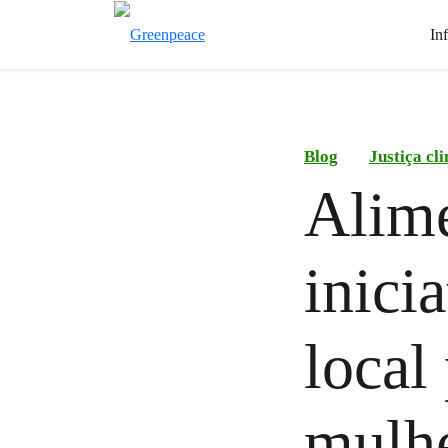
In
Blog
Justiça cl
Alime
inici
local
mulhe