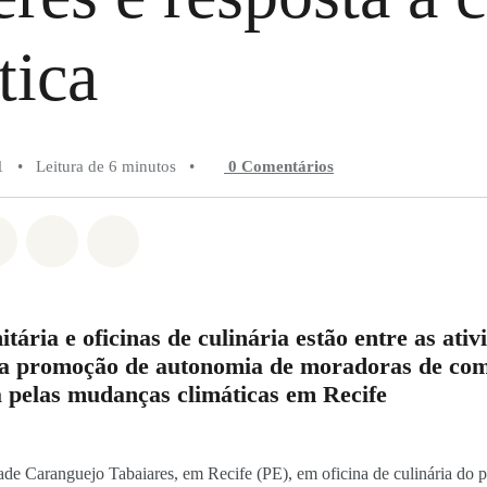
tica
1
•
Leitura de 6 minutos
•
0 Comentários
do em Whatsapp
rtilhado em Facebook
Compartilhado em Twitter
Compartilhe por Email
Compartilhe em Bluesky
ária e oficinas de culinária estão entre as ativ
 a promoção de autonomia de moradoras de co
a pelas mudanças climáticas em Recife
e Caranguejo Tabaiares, em Recife (PE), em oficina de culinária do 