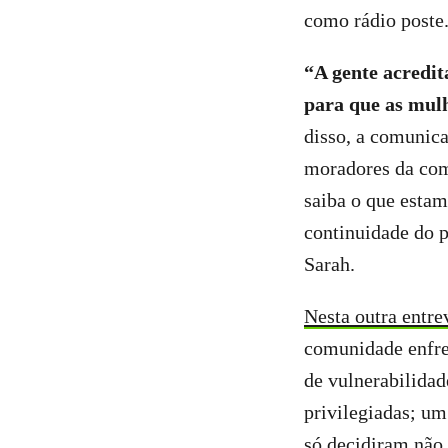
como rádio poste
“A gente acredit
para que as mul
disso, a comunic
moradores da com
saiba o que esta
continuidade do 
Sarah.
Nesta outra entre
comunidade enfren
de vulnerabilidad
privilegiadas; um
só decidiram não 