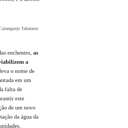
 Caranguejo Tabaiares
das enchentes,
as
viabilizem a
 leva o nome de
lantada em um
a falta de
rantir este
ação de um novo
ptação da água da
unidades.