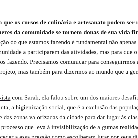
.
a que os cursos de culinária e artesanato podem ser
heres da comunidade se tornem donas de sua vida fi
ação do que estamos fazendo é fundamental não apenas 
unidade a participarem das atividades, mas para que o
mos fazendo. Precisamos comunicar para conseguirmos 
projeto, mas também para dizermos ao mundo que a gent
vista
com Sarah, ela falou sobre um dos maiores desafi
ta, a higienização social, que é a exclusão das popula
e das zonas valorizadas da cidade para dar lugar às clas
 processo que leva à invisibilização de algumas realida
ceder a essa pressão como escolheram lutar por seus dir