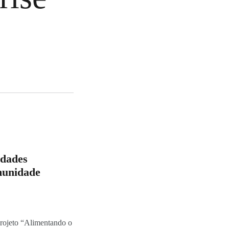
idades
munidade
projeto “Alimentando o