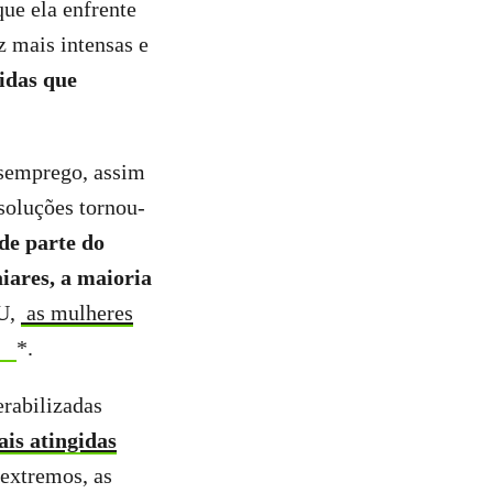
que ela enfrente
z mais intensas e
idas que
esemprego, assim
soluções tornou-
e parte do
ares, a maioria
NU,
as mulheres
*.
rabilizadas
ais atingidas
extremos, as