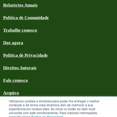
Relatórios Anuais
Política de Comunidade
Trabalhe conosco
Doe agora
Política de Privacidade
Direitos Autorais
Fale conosco
Arquivo
Utilizamos cookies e similares para poder lhe entregar o melhor
conteúdo e de forma mais dinâmica afim de melhorar a sua
experiência em nossos sites. Ao clicar no botão ao lado você
concorda com este monitoramento. Para maiores informações,
Greenpeace Brasil 2026
consulte nossa
Política de Privacidade
.