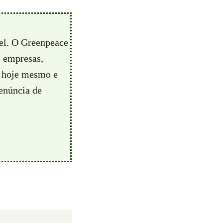
vel. O Greenpeace
e empresas,
hoje mesmo e
enúncia de