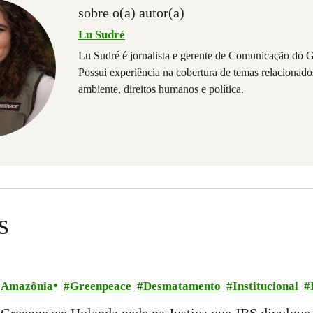
sobre o(a) autor(a)
Lu Sudré
Lu Sudré é jornalista e gerente de Comunicação do G
Possui experiência na cobertura de temas relacionad
ambiente, direitos humanos e política.
s
Amazônia
Greenpeace
Desmatamento
Institucional
Greenpeace Holanda pede na Justiça que JBS divulgue 