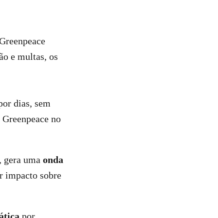
Greenpeace
ão e multas, os
por dias, sem
do Greenpeace no
, gera uma
onda
or impacto sobre
ática
por