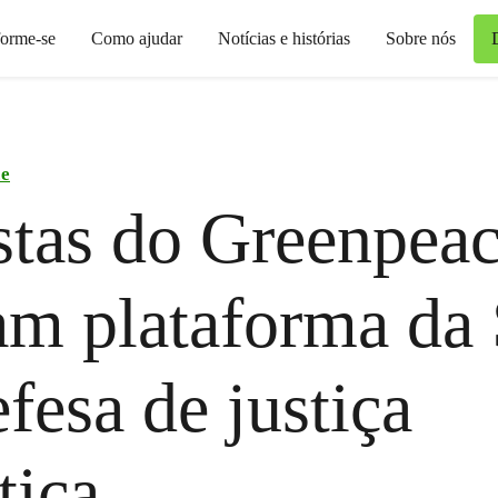
forme-se
Como ajudar
Notícias e histórias
Sobre nós
ce
stas do Greenpea
m plataforma da 
fesa de justiça
tica