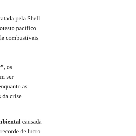
ratada pela Shell
otesto pacífico
 de combustíveis
r”
, os
em ser
enquanto as
 da crise
mbiental
causada
recorde de lucro