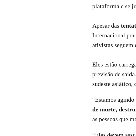
plataforma e se j
Apesar das
tenta
Internacional por
ativistas seguem 
Eles estão carreg
previsão de saída
sudeste asiático,
“Estamos agindo h
de morte, destr
as pessoas que me
“Eles devem assu