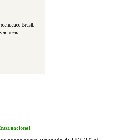
reenpeace Brasil.
os ao meio
Internacional
os dados sobre expansão de US$ 2,5 bi