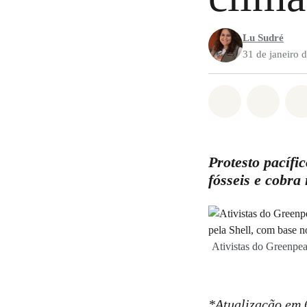
Lu Sudré
31 de janeiro 
Compartilha
Compa
Protesto pacífi
fósseis e cobra
Ativistas do Greenpea
*Atualização em 6