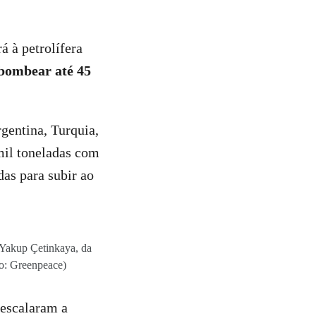
 à petrolífera
bombear até 45
rgentina, Turquia,
mil toneladas com
das para subir ao
 Yakup Çetinkaya, da
o: Greenpeace)
 escalaram a