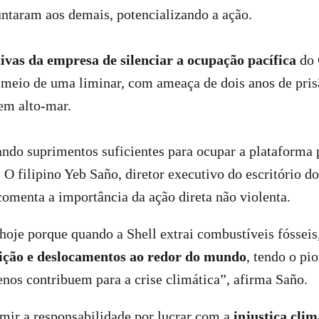
untaram aos demais, potencializando a ação.
tivas da empresa de silenciar a ocupação pacífica
do 
 meio de uma liminar, com ameaça de dois anos de pris
em alto-mar.
ando suprimentos suficientes para ocupar a plataforma 
. O filipino Yeb Saño, diretor executivo do escritório 
 comenta a importância da ação direta não violenta.
oje porque quando a Shell extrai combustíveis fósseis
uição e deslocamentos ao redor do mundo
, tendo o pi
nos contribuem para a crise climática”, afirma Saño.
mir a responsabilidade por lucrar com a
injustiça clim