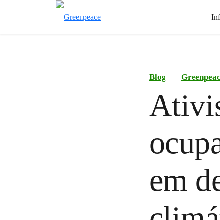
In
Blog
Greenpea
Ativi
ocupa
em de
climá