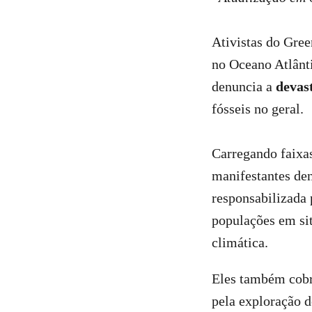
Ativistas do Gre
no Oceano Atlânti
denuncia a
devas
fósseis no geral.
Carregando faix
manifestantes de
responsabilizada 
populações em si
climática.
Eles também cobr
pela exploração d