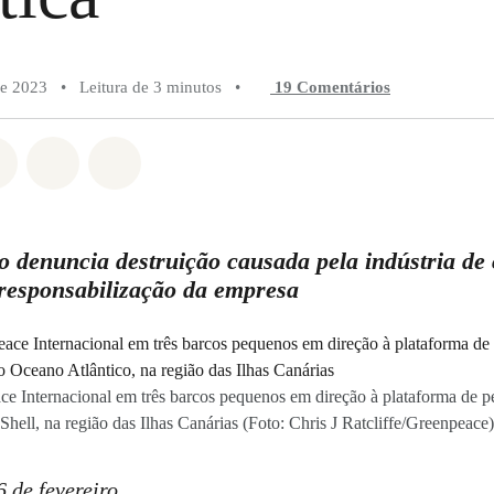
de 2023
•
Leitura de 3 minutos
•
19 Comentários
do em Whatsapp
rtilhado em Facebook
Compartilhado em Twitter
Compartilhe por Email
Compartilhe em Bluesky
co denuncia destruição causada pela indústria de
 responsabilização da empresa
ce Internacional em três barcos pequenos em direção à plataforma de pe
Shell, na região das Ilhas Canárias (Foto: Chris J Ratcliffe/Greenpeace)
 de fevereiro