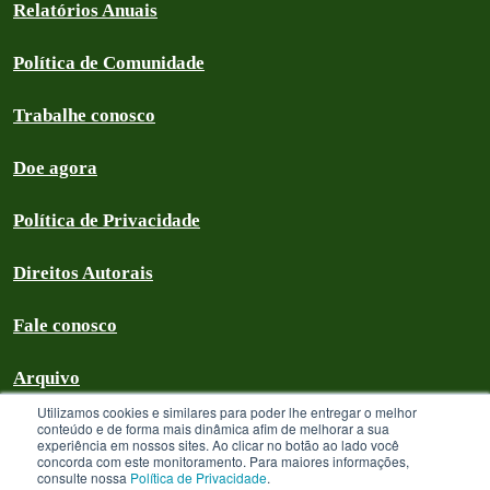
Relatórios Anuais
Política de Comunidade
Trabalhe conosco
Doe agora
Política de Privacidade
Direitos Autorais
Fale conosco
Arquivo
Utilizamos cookies e similares para poder lhe entregar o melhor
conteúdo e de forma mais dinâmica afim de melhorar a sua
experiência em nossos sites. Ao clicar no botão ao lado você
concorda com este monitoramento. Para maiores informações,
Greenpeace Brasil 2026
consulte nossa
Política de Privacidade
.