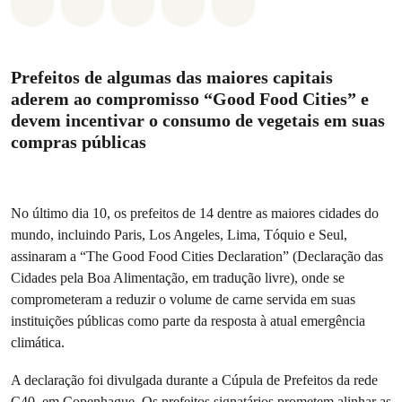
Compartilhado em Whatsapp
Compartilhado em Facebook
Compartilhado em Twitter
Compartilhe por Email
Compartilhe em Blue
Prefeitos de algumas das maiores capitais
aderem ao compromisso “Good Food Cities” e
devem incentivar o consumo de vegetais em suas
compras públicas
No último dia 10, os prefeitos de 14 dentre as maiores cidades do
mundo, incluindo Paris, Los Angeles, Lima, Tóquio e Seul,
assinaram a “The Good Food Cities Declaration” (Declaração das
Cidades pela Boa Alimentação, em tradução livre), onde se
comprometeram a reduzir o volume de carne servida em suas
instituições públicas como parte da resposta à atual emergência
climática.
A declaração foi divulgada durante a Cúpula de Prefeitos da rede
C40, em Copenhague. Os prefeitos signatários prometem alinhar as