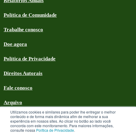
Relatórios Anuais
Política de Comunidade
Trabalhe conosco
Doe agora
Política de Privacidade
Direitos Autorais
Fale conosco
Arquivo
Utilizamos cookies e similares para poder lhe entregar o melhor
conteúdo e de forma mais dinâmica afim de melhorar a sua
experiência em nossos sites. Ao clicar no botão ao lado você
concorda com este monitoramento. Para maiores informações,
Greenpeace Brasil 2026
consulte nossa
Política de Privacidade
.
Greenpeace Brasil - CNPJ 64.711.062/0001-94 - é uma Associação civil