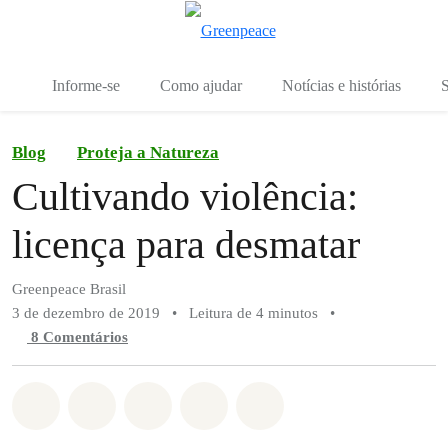
Mu
Menu
Informe-se
Como ajudar
Notícias e histórias
S
Blog
Proteja a Natureza
Cultivando violência:
licença para desmatar
Greenpeace Brasil
3 de dezembro de 2019
•
Leitura de 4 minutos
•
8 Comentários
Compartilhado em Whatsapp
Compartilhado em Facebook
Compartilhado em Twitter
Compartilhe por Email
Compartilhe em Blue