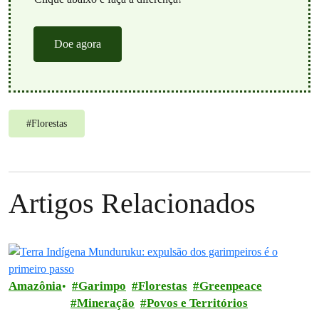
Doe agora
#
Florestas
Artigos Relacionados
Amazônia
Garimpo
Florestas
Greenpeace
Mineração
Povos e Territórios