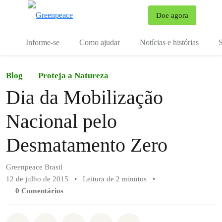
Mu
Doe agora
Menu
Informe-se
Como ajudar
Notícias e histórias
S
Blog
Proteja a Natureza
Dia da Mobilização
Nacional pelo
Desmatamento Zero
Greenpeace Brasil
12 de julho de 2015
•
Leitura de 2 minutos
•
0 Comentários