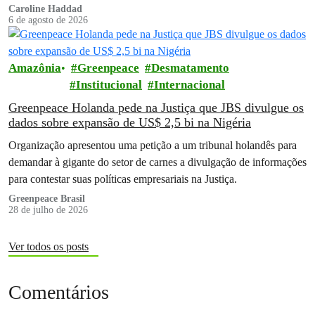
Brasil financiou…
Caroline Haddad
6 de agosto de 2026
Amazônia
Greenpeace
Desmatamento
Institucional
Internacional
Greenpeace Holanda pede na Justiça que JBS divulgue os
dados sobre expansão de US$ 2,5 bi na Nigéria
Organização apresentou uma petição a um tribunal holandês para
demandar à gigante do setor de carnes a divulgação de informações
para contestar suas políticas empresariais na Justiça.
Greenpeace Brasil
28 de julho de 2026
Ver todos os posts
Comentários