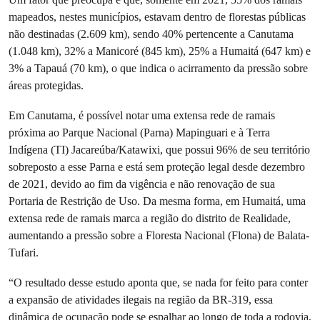
mapeados, nestes municípios, estavam dentro de florestas públicas
não destinadas (2.609 km), sendo 40% pertencente a Canutama
(1.048 km), 32% a Manicoré (845 km), 25% a Humaitá (647 km) e
3% a Tapauá (70 km), o que indica o acirramento da pressão sobre
áreas protegidas.
Em Canutama, é possível notar uma extensa rede de ramais
próxima ao Parque Nacional (Parna) Mapinguari e à Terra
Indígena (TI) Jacareúba/Katawixi, que possui 96% de seu território
sobreposto a esse Parna e está sem proteção legal desde dezembro
de 2021, devido ao fim da vigência e não renovação de sua
Portaria de Restrição de Uso. Da mesma forma, em Humaitá, uma
extensa rede de ramais marca a região do distrito de Realidade,
aumentando a pressão sobre a Floresta Nacional (Flona) de Balata-
Tufari.
“O resultado desse estudo aponta que, se nada for feito para conter
a expansão de atividades ilegais na região da BR-319, essa
dinâmica de ocupação pode se espalhar ao longo de toda a rodovia,