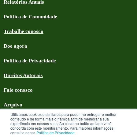
Relatórios Anuais
Política de Comunidade
Trabalhe conosco
Doe agora
Política de Privacidade
Direitos Autorais
Fale conosco
Arquivo
Utilizamos cookies e similares para poder lhe entregar o melhor
conteúdo e de forma mais dinâmica afim de melhorar a sua
experiência em nossos sites. Ao clicar no botão ao lado você
concorda com este monitoramento. Para maiores informações,
Greenpeace Brasil 2026
consulte nossa
Política de Privacidade
.
Greenpeace Brasil - CNPJ 64.711.062/0001-94 - é uma Associação civil