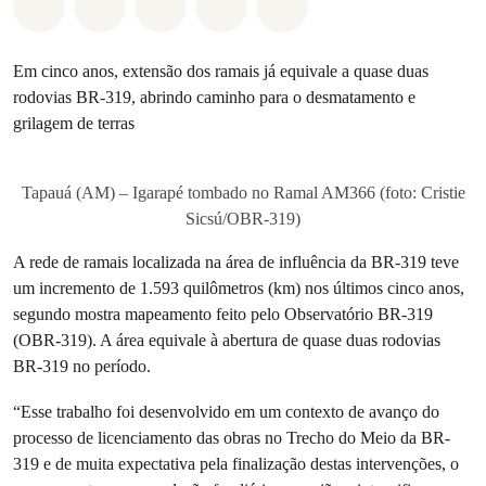
Compartilhado em Whatsapp
Compartilhado em Facebook
Compartilhado em Twitter
Compartilhe por Email
Compartilhe em Blue
Em cinco anos, extensão dos ramais já equivale a quase duas
rodovias BR-319, abrindo caminho para o desmatamento e
grilagem de terras
Tapauá (AM) – Igarapé tombado no Ramal AM366 (foto: Cristie
Sicsú/OBR-319)
A rede de ramais localizada na área de influência da BR-319 teve
um incremento de 1.593 quilômetros (km) nos últimos cinco anos,
segundo mostra mapeamento feito pelo Observatório BR-319
(OBR-319). A área equivale à abertura de quase duas rodovias
BR-319 no período.
“Esse trabalho foi desenvolvido em um contexto de avanço do
processo de licenciamento das obras no Trecho do Meio da BR-
319 e de muita expectativa pela finalização destas intervenções, o