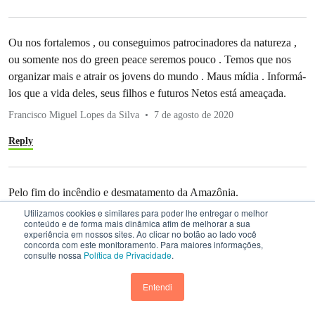
Ou nos fortalemos , ou conseguimos patrocinadores da natureza ,
ou somente nos do green peace seremos pouco . Temos que nos
organizar mais e atrair os jovens do mundo . Maus mídia . Informá-
los que a vida deles, seus filhos e futuros Netos está ameaçada.
Francisco Miguel Lopes da Silva
7 de agosto de 2020
Reply
Pelo fim do incêndio e desmatamento da Amazônia.
Utilizamos cookies e similares para poder lhe entregar o melhor
José Carlos F. Silva
7 de agosto de 2020
conteúdo e de forma mais dinâmica afim de melhorar a sua
experiência em nossos sites. Ao clicar no botão ao lado você
Reply
concorda com este monitoramento. Para maiores informações,
consulte nossa
Política de Privacidade
.
Entendi
Olá, tenho grande admiração pelo Greenpeace! E sinto que
dentre as coisas que nasci para fazer, está a importante