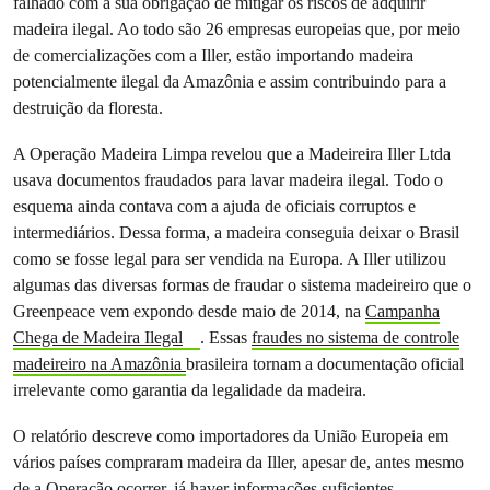
falhado com a sua obrigação de mitigar os riscos de adquirir
madeira ilegal. Ao todo são 26 empresas europeias que, por meio
de comercializações com a Iller, estão importando madeira
potencialmente ilegal da Amazônia e assim contribuindo para a
destruição da floresta.
A Operação Madeira Limpa revelou que a Madeireira Iller Ltda
usava documentos fraudados para lavar madeira ilegal. Todo o
esquema ainda contava com a ajuda de oficiais corruptos e
intermediários. Dessa forma, a madeira conseguia deixar o Brasil
como se fosse legal para ser vendida na Europa. A Iller utilizou
algumas das diversas formas de fraudar o sistema madeireiro que o
Greenpeace vem expondo desde maio de 2014, na
Campanha
Chega de Madeira Ilegal
. Essas
fraudes no sistema de controle
madeireiro na Amazônia
brasileira tornam a documentação oficial
irrelevante como garantia da legalidade da madeira.
O relatório descreve como importadores da União Europeia em
vários países compraram madeira da Iller, apesar de, antes mesmo
de a Operação ocorrer, já haver informações suficientes