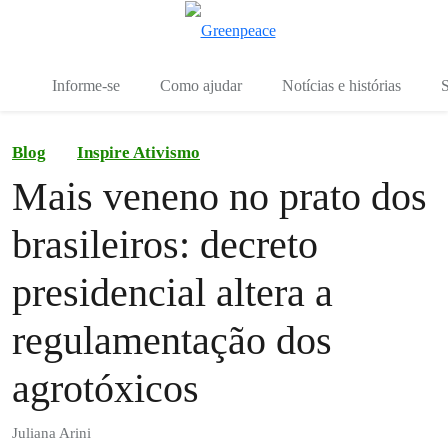
Mu
Menu
Informe-se
Como ajudar
Notícias e histórias
S
Blog
Inspire Ativismo
Mais veneno no prato dos
brasileiros: decreto
presidencial altera a
regulamentação dos
agrotóxicos
Juliana Arini