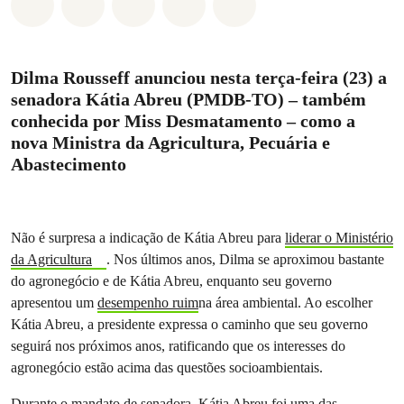
Compartilhado em Whatsapp
Compartilhado em Facebook
Compartilhado em Twitter
Compartilhe por Email
Compartilhe em Blue
Dilma Rousseff anunciou nesta terça-feira (23) a
senadora Kátia Abreu (PMDB-TO) – também
conhecida por Miss Desmatamento – como a
nova Ministra da Agricultura, Pecuária e
Abastecimento
Não é surpresa a indicação de Kátia Abreu para
liderar o Ministério
da Agricultura
. Nos últimos anos, Dilma se aproximou bastante
do agronegócio e de Kátia Abreu, enquanto seu governo
apresentou um
desempenho ruim
na área ambiental. Ao escolher
Kátia Abreu, a presidente expressa o caminho que seu governo
seguirá nos próximos anos, ratificando que os interesses do
agronegócio estão acima das questões socioambientais.
Durante o mandato de senadora, Kátia Abreu foi uma das