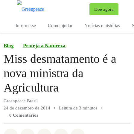
Mu
Doe agora
Menu
Informe-se
Como ajudar
Notícias e histórias
S
Blog
Proteja a Natureza
Miss desmatamento é a
nova ministra da
Agricultura
Greenpeace Brasil
24 de dezembro de 2014
•
Leitura de 3 minutos
•
0 Comentários