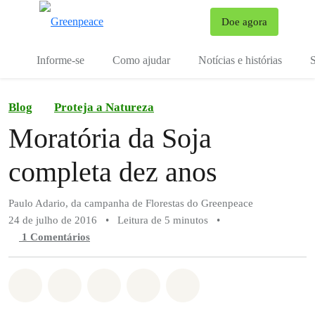
Mu
Doe agora
Menu
Informe-se
Como ajudar
Notícias e histórias
S
Blog
Proteja a Natureza
Moratória da Soja
completa dez anos
Paulo Adario, da campanha de Florestas do Greenpeace
24 de julho de 2016
•
Leitura de 5 minutos
•
1 Comentários
Compartilhado em Whatsapp
Compartilhado em Facebook
Compartilhado em Twitter
Compartilhe por Email
Compartilhe em Blue