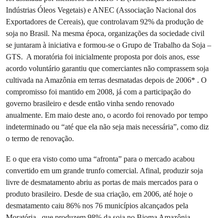
Indústrias Óleos Vegetais) e ANEC (Associação Nacional dos
Exportadores de Cereais), que controlavam 92% da produção de
soja no Brasil. Na mesma época, organizações da sociedade civil
se juntaram à iniciativa e formou-se o Grupo de Trabalho da Soja –
GTS. A moratória foi inicialmente proposta por dois anos, esse
acordo voluntário garantiu que comerciantes não comprassem soja
cultivada na Amazônia em terras desmatadas depois de 2006* . O
compromisso foi mantido em 2008, já com a participação do
governo brasileiro e desde então vinha sendo renovado
anualmente. Em maio deste ano, o acordo foi renovado por tempo
indeterminado ou “até que ela não seja mais necessária”, como diz
o termo de renovação.
E o que era visto como uma “afronta” para o mercado acabou
convertido em um grande trunfo comercial. Afinal, produzir soja
livre de desmatamento abriu as portas de mais mercados para o
produto brasileiro. Desde de sua criação, em 2006, até hoje o
desmatamento caiu 86% nos 76 municípios alcançados pela
Moratória , que produzem 98% da soja no Bioma Amazônia,