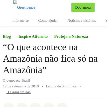
Mu
Doe agora
Menu
Informe-se
Como ajudar
Notícias e histórias
S
Blog
Inspire Ativismo
|
Proteja a Natureza
“O que acontece na
Amazônia não fica só na
Amazônia”
Greenpeace Brasil
12 de setembro de 2019
•
Leitura de 3 minutos
•
1 Comentários