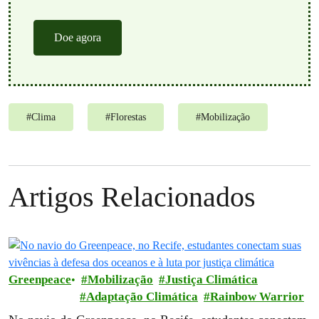
Doe agora
#
Clima
#
Florestas
#
Mobilização
Artigos Relacionados
Greenpeace
Mobilização
Justiça Climática
Adaptação Climática
Rainbow Warrior