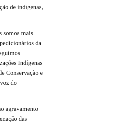
ção de indígenas,
os somos mais
xpedicionários da
seguimos
izações Indígenas
 de Conservação e
-voz do
 ao agravamento
enação das