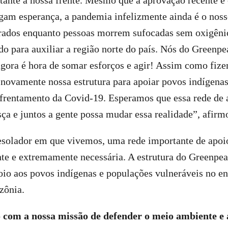
ante à nossa frente. Mesmo que a aprovação recente e 
gam esperança, a pandemia infelizmente ainda é o noss
rados enquanto pessoas morrem sufocadas sem oxigêni
do para auxiliar a região norte do país. Nós do Green
gora é hora de somar esforços e agir! Assim como fiz
novamente nossa estrutura para apoiar povos indígena
nfrentamento da Covid-19. Esperamos que essa rede de 
sça e juntos a gente possa mudar essa realidade”, afirm
esolador em que vivemos, uma rede importante de apoio
te e extremamente necessária. A estrutura do Greenpe
oio aos povos indígenas e populações vulneráveis no e
zônia.
 com a nossa missão de defender o meio ambiente e 