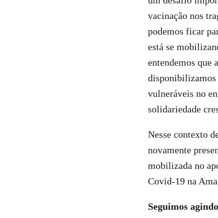
um desafio import
vacinação nos tra
podemos ficar pa
está se mobilizan
entendemos que a
disponibilizamos 
vulneráveis no e
solidariedade cre
Nesse contexto d
novamente presen
mobilizada no ap
Covid-19 na Ama
Seguimos agindo