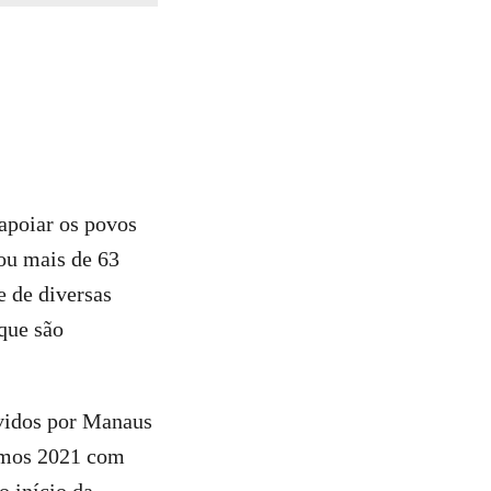
apoiar os povos
ou mais de 63
e de diversas
 que são
ividos por Manaus
amos 2021 com