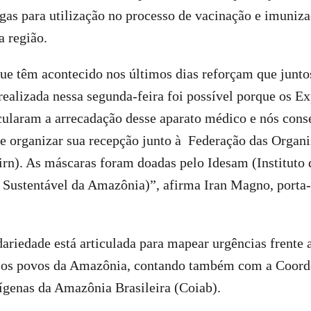
ngas para utilização no processo de vacinação e imuniza
a região.
que têm acontecido nos últimos dias reforçam que junt
 realizada nessa segunda-feira foi possível porque os E
cularam a arrecadação desse aparato médico e nós con
 e organizar sua recepção junto à Federação das Organ
irn). As máscaras foram doadas pelo Idesam (Instituto
Sustentável da Amazônia)”, afirma Iran Magno, porta
ariedade está articulada para mapear urgências frente
 os povos da Amazônia, contando também com a Coord
ígenas da Amazônia Brasileira (Coiab).