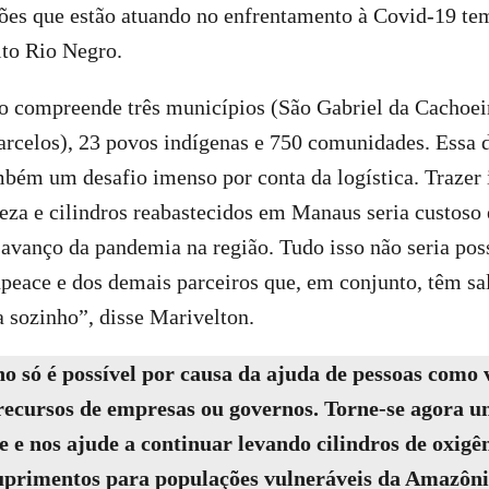
ões que estão atuando no enfrentamento à Covid-19 tem
lto Rio Negro.
o compreende três municípios (São Gabriel da Cachoeir
arcelos), 23 povos indígenas e 750 comunidades. Essa 
mbém um desafio imenso por conta da logística. Trazer
eza e cilindros reabastecidos em Manaus seria custoso 
o avanço da pandemia na região. Tudo isso não seria pos
peace e dos demais parceiros que, em conjunto, têm sa
 sozinho”, disse Marivelton.
o só é possível por causa da ajuda de pessoas como 
ecursos de empresas ou governos. Torne-se agora 
 e nos ajude a continuar levando cilindros de oxigên
uprimentos para populações vulneráveis da Amazôni