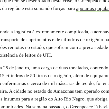
o que tem se desenrolado desta crise, o Greenpeace no
s da região e está somando forças para
apoiar as popula
 onde a logística é extremamente complicada, a aerona
 transporte de suprimentos e de cilindros de oxigênio 
ões remotas no estado, que sofrem com a precariedade 
xistência de leitos de UTI.
a 25 de janeiro, uma carga de duas toneladas, contendo
15 cilindros de 50 litros de oxigênio, além de equipame
 enfermarias e cerca de mil máscaras de tecido, foi e
eira. A cidade no estado do Amazonas tem operado com
es insumos para a região do Alto Rio Negro, que abriga 
comunidades. Na semana passada, o Greenpeace já havia