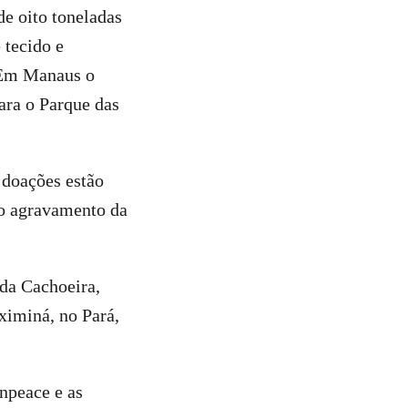
de oito toneladas
 tecido e
. Em Manaus o
ara o Parque das
 doações estão
o agravamento da
 da Cachoeira,
ximiná, no Pará,
npeace e as