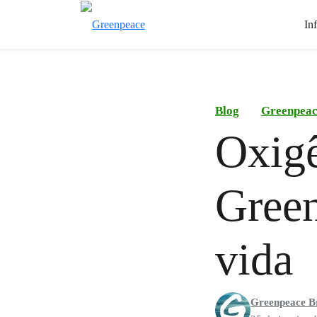
In
Blog
Greenpea
Oxig
Green
vida
Greenpeace Br