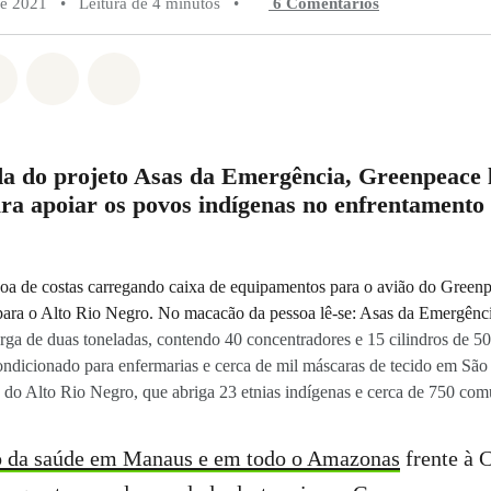
de 2021
•
Leitura de 4 minutos
•
6 Comentários
do em Whatsapp
rtilhado em Facebook
Compartilhado em Twitter
Compartilhe por Email
Compartilhe em Bluesky
 do projeto Asas da Emergência, Greenpeace l
ra apoiar os povos indígenas no enfrentamento
ga de duas toneladas, contendo 40 concentradores e 15 cilindros de 50 
ndicionado para enfermarias e cerca de mil máscaras de tecido em São
o do Alto Rio Negro, que abriga 23 etnias indígenas e cerca de 750 com
o da saúde em Manaus e em todo o Amazonas
frente à 