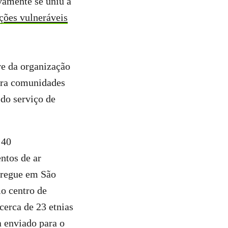
vamente se uniu a
ções vulneráveis
ve da organização
para comunidades
do serviço de
 40
ntos de ar
ntregue em São
o centro de
cerca de 23 etnias
 enviado para o