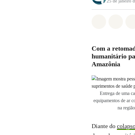
25 de janeiro 
Compartilha
Compa
Com a retomada
humanitário pa
Amazônia
Entrega de uma car
equipamentos de ar co
na regiã
Diante do
colaps