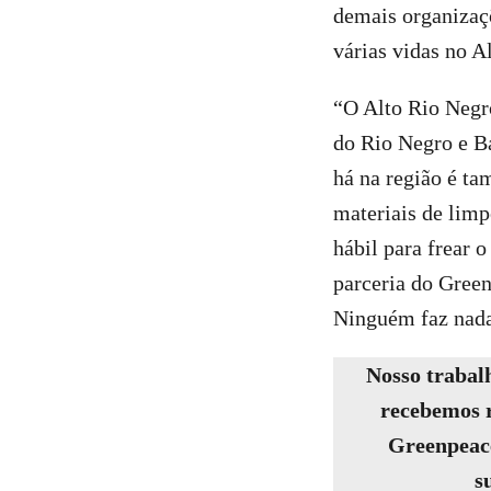
demais organizaç
várias vidas no A
“O Alto Rio Negr
do Rio Negro e B
há na região é ta
materiais de limp
hábil para frear 
parceria do Green
Ninguém faz nada
Nosso trabalh
recebemos r
Greenpeace
s