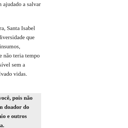
 ajudado a salvar
a, Santa Isabel
diversidade que
 insumos,
e não teria tempo
sível sem a
lvado vidas.
você, pois não
um doador do
io e outros
a.