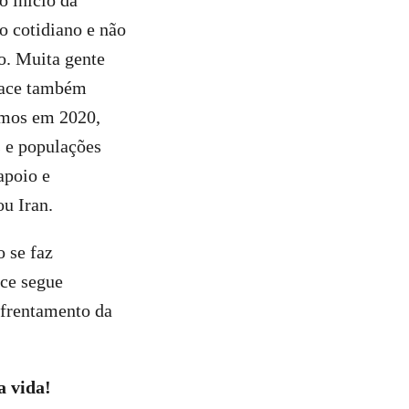
o início da
o cotidiano e não
o. Muita gente
peace também
emos em 2020,
s e populações
apoio e
ou Iran.
 se faz
ace segue
nfrentamento da
a vida!