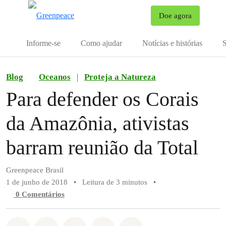
Mu
Doe agora
Menu
Informe-se
Como ajudar
Notícias e histórias
S
Blog
Oceanos
|
Proteja a Natureza
Para defender os Corais
da Amazônia, ativistas
barram reunião da Total
Greenpeace Brasil
1 de junho de 2018
•
Leitura de 3 minutos
•
0 Comentários