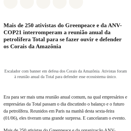
Compartilhado em Whatsapp
Compartilhado em Facebook
Compartilhado em Twitter
Compartilhe por Email
Compartilhe em Blue
Mais de 250 ativistas do Greenpeace e da ANV-
COP21 interromperam a reunião anual da
petrolífera Total para se fazer ouvir e defender
os Corais da Amazônia
Escalador com banner em defesa dos Corais da Amazônia. Ativistas foram
à reunião anual da Total para defender esse ecossistema único.
Era para ser mais uma reunião anual comum, na qual empresários e
empresárias da Total passam o dia discutindo o balanço e o futuro
da petrolífera. Reunidos em Paris na manhã desta sexta-feira
(01/06), eles tiveram uma grande surpresa. E cancelaram o evento.
Mais de 250 ativistas do Greenpeace e da organização ANV-