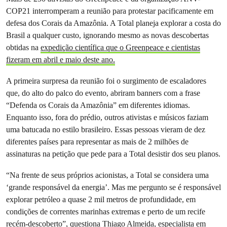
COP21 interromperam a reunião para protestar pacificamente em
defesa dos Corais da Amazônia. A Total planeja explorar a costa do
Brasil a qualquer custo, ignorando mesmo as novas descobertas
obtidas na
expedição científica que o Greenpeace e cientistas
fizeram em abril e maio deste ano.
A primeira surpresa da reunião foi o surgimento de escaladores
que, do alto do palco do evento, abriram banners com a frase
“Defenda os Corais da Amazônia” em diferentes idiomas.
Enquanto isso, fora do prédio, outros ativistas e músicos faziam
uma batucada no estilo brasileiro. Essas pessoas vieram de dez
diferentes países para representar as mais de 2 milhões de
assinaturas na petição que pede para a Total desistir dos seu planos.
“Na frente de seus próprios acionistas, a Total se considera uma
‘grande responsável da energia’. Mas me pergunto se é responsável
explorar petróleo a quase 2 mil metros de profundidade, em
condições de correntes marinhas extremas e perto de um recife
recém-descoberto”, questiona Thiago Almeida, especialista em