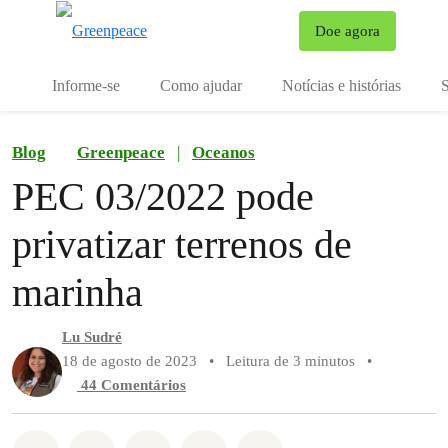
Mu
Doe agora
Menu
Informe-se
Como ajudar
Notícias e histórias
S
Blog
Greenpeace
|
Oceanos
PEC 03/2022 pode
privatizar terrenos de
marinha
Lu Sudré
18 de agosto de 2023
•
Leitura de 3 minutos
•
44 Comentários