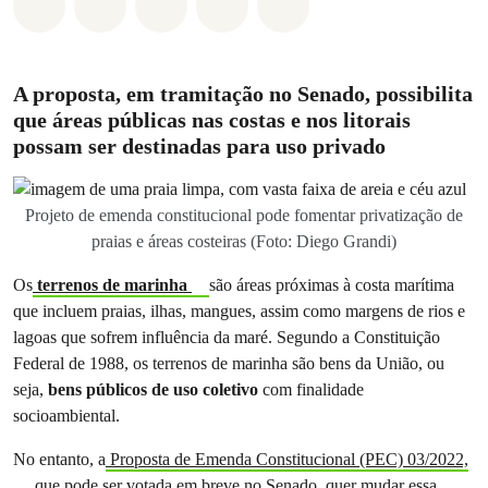
Compartilhado em Whatsapp
Compartilhado em Facebook
Compartilhado em Twitter
Compartilhe por Email
Compartilhe em Blue
A proposta, em tramitação no Senado, possibilita
que áreas públicas nas costas e nos litorais
possam ser destinadas para uso privado
Projeto de emenda constitucional pode fomentar privatização de
praias e áreas costeiras (Foto: Diego Grandi)
Os
terrenos de marinha
são áreas próximas à costa marítima
que incluem praias, ilhas, mangues, assim como margens de rios e
lagoas que sofrem influência da maré. Segundo a Constituição
Federal de 1988, os terrenos de marinha são bens da União, ou
seja,
bens públicos de uso coletivo
com finalidade
socioambiental.
No entanto, a
Proposta de Emenda Constitucional (PEC) 03/2022,
que pode ser votada em breve no Senado, quer mudar essa