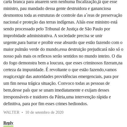
carta branca para atuarem sem nenhuma fiscalização,já que esse
ministro, pau mandado dessa gente destruidora e gananciosa
desmontou toda as estruturas de controle das a´reas de preservação
nacional e proteção das terras indígenas. Aliás esse ministro está
sendo processado pelo Tribunal de Justiça de São Paulo por
improbidade administrativa. A sociedade precisa se unir
urgente,para barrar e proibir esse absurdo que estão fazendo com o
maior pulmão verde do mundo,essa destruição prejudicará não só o
nosso país mais os reflexos serão sentidos no mundo inteiro. O dia
do fogo demonstra bem a loucura, que esses criminosos fizeram,na
certeza da impunidade. É revoltante o que estão fazendo,vamos
reagir,exigir das autoridades providências emergenciais, para por
um fim nessa trágica situação. Convoco todas as pessoas de
bem,desse país que se unam imediatamente e exijam desses
irresponsáveis e traidores da Pátria,uma intervenção rápida e
definitiva, para por fim esses crimes hediondos.
WALTER
10 de setembro de 2020
Reply