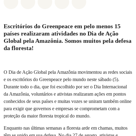
Compartilhado em Whatsapp
Compartilhado em Facebook
Compartilhado em Twitter
Compartilhe por Email
Compartilhe em Blue
Escritórios do Greenpeace em pelo menos 15
países realizaram atividades no Dia de Ação
Global pela Amazônia. Somos muitos pela defesa
da floresta!
O Dia de Ação Global pela Amazônia movimentou as redes sociais
e os escritórios do Greenpeace pelo mundo neste sábado (5).
Durante todo o dia, que foi escolhido por ser o Dia Internacional
da Amazônia, voluntários e ativistas realizaram ações em pontos
conhecidos de seus países e muitas vozes se uniram também online
para exigir que governos e empresas se comprometam com a
proteção da maior floresta tropical do mundo.
Enquanto nas últimas semanas a floresta arde em chamas, muitos
têm se unido em sua defesa. No dia 27 de agosto, ativistas e