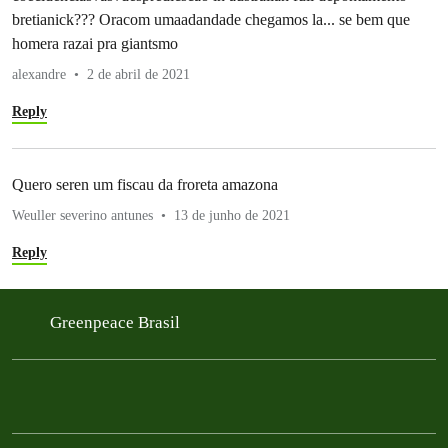
bretianick??? Oracom umaadandade chegamos la... se bem que
homera razai pra giantsmo
alexandre
2 de abril de 2021
Reply
Quero seren um fiscau da froreta amazona
Weuller severino antunes
13 de junho de 2021
Reply
Greenpeace Brasil