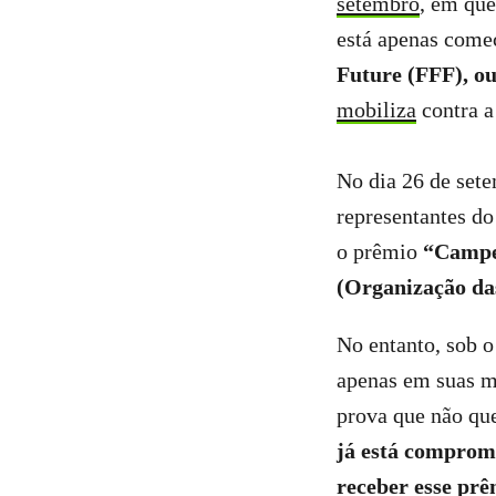
setembro
, em qu
está apenas come
Future (FFF), ou
mobiliza
contra a
No dia 26 de set
representantes d
o prêmio
“Campeõ
(Organização da
No entanto, sob 
apenas em suas m
prova que não que
já está comprome
receber esse prê