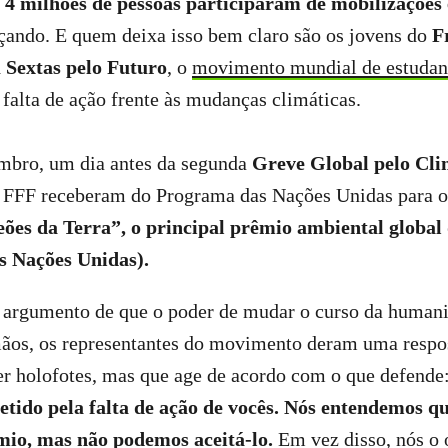
e
4 milhões de pessoas participaram de mobilizações
çando. E quem deixa isso bem claro são os jovens do
F
 Sextas pelo Futuro
, o
movimento mundial de estudant
 falta de ação frente às mudanças climáticas.
embro, um dia antes da segunda
Greve Global pelo Cl
o FFF receberam do Programa das Nações Unidas para 
es da Terra”, o principal prêmio ambiental globa
s Nações Unidas).
o argumento de que o poder de mudar o curso da humani
ãos, os representantes do movimento deram uma respo
r holofotes, mas que age de acordo com o que defende:
tido pela falta de ação de vocês. Nós entendemos q
mio, mas não podemos aceitá-lo.
Em vez disso, nós o 