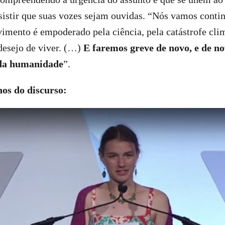
sistir que suas vozes sejam ouvidas. “Nós vamos conti
mento é empoderado pela ciência, pela catástrofe clim
desejo de viver. (…)
E faremos greve de novo, e de no
da humanidade
”.
hos do discurso: