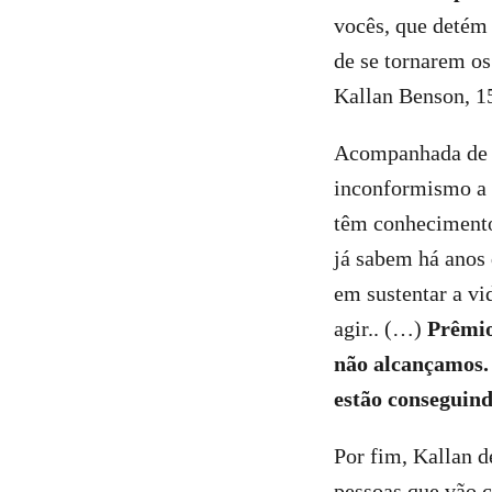
vocês, que detém
de se tornarem os
Kallan Benson, 1
Acompanhada de o
inconformismo a a
têm conhecimento
já sabem há anos 
em sustentar a vi
agir.. (…)
Prêmio
não alcançamos. 
estão conseguind
Por fim, Kallan d
pessoas que vão 