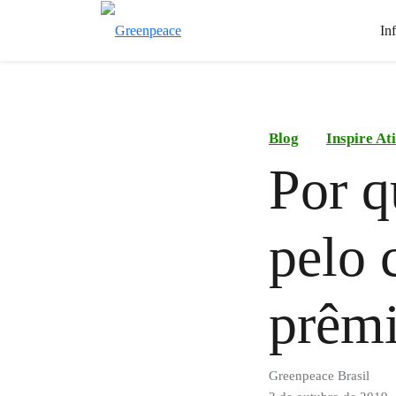
In
Blog
Inspire At
Por q
pelo 
prêm
Greenpeace Brasil