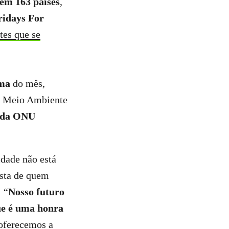
 em 163 países
,
ridays For
es que se
ima
do mês,
o Meio Ambiente
l da ONU
dade não está
sta de quem
 “
Nosso futuro
ue é uma honra
oferecemos a