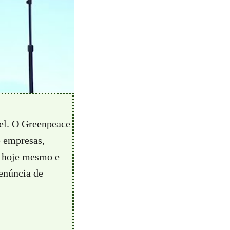
vel. O Greenpeace
e empresas,
hoje mesmo e
enúncia de