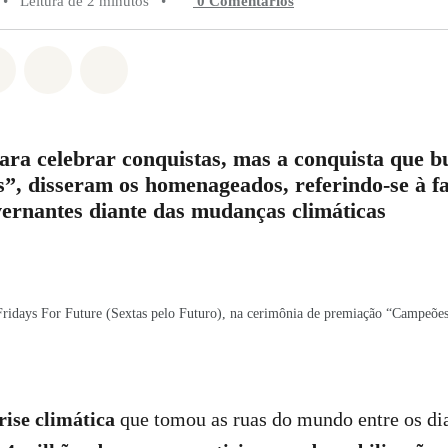
•
Leitura de 2 minutos
•
0 Comentários
do em Whatsapp
rtilhado em Facebook
Compartilhado em Twitter
Compartilhe por Email
Compartilhe em Bluesky
ara celebrar conquistas, mas a conquista que 
”, disseram os homenageados, referindo-se à fa
vernantes diante das mudanças climáticas
Fridays For Future (Sextas pelo Futuro), na cerimônia de premiação “Campeõe
rise climática
que tomou as ruas do mundo entre os di