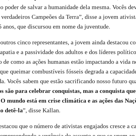
 o poder de salvar a humanidade dela mesma. Vocês de
 verdadeiros Campeões da Terra”, disse a jovem ativis
5 anos, que discursou em nome da juventude.
utros cinco representantes, a jovem ainda destacou c
patia e a passividade dos adultos e dos líderes polític
 de como as ações humanas estão impactando a vida no
que queimar combustíveis fósseis degrada a capacidade
da. Vocês sabem que estão sacrificando nosso futuro q
s são para celebrar conquistas, mas a conquista qu
O mundo está em crise climática e as ações das Naç
o detê-la
”, disse Kallan.
estacou que o número de ativistas engajados cresce a ca
compreendendo a urgência do assunto e que se unem a