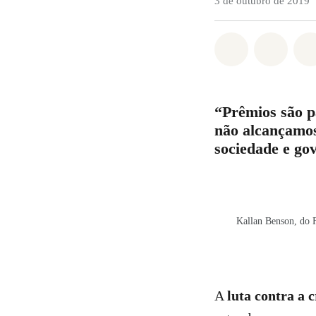
3 de outubro de 2019
Compartilha
Compa
“Prêmios são p
não alcançamos
sociedade e go
Kallan Benson, do 
A
luta contra a c