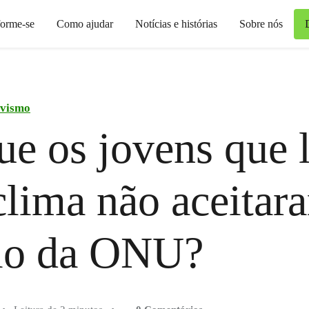
forme-se
Como ajudar
Notícias e histórias
Sobre nós
ivismo
ue os jovens que 
clima não aceitar
io da ONU?