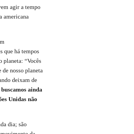
vem agir a tempo
ta americana
om
os que há tempos
 planeta: “Vocês
 de nosso planeta
uando deixam de
e buscamos ainda
ões Unidas não
da dia; são
o movimento da