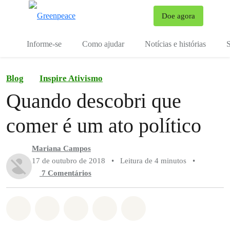
Mu
Doe agora
Menu
Informe-se
Como ajudar
Notícias e histórias
S
Blog
Inspire Ativismo
Quando descobri que
comer é um ato político
Mariana Campos
17 de outubro de 2018
•
Leitura de 4 minutos
•
7 Comentários
Compartilhado em Whatsapp
Compartilhado em Facebook
Compartilhado em Twitter
Compartilhe por Email
Compartilhe em Blue