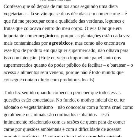
Confesso que só depois de muitos anos seguindo uma dieta
vegetariana – lá se vão quase duas décadas sem comer carne – é
que fui me preocupar com a qualidade das verduras, legumes e
frutas que colocava dentro do meu corpo. Ouvia falar que era
importante comer
orgânicos
, porque as plantações estão cada vez
mais contaminadas por
agrotóxicos
, mas como não encontrava
esse tipo de produto em qualquer supermercado, não olhava para
isso com atenção. (Hoje eu vejo o importante papel tanto dos
supermercados quanto do poder público de facilitar – e baratear – o
acesso a alimentos sem veneno, porque não é todo mundo que
consegue contato direto com produtores locais)
Tudo fez sentido quando comecei a perceber que todos essas
questões estão conectadas. No fundo, o motivo inicial de eu ter
adotado o vegetarianismo – não concordar com a forma cruel como
geralmente os animais são confinados e abatidos – está
intimamente relacionado com as razões de quem para de comer
carne por questões ambientais e com a dificuldade de acessar
produtos orgânicos. O culpado disso tudo:
o
modelo agrícola