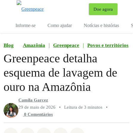
Mu
Doe agora
Menu
Informe-se
Como ajudar
Notícias e histórias
S
Blog
Amazônia
|
Greenpeace
|
Povos e territórios
Greenpeace detalha
esquema de lavagem de
ouro na Amazônia
Camila Garcez
29 de maio de 2026
•
Leitura de 3 minutos
•
0 Comentários