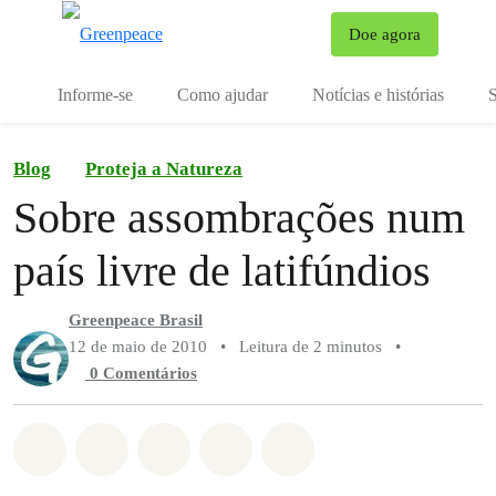
Mu
Doe agora
Menu
Informe-se
Como ajudar
Notícias e histórias
S
Blog
Proteja a Natureza
Sobre assombrações num
país livre de latifúndios
Greenpeace Brasil
12 de maio de 2010
•
Leitura de 2 minutos
•
0 Comentários
Compartilhado em Whatsapp
Compartilhado em Facebook
Compartilhado em Twitter
Compartilhe por Email
Compartilhe em Blue