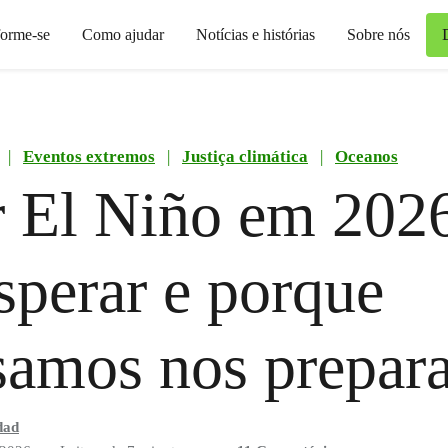
forme-se
Como ajudar
Notícias e histórias
Sobre nós
|
Eventos extremos
|
Justiça climática
|
Oceanos
 El Niño em 2026
sperar e porque
samos nos prepar
dad