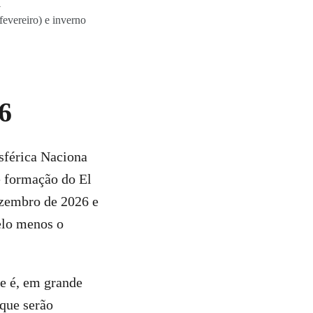
evereiro) e inverno
26
férica Naciona
 formação do El
ezembro de 2026 e
elo menos o
de é, em grande
 que serão