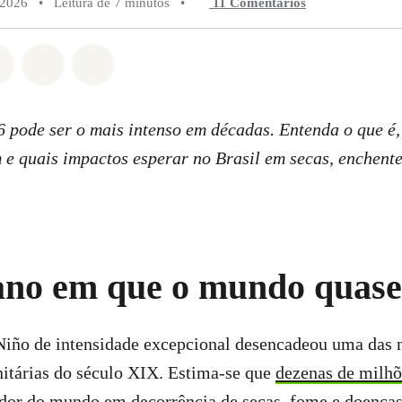
 2026
•
Leitura de 7 minutos
•
11 Comentários
do em Whatsapp
rtilhado em Facebook
Compartilhado em Twitter
Compartilhe por Email
Compartilhe em Bluesky
 pode ser o mais intenso em décadas. Entenda o que é,
 e quais impactos esperar no Brasil em secas, enchente
 ano em que o mundo quase
iño de intensidade excepcional desencadeou uma das 
nitárias do século XIX. Estima-se que
dezenas de milhõ
dor do mundo em decorrência de secas, fome e doenças