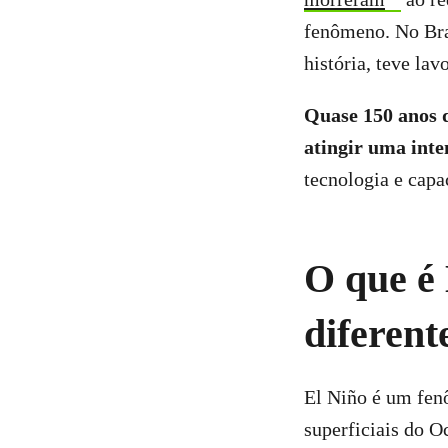
fenômeno. No Bras
história, teve la
Quase 150 anos d
atingir uma int
tecnologia e capa
O que é
diferent
El Niño é um fen
superficiais do O