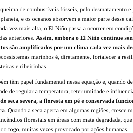
 queima de combustíveis fósseis, pelo desmatamento e 
planeta, e os oceanos absorvem a maior parte desse ca
da vez mais alta, o El Niño passa a ocorrer em condi
das anteriores.
Assim, embora o El Niño continue s
eitos são amplificados por um clima cada vez mais d
ecossistemas marinhos é, diretamente, fortalecer a resil
eiras e ribeirinhas.
ém têm papel fundamental nessa equação e, quando de
de de regular a temperatura, reter umidade e influenc
de seca severa, a floresta em pé e conservada func
ca
. Quando a seca aperta em algumas regiões, cresce m
incêndios florestais em áreas com mata degradada, qu
 do fogo, muitas vezes provocado por ações humanas.