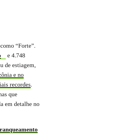
 como “Forte”.
o
e 4.748
u de estiagem,
ônia e no
iais recordes
.
nas que
da em detalhe no
 branqueamento