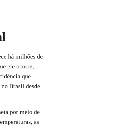
al
ece há milhões de
ue ele ocorre,
cidência que
 no Brasil desde
neta por meio de
temperaturas, as