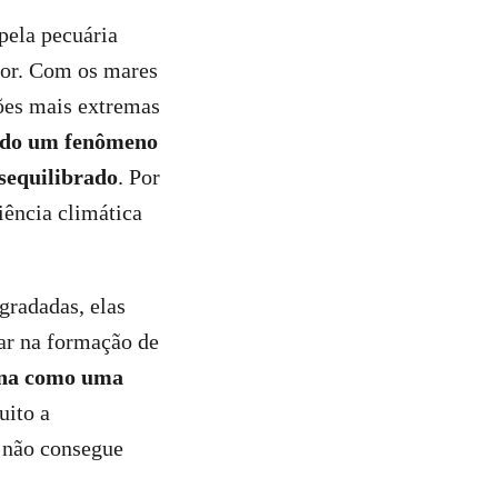
pela pecuária
lor. Com os mares
ções mais extremas
endo um fenômeno
esequilibrado
. Por
iência climática
gradadas, elas
iar na formação de
iona como uma
uito a
e não consegue