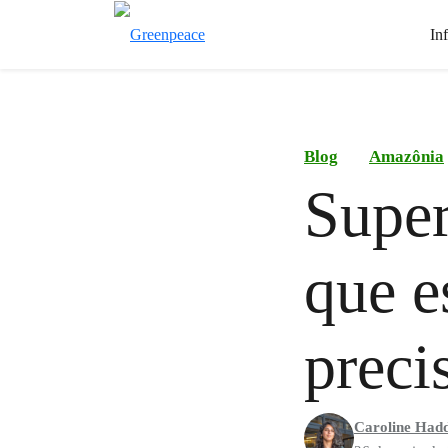
In
Blog
Amazônia
Super
que e
preci
Caroline Had