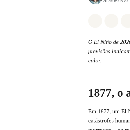
26 de maio de
Compartilha
Compa
O El Niño de 2026
previsões indicam
calor.
1877, o
Em 1877, um El N
catástrofes huma
morreram
ao re