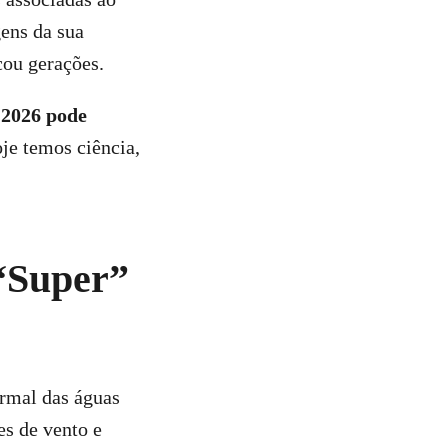
gens da sua
cou gerações.
 2026 pode
oje temos ciência,
 “Super”
rmal das águas
es de vento e