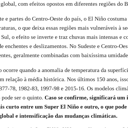
global, com efeitos opostos em diferentes regiões do Br
e e partes do Centro-Oeste do país, o El Niño costuma
raturas, o que deixa essas regiões mais vulneráveis à s
Sul, o efeito se inverte e traz chuvas mais intensas e c
de enchentes e deslizamentos. No Sudeste e Centro-Oest
entes, geralmente combinadas com baixíssima umidade 
 ocorre quando a anomalia de temperatura da superfíc
m relação à média histórica. Nos últimos 150 anos, iss
1877-78, 1982-83, 1997-98 e 2015-16. Os modelos climá
 pode ser o quinto.
Caso se confirme, significará um 
s curto entre um Super El Niño e outro, o que pode 
lobal e intensificação das mudanças climáticas.