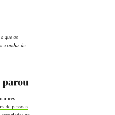
 o que as
s e ondas de
 parou
maiores
es de pessoas
 associadas ao