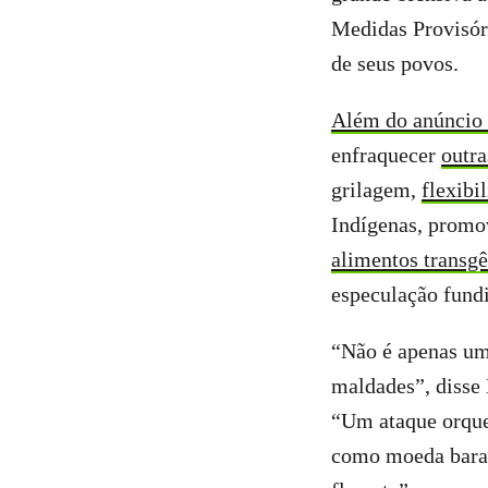
Medidas Provisóri
de seus povos.
Além do anúncio 
enfraquecer
outra
grilagem,
flexibi
Indígenas, promov
alimentos transg
especulação fundiá
“Não é apenas um
maldades”, disse 
“Um ataque orques
como moeda barata