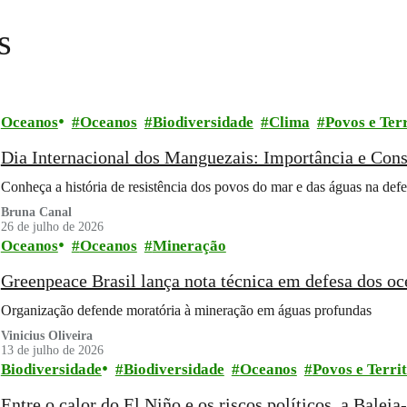
s
Oceanos
Oceanos
Biodiversidade
Clima
Povos e Terr
Dia Internacional dos Manguezais: Importância e Con
Conheça a história de resistência dos povos do mar e das águas na de
Bruna Canal
26 de julho de 2026
Oceanos
Oceanos
Mineração
Greenpeace Brasil lança nota técnica em defesa dos o
Organização defende moratória à mineração em águas profundas
Vinicius Oliveira
13 de julho de 2026
Biodiversidade
Biodiversidade
Oceanos
Povos e Terri
Entre o calor do El Niño e os riscos políticos, a Bale