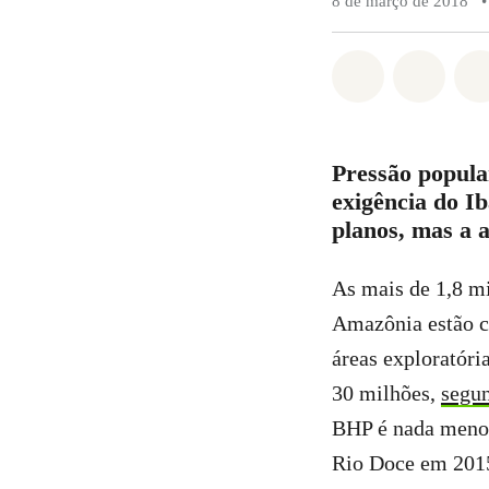
8 de março de 2018
•
Compartilha
Compa
Pressão popula
exigência do I
planos, mas a 
As mais de 1,8 mi
Amazônia estão c
áreas exploratór
30 milhões,
segun
BHP é nada menos
Rio Doce em 201