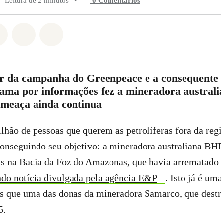
Leitura de 2 minutos
•
0 Comentários
do em Whatsapp
rtilhado em Facebook
Compartilhado em Twitter
Compartilhe por Email
Compartilhe em Bluesky
r da campanha do Greenpeace e a consequente
bama por informações fez a mineradora australi
ameaça ainda continua
lhão de pessoas que querem as petrolíferas fora da reg
onseguindo seu objetivo: a mineradora australiana BHP
ias na Bacia da Foz do Amazonas, que havia arrematado
do notícia divulgada pela agência E&P
. Isto já é um
 que uma das donas da mineradora Samarco, que destru
5.