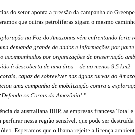
cias do setor aponta a pressão da campanha do Greenpe
speramos que outras petrolíferas sigam o mesmo caminh
exploração na Foz do Amazonas vêm enfrentando forte r
 uma demanda grande de dados e informações por parte
ão acompanhados por organizações de preservação ambie
vido à descoberta de uma área – de ao menos 9,5 km2 
 corais, capaz de sobreviver nas águas turvas do Ama
iciou uma campanha de mobilização contra a exploraçã
a ‘Defenda os Corais da Amazônia’
.”
ência da australiana BHP, as empresas francesa Total e 
 perfurar nessa região sensível, que pode ser destruíd
óleo. Esperamos que o Ibama rejeite a licença ambient