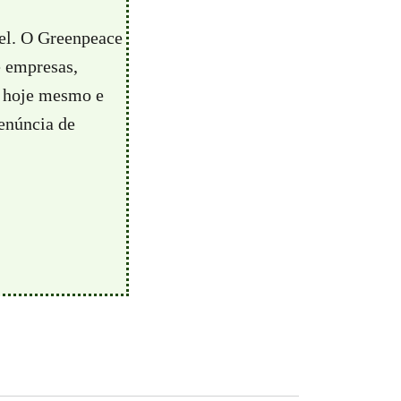
vel. O Greenpeace
e empresas,
hoje mesmo e
enúncia de