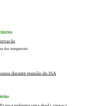
itórios
servação
fesa dos manguezais
ceanos durante reunião do ISA
tórios
ia-Franca enfrenta uma dupla ameaça