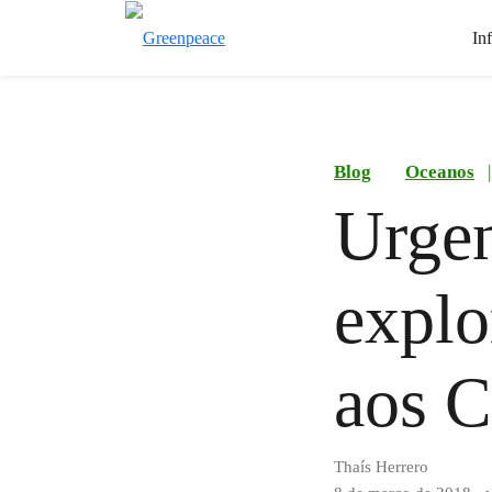
In
Blog
Oceanos
|
Urgen
explo
aos C
Thaís Herrero