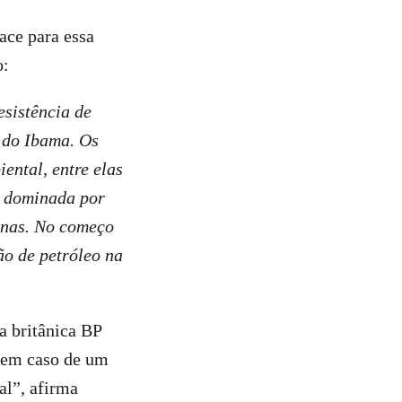
ace para essa
o:
esistência de
 do Ibama. Os
ntal, entre elas
– dominada por
zonas. No começo
o de petróleo na
a britânica BP
a em caso de um
al”, afirma