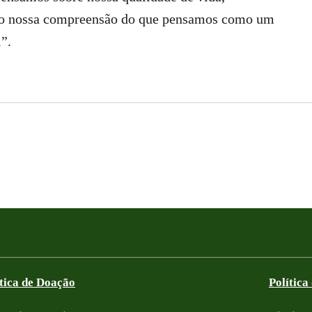
do nossa compreensão do que pensamos como um
”.
ítica de Doação
Política