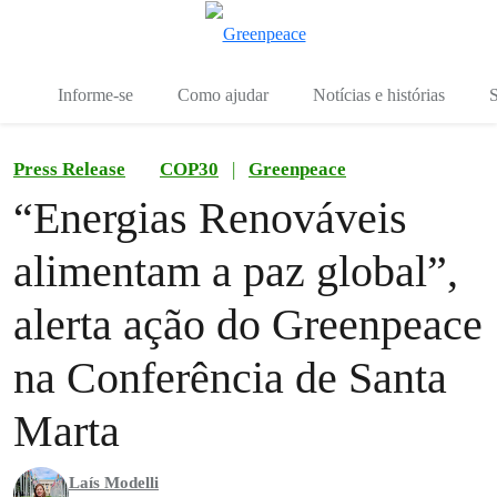
Mu
Menu
Informe-se
Como ajudar
Notícias e histórias
S
Press Release
COP30
|
Greenpeace
“Energias Renováveis
alimentam a paz global”,
alerta ação do Greenpeace
na Conferência de Santa
Marta
Laís Modelli