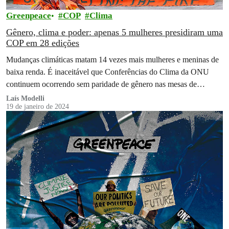
Greenpeace
COP
Clima
Gênero, clima e poder: apenas 5 mulheres presidiram uma
COP em 28 edições
Mudanças climáticas matam 14 vezes mais mulheres e meninas de
baixa renda. É inaceitável que Conferências do Clima da ONU
continuem ocorrendo sem paridade de gênero nas mesas de
negociação.
Laís Modelli
19 de janeiro de 2024