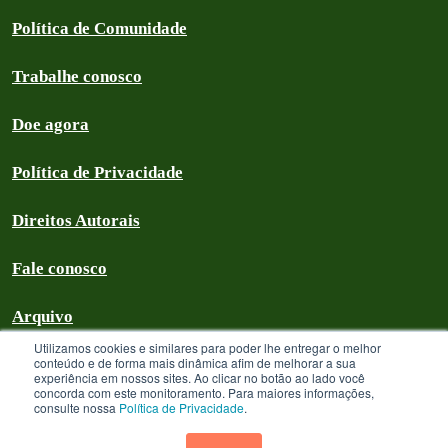
Política de Comunidade
Trabalhe conosco
Doe agora
Política de Privacidade
Direitos Autorais
Fale conosco
Arquivo
Utilizamos cookies e similares para poder lhe entregar o melhor
conteúdo e de forma mais dinâmica afim de melhorar a sua
experiência em nossos sites. Ao clicar no botão ao lado você
concorda com este monitoramento. Para maiores informações,
Greenpeace Brasil 2026
consulte nossa
Política de Privacidade
.
Greenpeace Brasil - CNPJ 64.711.062/0001-94 - é uma Associação civil
sem fins lucrativos que goza de isenção com relação aos tributos federais