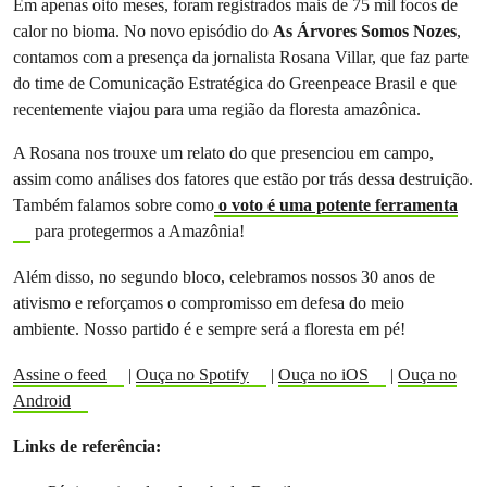
Em apenas oito meses, foram registrados mais de 75 mil focos de
calor no bioma. No novo episódio do
As Árvores Somos Nozes
,
contamos com a presença da jornalista Rosana Villar, que faz parte
do time de Comunicação Estratégica do Greenpeace Brasil e que
recentemente viajou para uma região da floresta amazônica.
A Rosana nos trouxe um relato do que presenciou em campo,
assim como análises dos fatores que estão por trás dessa destruição.
Também falamos sobre como
o voto é uma potente ferramenta
para protegermos a Amazônia!
Além disso, no segundo bloco, celebramos nossos 30 anos de
ativismo e reforçamos o compromisso em defesa do meio
ambiente. Nosso partido é e sempre será a floresta em pé!
Assine o feed
|
Ouça no Spotify
|
Ouça no iOS
|
Ouça no
Android
Links de referência: