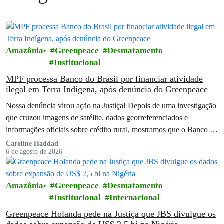
Amazônia
Greenpeace
Desmatamento
Institucional
MPF processa Banco do Brasil por financiar atividade
ilegal em Terra Indígena, após denúncia do Greenpeace
Nossa denúncia virou ação na Justiça! Depois de uma investigação
que cruzou imagens de satélite, dados georreferenciados e
informações oficiais sobre crédito rural, mostramos que o Banco do
Brasil financiou…
Caroline Haddad
6 de agosto de 2026
Amazônia
Greenpeace
Desmatamento
Institucional
Internacional
Greenpeace Holanda pede na Justiça que JBS divulgue os