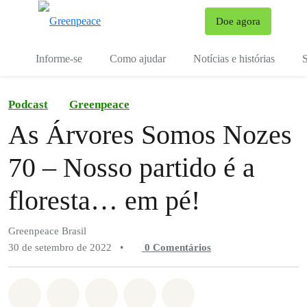
Mu
Doe agora
Menu
Informe-se
Como ajudar
Notícias e histórias
S
Podcast
Greenpeace
As Árvores Somos Nozes
70 – Nosso partido é a
floresta… em pé!
Greenpeace Brasil
30 de setembro de 2022
•
0 Comentários
Compartilhado em Whatsapp
Compartilhado em Facebook
Compartilhado em Twitter
Compartilhe por Email
Compartilhe em Blue