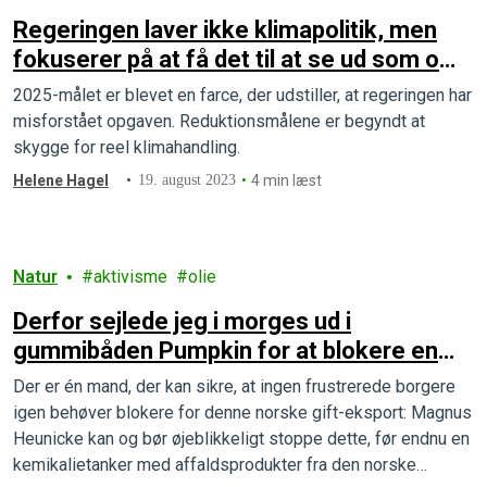
Regeringen laver ikke klimapolitik, men
fokuserer på at få det til at se ud som om,
den laver klimapolitik
2025-målet er blevet en farce, der udstiller, at regeringen har
misforstået opgaven. Reduktionsmålene er begyndt at
skygge for reel klimahandling.
Helene Hagel
19. august 2023
4 min læst
Natur
aktivisme
olie
Derfor sejlede jeg i morges ud i
gummibåden Pumpkin for at blokere en
stor kemikalietanker i Storebælt
Der er én mand, der kan sikre, at ingen frustrerede borgere
igen behøver blokere for denne norske gift-eksport: Magnus
Heunicke kan og bør øjeblikkeligt stoppe dette, før endnu en
kemikalietanker med affaldsprodukter fra den norske