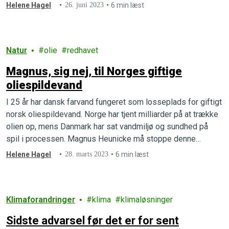
olieindustri igen lægger til kaj i Danmark.
Helene Hagel
26. juni 2023
6 min læst
Natur
olie
redhavet
Magnus, sig nej, til Norges giftige
oliespildevand
I 25 år har dansk farvand fungeret som losseplads for giftigt
norsk oliespildevand. Norge har tjent milliarder på at trække
olien op, mens Danmark har sat vandmiljø og sundhed på
spil i processen. Magnus Heunicke må stoppe denne
miljøkatastrofe nu
Helene Hagel
28. marts 2023
6 min læst
Klimaforandringer
klima
klimaløsninger
Sidste advarsel før det er for sent