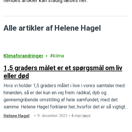
hendes artikler kan stadig læses her.
Alle artikler af Helene Hagel
Klimaforandringer
klima
1,5 graders målet er et spørgsmål om liv
eller død
Hvis vi holder 1,5 graders målet i live i vores samtaler med
hinanden, så er der kun en vej frem: radikal, dyb og
gennemgribende omstilling af hele samfundet, med det
samme. Helene Hagel forklarer her, hvorfor det er så vigtigt
holde fast i de 1,5 grader.
Helene Hagel
9. december 2023
4 min læst