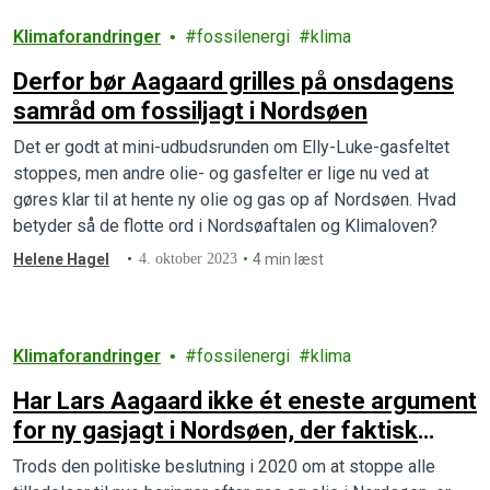
Klimaforandringer
fossilenergi
klima
Derfor bør Aagaard grilles på onsdagens
samråd om fossiljagt i Nordsøen
Det er godt at mini-udbudsrunden om Elly-Luke-gasfeltet
stoppes, men andre olie- og gasfelter er lige nu ved at
gøres klar til at hente ny olie og gas op af Nordsøen. Hvad
betyder så de flotte ord i Nordsøaftalen og Klimaloven?
Helene Hagel
4. oktober 2023
4 min læst
Klimaforandringer
fossilenergi
klima
Har Lars Aagaard ikke ét eneste argument
for ny gasjagt i Nordsøen, der faktisk
holder?
Trods den politiske beslutning i 2020 om at stoppe alle