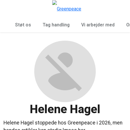
To
Menu
Støt os
Tag handling
Vi arbejder med
O
Helene Hagel
Helene Hagel stoppede hos Greenpeace i 2026, men