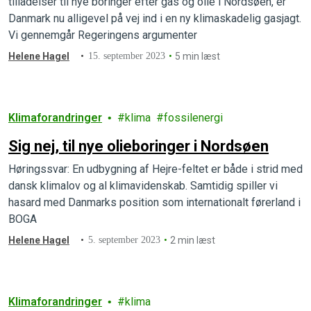
tilladelser til nye boringer efter gas og olie i Nordsøen, er
Danmark nu alligevel på vej ind i en ny klimaskadelig gasjagt.
Vi gennemgår Regeringens argumenter
Helene Hagel
15. september 2023
5 min læst
Klimaforandringer
klima
fossilenergi
Sig nej, til nye olieboringer i Nordsøen
Høringssvar: En udbygning af Hejre-feltet er både i strid med
dansk klimalov og al klimavidenskab. Samtidig spiller vi
hasard med Danmarks position som internationalt førerland i
BOGA
Helene Hagel
5. september 2023
2 min læst
Klimaforandringer
klima