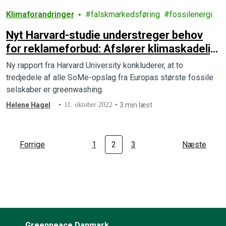
Klimaforandringer
falskmarkedsføring
fossilenergi
Nyt Harvard-studie understreger behov
for reklameforbud: Afslører klimaskadelig
greenwashing på sociale medier
Ny rapport fra Harvard University konkluderer, at to
tredjedele af alle SoMe-opslag fra Europas største fossile
selskaber er greenwashing.
Helene Hagel
11. oktober 2022
3 min læst
Forrige
1
2
3
Næste
Greenpeace Danmark