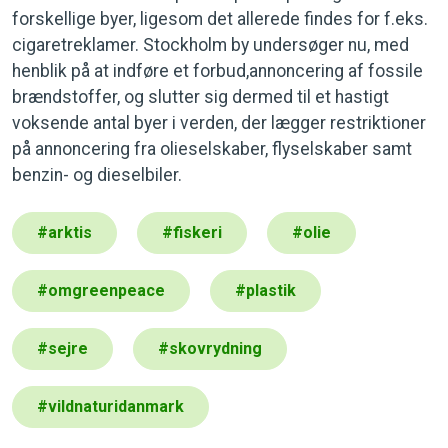
forskellige byer, ligesom det allerede findes for f.eks.
cigaretreklamer. Stockholm by undersøger nu, med
henblik på at indføre et forbud,annoncering af fossile
brændstoffer, og slutter sig dermed til et hastigt
voksende antal byer i verden, der lægger restriktioner
på annoncering fra olieselskaber, flyselskaber samt
benzin- og dieselbiler.
#
arktis
#
fiskeri
#
olie
#
omgreenpeace
#
plastik
#
sejre
#
skovrydning
#
vildnaturidanmark