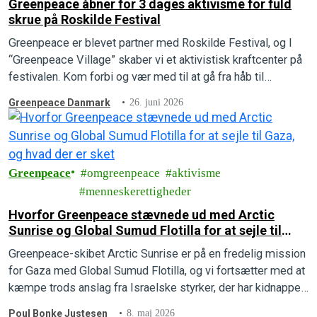
Greenpeace åbner for 3 dages aktivisme for fuld
skrue på Roskilde Festival
Greenpeace er blevet partner med Roskilde Festival, og I
“Greenpeace Village” skaber vi et aktivistisk kraftcenter på
festivalen. Kom forbi og vær med til at gå fra håb til
handling.
Greenpeace Danmark
26. juni 2026
Greenpeace
omgreenpeace
aktivisme
menneskerettigheder
Hvorfor Greenpeace stævnede ud med Arctic
Sunrise og Global Sumud Flotilla for at sejle til
Gaza, og hvad der er sket
Greenpeace-skibet Arctic Sunrise er på en fredelig mission
for Gaza med Global Sumud Flotilla, og vi fortsætter med at
kæmpe trods anslag fra Israelske styrker, der har kidnappet
to personer.
Poul Bonke Justesen
8. maj 2026