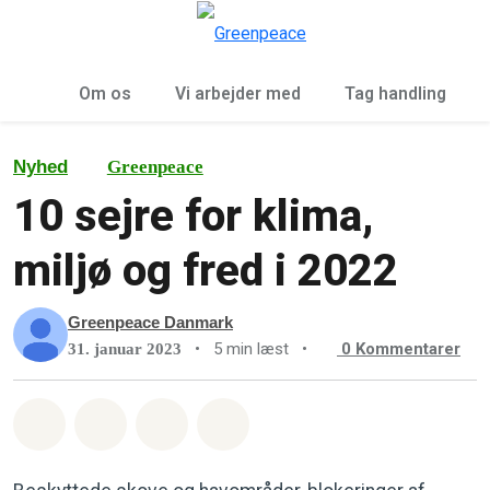
To
Menu
Om os
Vi arbejder med
Tag handling
Nyhed
Greenpeace
10 sejre for klima,
miljø og fred i 2022
Greenpeace Danmark
•
5 min læst
•
0
Kommentarer
31. januar 2023
Del på Whatsapp
Del på Facebook
Del med Email
Del på Bluesky