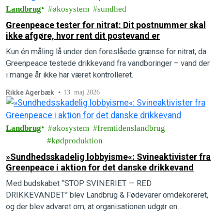
Landbrug
økosystem
sundhed
Greenpeace tester for nitrat: Dit postnummer skal
ikke afgøre, hvor rent dit postevand er
Kun én måling lå under den foreslåede grænse for nitrat, da
Greenpeace testede drikkevand fra vandboringer – vand der
i mange år ikke har været kontrolleret.
Rikke Agerbæk
13. maj 2026
Landbrug
økosystem
fremtidenslandbrug
kødproduktion
»Sundhedsskadelig lobbyisme«: Svineaktivister fra
Greenpeace i aktion for det danske drikkevand
Med budskabet “STOP SVINERIET — RED
DRIKKEVANDET” blev Landbrug & Fødevarer omdekoreret,
og der blev advaret om, at organisationen udgør en