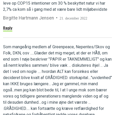
leve op COP15 intentioner om 30 % beskyttet natur vi har
2,7% ca kom så i gang med at være bare lidt miljøbevidste
Birgitte Hartmann Jensen
21. december 2022
Reply
Som mangeårig medlem af Greenpeace, Nepentes/Skov og
Folk, DKN, osv .....Glæder det mig meget, at der er HÅB, om
end som I nøje beskriver "PAPIR er TAKNEMMELIGT" og kan
så nemt krølles sammen/ blive væk ... diskuteres ihjel ... Ja
det I ved om nogle .... hvordan ALT kan forsinkes eller
decideret blive kvalt af GRÅDIGHED. storkapital...."uvidenhed"
kan IKKE bruges længere... Jeg er gammel, min mand
også...men jeg kan blot bede til, l at I unge msk som bærer
vores og tidligere generationers manglende viden og af og
til desuden dumhed....og i mine øjne det værste ...
.GRÅDIGHED..... kan fortsætte og kræve retfærdighed for
naturfolkene og forhåbentligt redde vores dyrebare