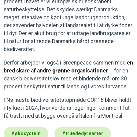
procent i havet er vi europæisk bundskraber i
naturbeskyttelse. Det skyldes særligt Danmarks
meget intensive og kødtunge landbrugsproduktion,
der anvender halvdelen af landarealet til at dyrke foder
til dyr. Der er akut brug for at udtage landbrugsarealer
til natur for at redde Danmarks hårdt pressede
biodiversitet.
Derfor arbejder vi også i Greenpeace sammen med
en
bred skare af andre grønne organisationer
for en
dansk biodiversitetslov med et bindende mål om 30
procent beskyttet natur til lands og i vores farvande.
FNs næste biodiversitetstopmøde COP16 bliver holdt
i Tyrkiet i 2024, hvor verdens regeringer kommer til at
få travlt med at bygge ovenpå aftalen fra Montreal.
#
økosystem
#
truededyrearter