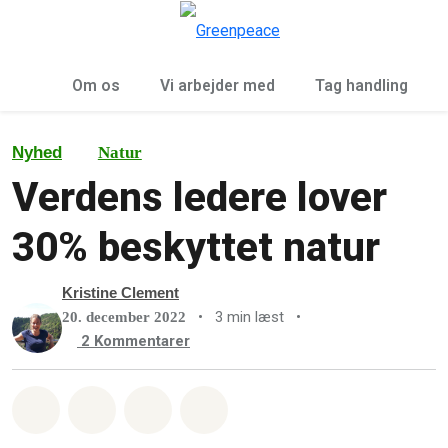
To
Menu
Om os
Vi arbejder med
Tag handling
Nyhed
Natur
Verdens ledere lover
30% beskyttet natur
Kristine Clement
•
3 min læst
•
20. december 2022
2
Kommentarer
Del på Whatsapp
Del på Facebook
Del med Email
Del på Bluesky