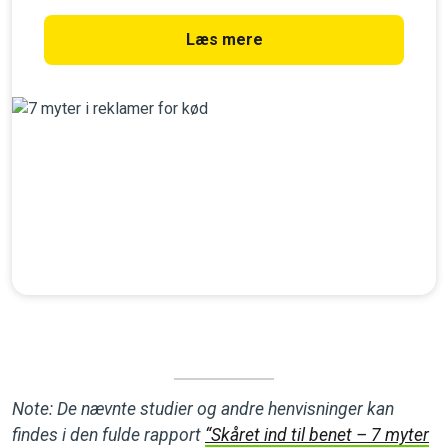
for kød. Se også, hvad du skal holde øje med for at
undgå selv at blive snydt.
Læs mere
Note: De nævnte studier og andre henvisninger kan
findes i den fulde rapport
“Skåret ind til benet – 7 myter