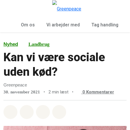
To
Menu
Om os
Vi arbejder med
Tag handling
Nyhed
Landbrug
Kan vi være sociale
uden kød?
Greenpeace
•
2 min læst
•
0
Kommentarer
30. november 2021
Del på Whatsapp
Del på Facebook
Del med Email
Del på Bluesky