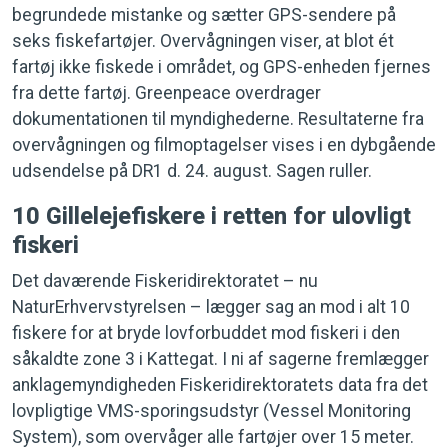
begrundede mistanke og sætter GPS-sendere på
seks fiskefartøjer. Overvågningen viser, at blot ét
fartøj ikke fiskede i området, og GPS-enheden fjernes
fra dette fartøj. Greenpeace overdrager
dokumentationen til myndighederne. Resultaterne fra
overvågningen og filmoptagelser vises i en dybgående
udsendelse på DR1 d. 24. august. Sagen ruller.
10 Gillelejefiskere i retten for ulovligt
fiskeri
Det daværende Fiskeridirektoratet – nu
NaturErhvervstyrelsen – lægger sag an mod i alt 10
fiskere for at bryde lovforbuddet mod fiskeri i den
såkaldte zone 3 i Kattegat. I ni af sagerne fremlægger
anklagemyndigheden Fiskeridirektoratets data fra det
lovpligtige VMS-sporingsudstyr (Vessel Monitoring
System), som overvåger alle fartøjer over 15 meter.