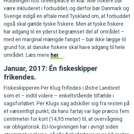
Holdningen hos Greenpeace er klar. Alle fiskere bør
være inkluderet i forbuddet, og derfor bør Danmark og
Sverige indgå en aftale med Tyskland om, at forbuddet
også skal gælde tyske fiskere. Men at tyske fiskere
har adgang til en yderst begrænset del af området –
med en marginal mængde fangst – bør ikke lægge til
grund for, at danske fiskere skal have adgang til hele
området. Læs mere
her
.
Januar, 2017: Én fiskeskipper
frikendes.
Fiskeskipperen Per Klug frifindes i Østre Landsret
som et – indtil videre – enkeltstående tilfælde i
sagsforløbet. Per Klugs sag adskiller sig fra resten på
et væsentligt punkt, da hans fartøj var lige præcis fem
centimeter for kort (14,95 meter) til, at overvågning
var obligatorisk. EU-lovgivningen har i øvrigt siden