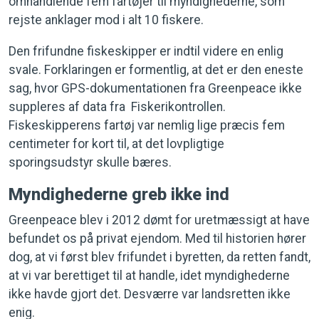
omhandlende fem fartøjer til myndighederne, som
rejste anklager mod i alt 10 fiskere.
Den frifundne fiskeskipper er indtil videre en enlig
svale. Forklaringen er formentlig, at det er den eneste
sag, hvor GPS-dokumentationen fra Greenpeace ikke
suppleres af data fra Fiskerikontrollen.
Fiskeskipperens fartøj var nemlig lige præcis fem
centimeter for kort til, at det lovpligtige
sporingsudstyr skulle bæres.
Myndighederne greb ikke ind
Greenpeace blev i 2012 dømt for uretmæssigt at have
befundet os på privat ejendom. Med til historien hører
dog, at vi først blev frifundet i byretten, da retten fandt,
at vi var berettiget til at handle, idet myndighederne
ikke havde gjort det. Desværre var landsretten ikke
enig.