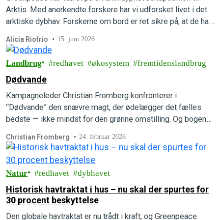
Arktis. Med anerkendte forskere har vi udforsket livet i det
arktiske dybhav. Forskerne om bord er ret sikre på, at de har
opdaget flere helt nye, hidtil ukendte arter.
Alicia Riofrio
15. juni 2026
Landbrug
redhavet
økosystem
fremtidenslandbrug
Dødvande
Kampagneleder Christian Fromberg konfronterer i
“Dødvande” den snævre magt, der ødelægger det fælles
bedste — ikke mindst for den grønne omstilling. Og bogen
viser også vej ud af det politiske dødvande. Læs mere om
Christian Fromberg
24. februar 2026
den højaktuelle bog.
Natur
redhavet
dybhavet
Historisk havtraktat i hus – nu skal der spurtes for
30 procent beskyttelse
Den globale havtraktat er nu trådt i kraft, og Greenpeace