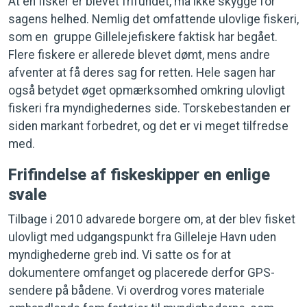
At én fisker er blevet frifundet, må ikke skygge for
sagens helhed. Nemlig det omfattende ulovlige fiskeri,
som en gruppe Gillelejefiskere faktisk har begået.
Flere fiskere er allerede blevet dømt, mens andre
afventer at få deres sag for retten. Hele sagen har
også betydet øget opmærksomhed omkring ulovligt
fiskeri fra myndighedernes side. Torskebestanden er
siden markant forbedret, og det er vi meget tilfredse
med.
Frifindelse af fiskeskipper en enlige
svale
Tilbage i 2010 advarede borgere om, at der blev fisket
ulovligt med udgangspunkt fra Gilleleje Havn uden
myndighederne greb ind. Vi satte os for at
dokumentere omfanget og placerede derfor GPS-
sendere på bådene. Vi overdrog vores materiale