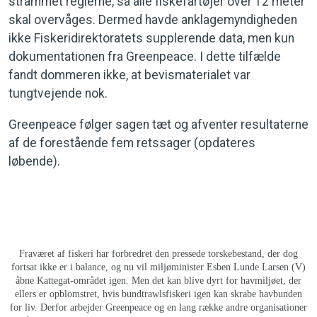
strammet reglerne, så alle fiskefartøjer over 12 meter
skal overvåges. Dermed havde anklagemyndigheden
ikke Fiskeridirektoratets supplerende data, men kun
dokumentationen fra Greenpeace. I dette tilfælde
fandt dommeren ikke, at bevismaterialet var
tungtvejende nok.
Greenpeace følger sagen tæt og afventer resultaterne
af de forestående fem retssager (opdateres
løbende).
Fraværet af fiskeri har forbredret den pressede torskebestand, der dog
fortsat ikke er i balance, og nu vil miljøminister Esben Lunde Larsen (V)
åbne Kattegat-området igen. Men det kan blive dyrt for havmiljøet, der
ellers er opblomstret, hvis bundtrawlsfiskeri igen kan skrabe havbunden
for liv. Derfor arbejder Greenpeace og en lang række andre organisationer