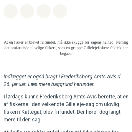
Del på Whatsapp
Del på Facebook
Del med Email
Del på Bluesky
At én fisker er blevet frifundet, må ikke skygge for sagens helhed. Nemlig
det omfattende ulovlige fiskeri, som en gruppe Gillelejefiskere faktisk har
begået,
Indlægget er også bragt i Frederiksborg Amts Avis d.
26. januar. Læs mere baggrund herunder.
I lørdags kunne Frederiksborg Amts Avis berette, at en
af fiskerne i den velkendte Gilleleje-sag om ulovlig
fiskeri i Kattegat, blev frifundet. Der hører dog langt
mere til den sag.