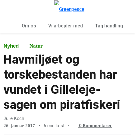
To
Menu
Om os
Vi arbejder med
Tag handling
Nyhed
Natur
Havmiljøet og
torskebestanden har
vundet i Gilleleje-
sagen om piratfiskeri
Julie Koch
•
6 min læst
•
0
Kommentarer
26. januar 2017