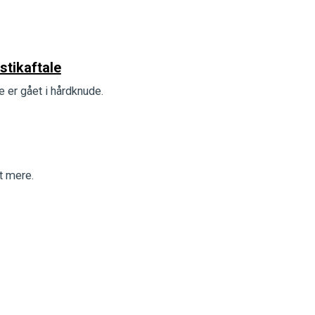
stikaftale
e er gået i hårdknude.
t mere.