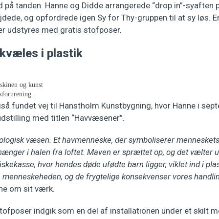
 på tanden. Hanne og Didde arrangerede “drop in”-syaften på
dede, og opfordrede igen Sy for Thy-gruppen til at sy løs. 
er udstyres med gratis stofposer.
væles i plastik
skinen og kunst
kforurening.
så fundet vej til Hanstholm Kunstbygning, hvor Hanne i sept
dstilling med titlen “Havvæsener”.
tologisk væsen. Et havmenneske, der symboliserer menneskets
ænger i halen fra loftet. Maven er sprættet op, og det vælter 
skekasse, hvor hendes døde ufødte barn ligger, viklet ind i pla
, menneskeheden, og de frygtelige konsekvenser vores handlin
nne om sit værk.
fposer indgik som en del af installationen under et skilt m