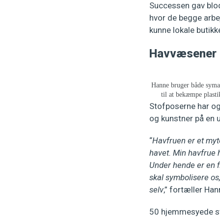
Successen gav blod
hvor de begge arbej
kunne lokale butikk
Havvæsener k
Hanne bruger både syma
til at bekæmpe plasti
Stofposerne har og
og kunstner på en u
“
Havfruen er et my
havet. Min havfrue h
Under hende er en fi
skal symbolisere os
selv
,” fortæller Ha
50 hjemmesyede sto