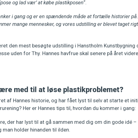
fpose og lad vær’ at købe plastikposen
“.
anker i gang og er en spændende måde at fortælle historier på
ommer mange mennesker, og vores udstilling er blevet taget rig
et den mest besøgte udstilling i Hanstholm Kunstbygning d
esse uden for Thy. Hannes havfrue skal senere på året videre ti
ære med til at løse plastikproblemet?
et af Hannes historie, og har fået lyst til selv at starte et init
urening? Her er Hannes tips til, hvordan du kommer i gang:
lere, der har lyst til at gå sammen med dig om din gode idé – 
g man holder hinanden til ilden.