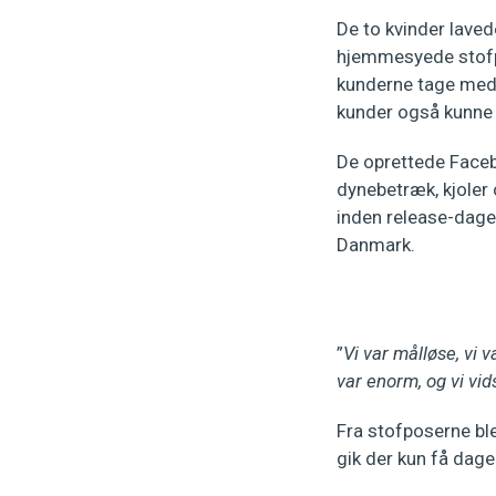
De to kvinder lave
hjemmesyede stofpo
kunderne tage med h
kunder også kunne
De oprettede Faceb
dynebetræk, kjoler
inden release-dagen
Danmark.
”
Vi var målløse, vi 
var enorm, og vi vids
Fra stofposerne ble
gik der kun få dage