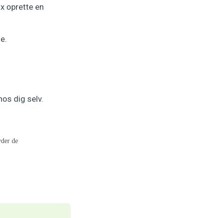
x oprette en
e.
os dig selv.
yder de