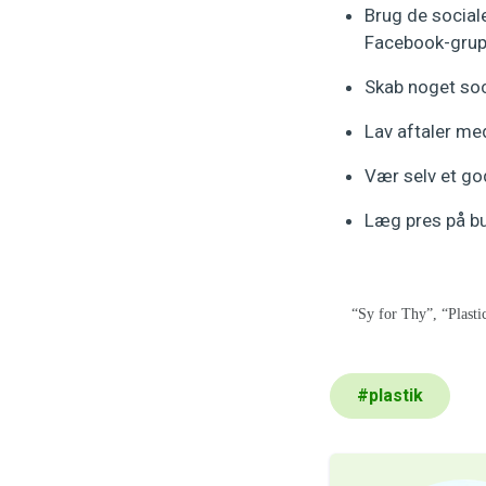
Brug de social
Facebook-grupp
Skab noget soc
Lav aftaler me
Vær selv et go
Læg pres på but
“Sy for Thy”, “Plast
#
plastik