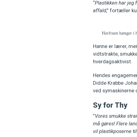
“
Plastikken har jeg
affald
,” fortæller 
Havfruen hænger i ha
Hanne er lærer, men
vidtstrakte, smukke 
hverdagsaktivist.
Hendes engagement
Didde Krabbe Johan
ved symaskinerne o
Sy for Thy
”
Vores smukke stran
må gøres! Flere land
vil plastikposerne til 