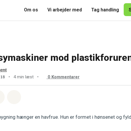
Om os
Vi arbejder med
Tag handling
symaskiner mod plastikforure
ment
•
4 min læst
•
0
Kommentarer
018
sapp
å Facebook
Del med Email
Del på Bluesky
ygning hænger en havfrue. Hun er formet i hønsenet og fyld