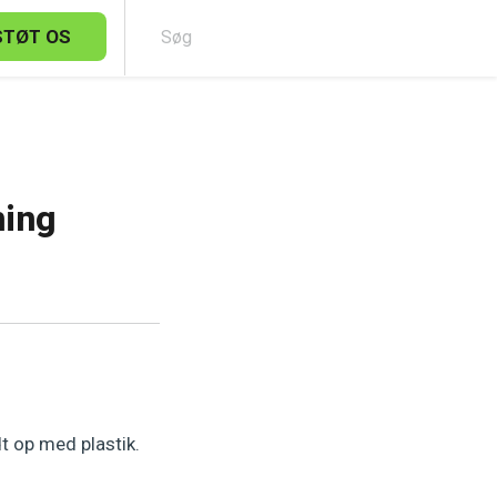
STØT OS
Sø
ning
t op med plastik.