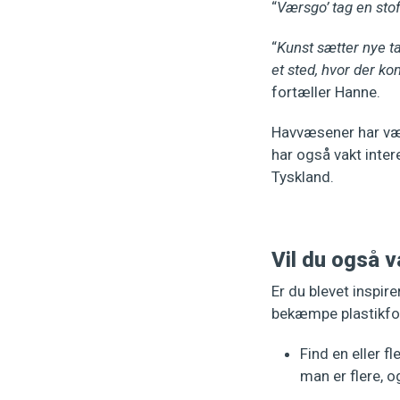
“
Værsgo’ tag en sto
“
Kunst sætter nye t
et sted, hvor der k
fortæller Hanne.
Havvæsener har vær
har også vakt inter
Tyskland.
Vil du også v
Er du blevet inspirer
bekæmpe plastikfor
Find en eller f
man er flere, o