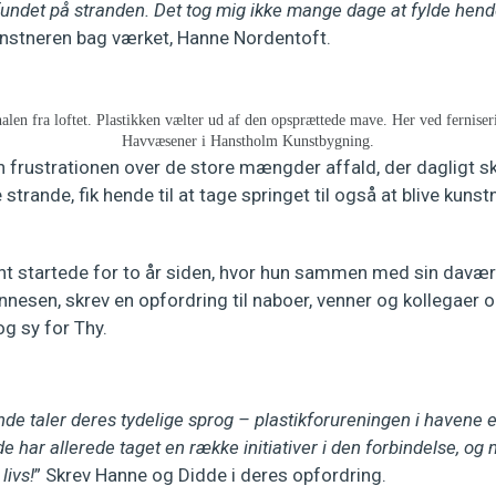
 fundet på stranden. Det tog mig ikke mange dage at fylde he
kunstneren bag værket, Hanne Nordentoft.
len fra loftet. Plastikken vælter ud af den opsprættede mave. Her ved ferniser
Havvæsener i Hanstholm Kunstbygning.
 frustrationen over de store mængder affald, der dagligt sk
strande, fik hende til at tage springet til også at blive kunst
 startede for to år siden, hvor hun sammen med sin davær
nesen, skrev en opfordring til naboer, venner og kollegaer
g sy for Thy.
de taler deres tydelige sprog – plastikforureningen i havene 
e har allerede taget en række initiativer i den forbindelse, og n
livs!
” Skrev Hanne og Didde i deres opfordring.