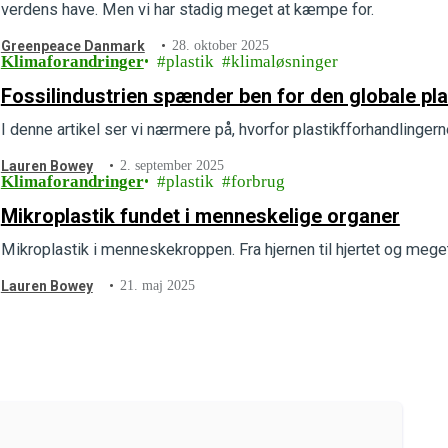
verdens have. Men vi har stadig meget at kæmpe for.
Greenpeace Danmark
28. oktober 2025
Klimaforandringer
plastik
klimaløsninger
Fossilindustrien spænder ben for den globale pla
I denne artikel ser vi nærmere på, hvorfor plastikfforhandlingern
Lauren Bowey
2. september 2025
Klimaforandringer
plastik
forbrug
Mikroplastik fundet i menneskelige organer
Mikroplastik i menneskekroppen. Fra hjernen til hjertet og mege
Lauren Bowey
21. maj 2025