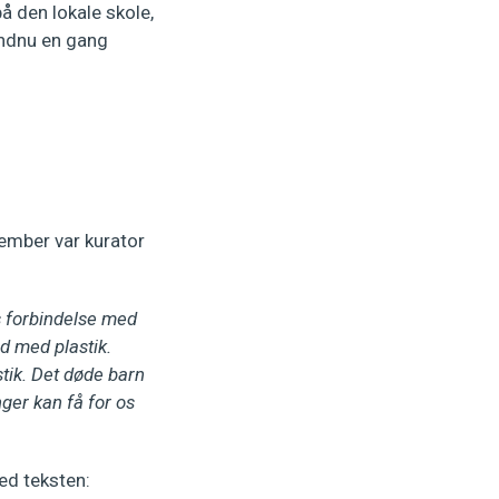
 den lokale skole,
Endnu en gang
ember var kurator
 forbindelse med
ud med plastik.
stik. Det døde barn
ger kan få for os
ed teksten: