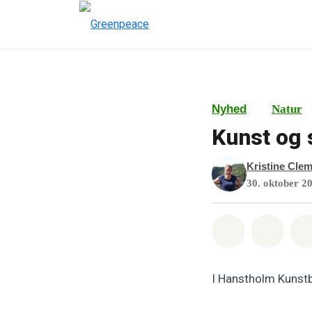
Nyhed
Natur
Kunst og 
Kristine Cle
30. oktober 2
Del på What
Del p
I Hanstholm Kunstb