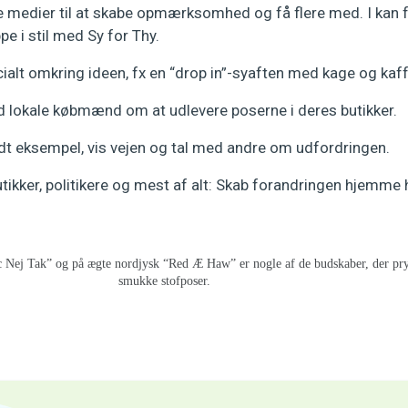
e medier til at skabe opmærksomhed og få flere med. I kan f
e i stil med Sy for Thy.
ialt omkring ideen, fx en “drop in”-syaften med kage og kaff
d lokale købmænd om at udlevere poserne i deres butikker.
dt eksempel, vis vejen og tal med andre om udfordringen.
ikker, politikere og mest af alt: Skab forandringen hjemme h
ic Nej Tak” og på ægte nordjysk “Red Æ Haw” er nogle af de budskaber, der pr
smukke stofposer.