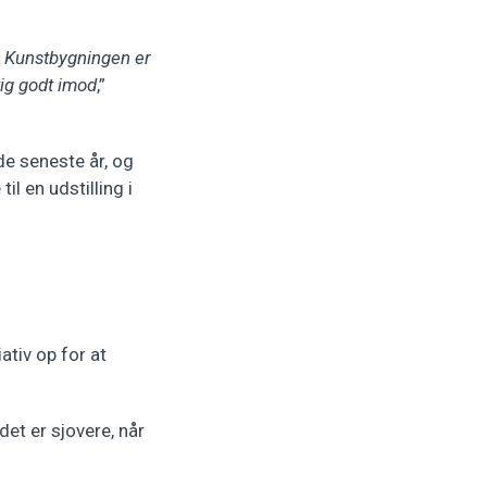
. Kunstbygningen er
tig godt imod
,”
e seneste år, og
l en udstilling i
iativ op for at
det er sjovere, når