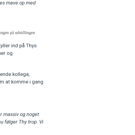
ndes mave op med
ingen på udstillingen
yller ind på Thys
ner og
ende kollega,
 om at komme i gang
er massiv og noget
u følger Thy trop. Vi