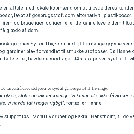
de en aftale med lokale købmænd om at tilbyde deres kunder
ser, lavet af genbrugsstof, som alternativ til plastikposer
jem og bruge igen og igen, eller de kunne levere dem tilbage
 få glæde af dem.
ook-gruppen Sy for Thy, som hurtigt fik mange grønne venn
 og gardiner blev forvandlet til smukke stofposer. Da Hanne
 talte efter, havde de modtaget 946 stofposer, syet af frivil
De farvestrålende stofposer er syet af genbrugsstof af frivillige.
var glade, stolte og taknemmelige. Vi kunne slet ikke få armene 
te, vi havde fat i noget rigtigt
”, fortæller Hanne.
v sluppet løs i Menu i Vorupør og Fakta i Hanstholm, til de va
.