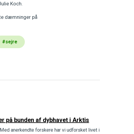
Julie Koch.
agte dæmninger på
#
sejre
r på bunden af dybhavet i Arktis
Med anerkendte forskere har vi udforsket livet i