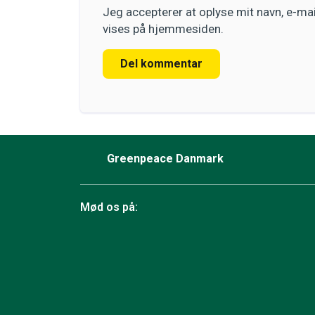
Jeg accepterer at oplyse mit navn, e-m
vises på hjemmesiden.
Del kommentar
Greenpeace Danmark
Mød os på:
Facebook
Bluesky
TikTok
Instagram
YouTube
LinkedIn
RSS