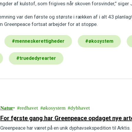
der af kulstof, som frigives når skoven forsvinder,” siger 
mning var den første og største i rækken af i alt 43 planl
m Greenpeace fortsat arbejder for at stoppe.
#
menneskerettigheder
#
økosystem
#
truededyrearter
Natur
redhavet
økosystem
dybhavet
For første gang har Greenpeace opdaget nye arte
Greenpeace har været på en unik dyphavsekspedition til Arktis. 