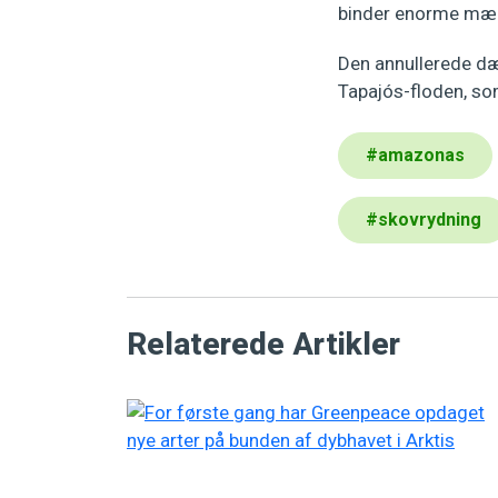
binder enorme mæng
Den annullerede dæ
Tapajós-floden, so
#
amazonas
#
skovrydning
Relaterede Artikler