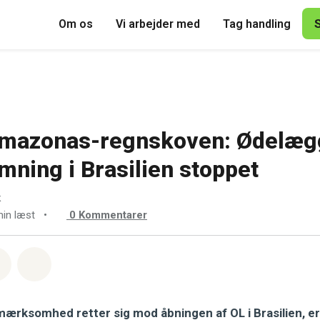
Om os
Vi arbejder med
Tag handling
 Amazonas-regnskoven: Ødelæ
ing i Brasilien stoppet
k
min læst
•
0
Kommentarer
sapp
å Facebook
Del med Email
Del på Bluesky
rksomhed retter sig mod åbningen af OL i Brasilien, er 