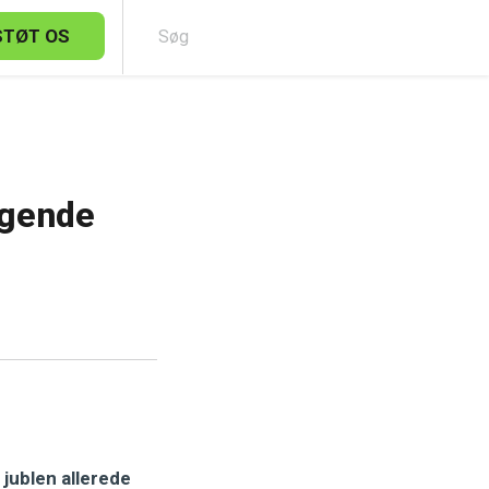
STØT OS
Sø
ggende
jublen allerede