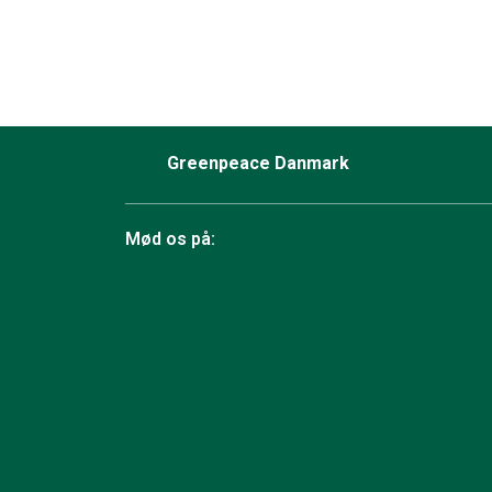
Greenpeace Danmark
Mød os på:
Facebook
Bluesky
TikTok
Instagram
YouTube
LinkedIn
RSS