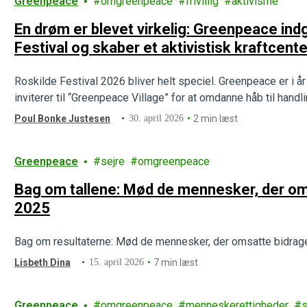
Greenpeace
omgreenpeace
frivillig
aktivisme
En drøm er blevet virkelig: Greenpeace in
Festival og skaber et aktivistisk kraftcente
Roskilde Festival 2026 bliver helt speciel. Greenpeace er i år
inviterer til “Greenpeace Village” for at omdanne håb til hand
Poul Bonke Justesen
30. april 2026
2 min læst
Greenpeace
sejre
omgreenpeace
Bag om tallene: Mød de mennesker, der omsa
2025
Bag om resultaterne: Mød de mennesker, der omsatte bidragen
Lisbeth Dina
15. april 2026
7 min læst
Greenpeace
omgreenpeace
menneskerettigheder
s