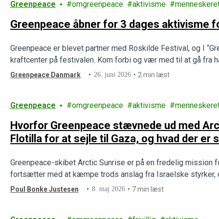
Greenpeace
omgreenpeace
aktivisme
menneskeret
Greenpeace åbner for 3 dages aktivisme for
Greenpeace er blevet partner med Roskilde Festival, og I “Gre
kraftcenter på festivalen. Kom forbi og vær med til at gå fra hå
Greenpeace Danmark
26. juni 2026
2 min læst
Greenpeace
omgreenpeace
aktivisme
menneskeret
Hvorfor Greenpeace stævnede ud med Arctic Sunrise o
Flotilla for at sejle til Gaza, og hvad der er 
Greenpeace-skibet Arctic Sunrise er på en fredelig mission f
fortsætter med at kæmpe trods anslag fra Israelske styrker, 
Poul Bonke Justesen
8. maj 2026
7 min læst