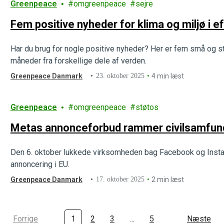
Greenpeace
omgreenpeace
sejre
Fem positive nyheder for klima og miljø i e
Har du brug for nogle positive nyheder? Her er fem små og sto
måneder fra forskellige dele af verden.
Greenpeace Danmark
23. oktober 2025
4 min læst
Greenpeace
omgreenpeace
støtos
Metas annonceforbud rammer civilsamfund
Den 6. oktober lukkede virksomheden bag Facebook og Instagr
annoncering i EU.
Greenpeace Danmark
17. oktober 2025
2 min læst
Forrige
1
2
3
…
5
Næste