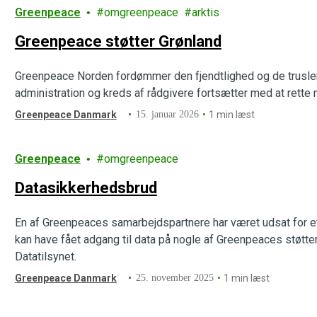
Greenpeace
omgreenpeace
arktis
Greenpeace støtter Grønland
Greenpeace Norden fordømmer den fjendtlighed og de trusle
administration og kreds af rådgivere fortsætter med at rette
Greenpeace Danmark
15. januar 2026
1 min læst
Greenpeace
omgreenpeace
Datasikkerhedsbrud
En af Greenpeaces samarbejdspartnere har været udsat for 
kan have fået adgang til data på nogle af Greenpeaces støtter.
Datatilsynet.
Greenpeace Danmark
25. november 2025
1 min læst