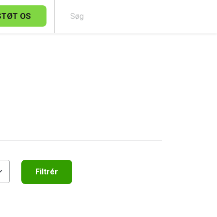
STØT OS
Sø
Filtrér