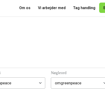
Om os
Vi arbejder med
Tag handling
i
Nøgleord