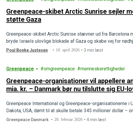
Greenpeace-skibet Arctic Sunrise sejler med
støtte Gaza
Greenpeace-skibet Arctic Sunrise stævner ud fra Barcelona m
bryde Israels ulovlige blokade af Gaza og skabe vej for nødh
Poul Bonke Justesen
10. april 2026
3 min læst
Greenpeace
omgreenpeace
menneskerettigheder
Greenpeace-organisationer vil appellere
mia. kr. – Danmark bør nu tilslutte sig EU-
af retten
Greenpeace International og Greenpeace-organisationerne i U
Dakota, USA, dømt til at skulle betale 345 millioner dollar –
Greenpeace Danmark
28. februar 2026
4 min læst