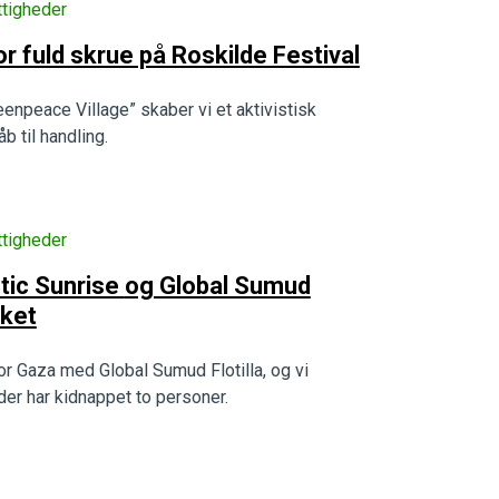
tigheder
 fuld skrue på Roskilde Festival
enpeace Village” skaber vi et aktivistisk
b til handling.
tigheder
g Global Sumud
sket
or Gaza med Global Sumud Flotilla, og vi
der har kidnappet to personer.