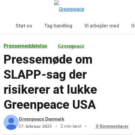
To
Menu
Støt os
Tag handling
Vi arbejder med
O
Pressemeddelelse
Greenpeace
Pressemøde om
SLAPP-sag der
risikerer at lukke
Greenpeace USA
Greenpeace Danmark
•
2 min læst
•
0
Kommentarer
17. februar 2025