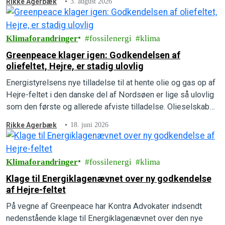
Rikke Agerbæk
3. august 2026
hvad der er på spil, og hvad der kan gøres for at forhindre
det i at ske.
Klimaforandringer
fossilenergi
klima
Greenpeace klager igen: Godkendelsen af
oliefeltet, Hejre, er stadig ulovlig
Energistyrelsens nye tilladelse til at hente olie og gas op af
Hejre-feltet i den danske del af Nordsøen er lige så ulovlig
som den første og allerede afviste tilladelse. Olieselskabet,
INEOS, mangler fortsat at beskrive, hvad udledningerne vil
Rikke Agerbæk
18. juni 2026
betyde for mennesker, natur og klima, som der står i loven.
Greenpeace har derfor indsendt en ny…
Klimaforandringer
fossilenergi
klima
Klage til Energiklagenævnet over ny godkendelse
af Hejre-feltet
På vegne af Greenpeace har Kontra Advokater indsendt
nedenstående klage til Energiklagenævnet over den nye