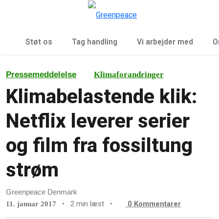
To
Menu
Støt os
Tag handling
Vi arbejder med
O
Pressemeddelelse
Klimaforandringer
Klimabelastende klik:
Netflix leverer serier
og film fra fossiltung
strøm
Greenpeace Denmark
•
2 min læst
•
0
Kommentarer
11. januar 2017