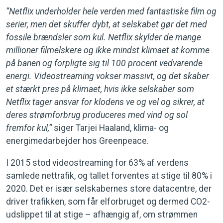
“Netflix underholder hele verden med fantastiske film og
serier, men det skuffer dybt, at selskabet gør det med
fossile brændsler som kul. Netflix skylder de mange
millioner filmelskere og ikke mindst klimaet at komme
på banen og forpligte sig til 100 procent vedvarende
energi. Videostreaming vokser massivt, og det skaber
et stærkt pres på klimaet, hvis ikke selskaber som
Netflix tager ansvar for klodens ve og vel og sikrer, at
deres strømforbrug produceres med vind og sol
fremfor kul,”
siger Tarjei Haaland, klima- og
energimedarbejder hos Greenpeace.
I 2015 stod videostreaming for 63% af verdens
samlede nettrafik, og tallet forventes at stige til 80% i
2020. Det er især selskabernes store datacentre, der
driver trafikken, som får elforbruget og dermed CO2-
udslippet til at stige – afhængig af, om strømmen