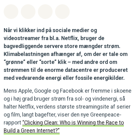
Del på Whatsapp
Del på Facebook
Del med Email
Del på Bluesky
Når vi klikker ind på sociale medier og
videostreamer fra bl.a. Netflix, bruger de
bagvedliggende servere store mængder strøm.
Klimabelastningen afhænger af, om der er tale om
“grønne” eller “sorte” klik – med andre ord om
strømmen til de enorme datacentre er produceret
med vedvarende energi eller fossile energikilder.
Mens Apple, Google og Facebook er fremme i skoene
og i høj grad bruger strøm fra sol- og vindenergi, så
halter Netflix, verdens største streamingsite af serier
og film, langt bagefter, viser den nye Greenpeace-
rapport
“Clicking Clean: Who is Winning the Race to
Build a Green Internet?”