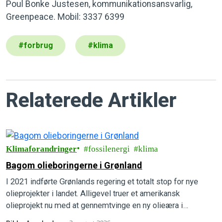
Poul Bonke Justesen, kommunikationsansvarlig,
Greenpeace. Mobil: 3337 6399
#
forbrug
#
klima
Relaterede Artikler
Klimaforandringer
fossilenergi
klima
Bagom olieboringerne i Grønland
I 2021 indførte Grønlands regering et totalt stop for nye
olieprojekter i landet. Alligevel truer et amerikansk
olieprojekt nu med at gennemtvinge en ny olieæra i
Grønlands undergrund. Forstå, hvordan det kan lade sig gøre,