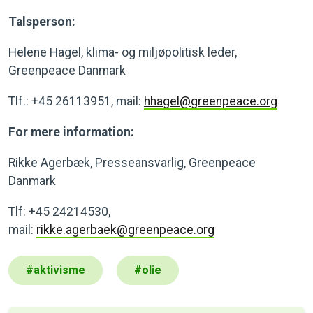
Talsperson:
Helene Hagel, klima- og miljøpolitisk leder,
Greenpeace Danmark
Tlf.: +45 26113951, mail:
hhagel@greenpeace.org
For mere information:
Rikke Agerbæk, Presseansvarlig, Greenpeace
Danmark
Tlf: +45 24214530,
mail:
rikke.agerbaek@greenpeace.org
#
aktivisme
#
olie