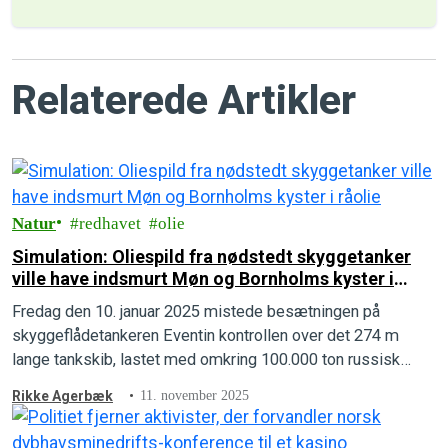
Relaterede Artikler
Natur
redhavet
olie
Simulation: Oliespild fra nødstedt skyggetanker
ville have indsmurt Møn og Bornholms kyster i
råolie
Fredag den 10. januar 2025 mistede besætningen på
skyggeflådetankeren Eventin kontrollen over det 274 m
lange tankskib, lastet med omkring 100.000 ton russisk
råolie. En databaseret simulation viser nu, hvor galt
Rikke Agerbæk
11. november 2025
situationen kunne være endt.