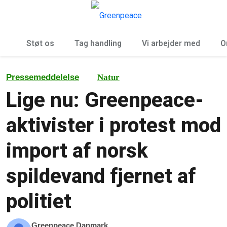
To
Menu
Støt os
Tag handling
Vi arbejder med
O
Pressemeddelelse
Natur
Lige nu: Greenpeace-
aktivister i protest mod
import af norsk
spildevand fjernet af
politiet
Greenpeace Danmark