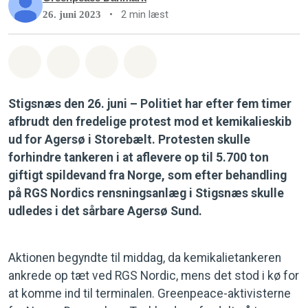
•
2 min læst
26. juni 2023
Del på Whatsapp
Del på Facebook
Del med Email
Del på Bluesky
Stigsnæs den 26. juni – Politiet har efter fem timer
afbrudt den fredelige protest mod et kemikalieskib
ud for Agersø i Storebælt. Protesten skulle
forhindre tankeren i at aflevere op til 5.700 ton
giftigt spildevand fra Norge, som efter behandling
på RGS Nordics rensningsanlæg i Stigsnæs skulle
udledes i det sårbare Agersø Sund.
Aktionen begyndte til middag, da kemikalietankeren
ankrede op tæt ved RGS Nordic, mens det stod i kø for
at komme ind til terminalen. Greenpeace-aktivisterne