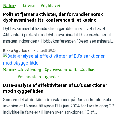
Natur
aktivisme
dybhavet
Politiet fjerner aktivister, der forvandler norsk
dybhavsminedrifts-konference til et kasino
Dybhavsminedrifts-industrien gambler med livet i havet.
Aktivister i protest mod dybhavsminedrift blokerede her til
morgen indgangen til lobbykonferencen “Deep sea minerals
2025” i Bergen og overtog scenen inde i mødelokalet.
Rikke Agerbæk
3. april 2025
Konferencen blev afbrudt og evakueret, og politiet kom for
at fjerne aktivisterne fra bygningen.
Natur
fossilenergi
økosystem
olie
redhavet
menneskerettigheder
Data-analyse af effektiviteten af EU’s sanktioner
mod skyggeflåden
Som en del af de løbende reaktioner på Ruslands fuldskala
invasion af Ukraine tilføjede EU i juni 2024 for første gang 27
individuelle fartøjer til listen over sanktioner. 13 af…