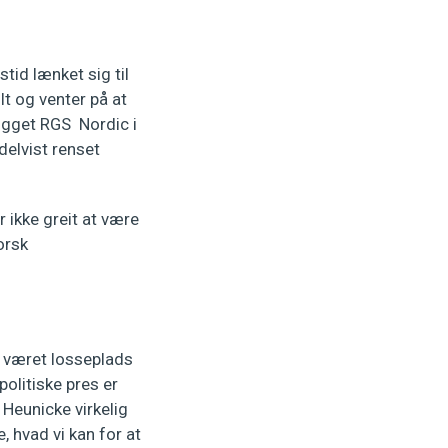
id lænket sig til
t og venter på at
lægget RGS Nordic i
delvist renset
r ikke greit at være
orsk
t været losseplads
politiske pres er
Heunicke virkelig
, hvad vi kan for at