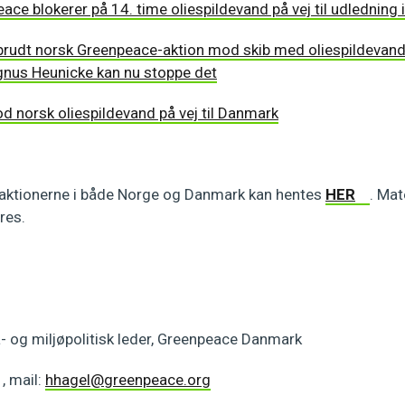
ce blokerer på 14. time oliespildevand på vej til udledning
fbrudt norsk Greenpeace-aktion mod skib med oliespildeva
nus Heunicke kan nu stoppe det
d norsk oliespildevand på vej til Danmark
a aktionerne i både Norge og Danmark kan hentes
HER
. Mat
eres.
a- og miljøpolitisk leder, Greenpeace Danmark
, mail:
hhagel@greenpeace.org