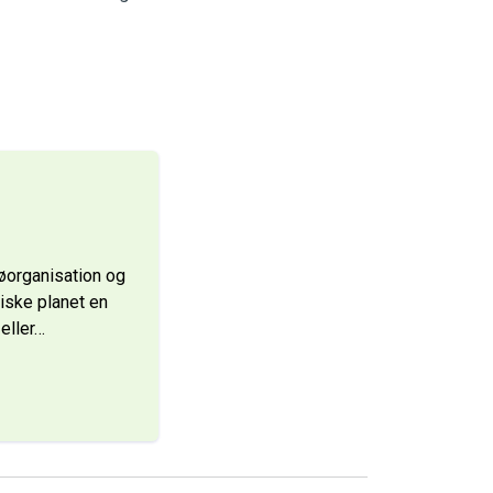
øorganisation og
tiske planet en
eller
…