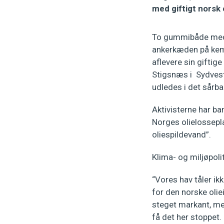
med giftigt norsk
To gummibåde med i
ankerkæden på kemik
aflevere sin giftig
Stigsnæs i Sydvests
udledes i det sårb
Aktivisterne har ba
Norges olielossepla
oliespildevand”.
Klima- og miljøpoli
“Vores hav tåler ik
for den norske oliei
steget markant, men
få det her stoppet.