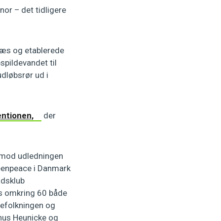
or – det tidligere
snæs og etablerede
spildevandet til
dløbsrør ud i
entionen,
der
t mod udledningen
Greenpeace i Danmark
ådsklub
es omkring 60 både
befolkningen og
gnus Heunicke og