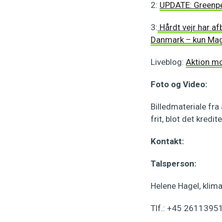
2:
UPDATE: Greenpea
3:
Hårdt vejr har a
Danmark – kun Mag
Liveblog:
Aktion mo
Foto og Video:
Billedmateriale fr
frit, blot det kredit
Kontakt:
Talsperson:
Helene Hagel, klim
Tlf.: +45 26113951