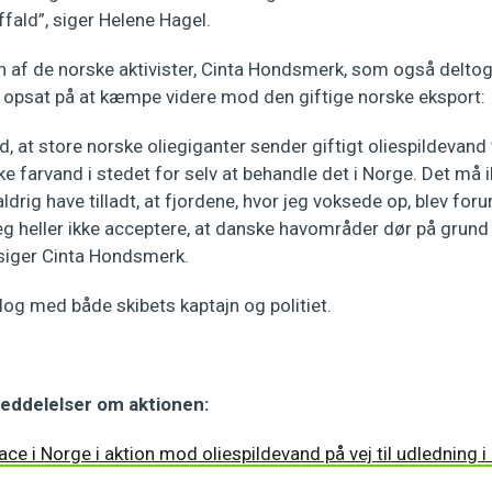
ffald”, siger Helene Hagel.
n af de norske aktivister, Cinta Hondsmerk, som også deltog
er opsat på at kæmpe videre mod den giftige norske eksport:
d, at store norske oliegiganter sender giftigt oliespildevand
e farvand i stedet for selv at behandle det i Norge. Det må i
aldrig have tilladt, at fjordene, hvor jeg voksede op, blev for
g heller ikke acceptere, at danske havområder dør på grund 
 siger Cinta Hondsmerk.
log med både skibets kaptajn og politiet.
eddelelser om aktionen:
ace i Norge i aktion mod oliespildevand på vej til udledning 