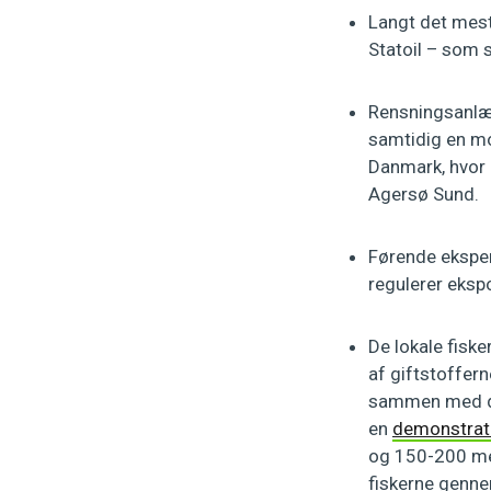
Langt det mest
Statoil – som 
Rensningsanl
samtidig en mo
Danmark, hvor 
Agersø Sund.
Førende eksper
regulerer ekspo
De lokale fisk
af giftstoffer
sammen med de
en
demonstrat
og 150-200 men
fiskerne gennem