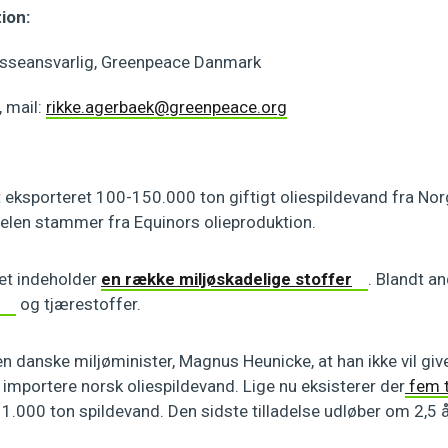
ion:
esseansvarlig, Greenpeace Danmark
 mail:
rikke.agerbaek@greenpeace.org
gt eksporteret 100-150.000 ton giftigt oliespildevand fra Nor
elen stammer fra Equinors olieproduktion.
et indeholder
en række miljøskadelige stoffer
. Blandt an
og tjærestoffer.
en danske miljøminister, Magnus Heunicke, at han ikke vil give
 at importere norsk oliespildevand. Lige nu eksisterer der
fem t
611.000 ton spildevand. Den sidste tilladelse udløber om 2,5 å