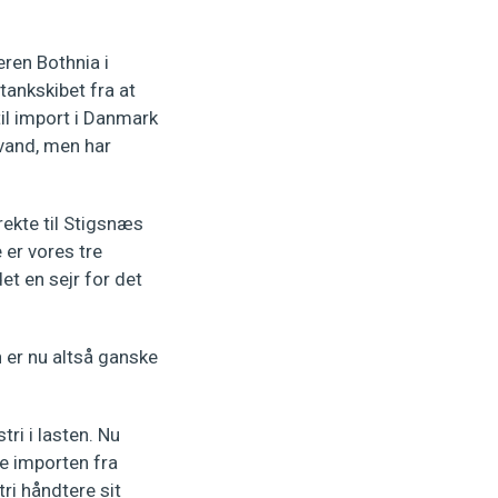
eren Bothnia i
tankskibet fra at
til import i Danmark
evand, men har
rekte til Stigsnæs
 er vores tre
et en sejr for det
 er nu altså ganske
tri i lasten. Nu
pe importen fra
ri håndtere sit