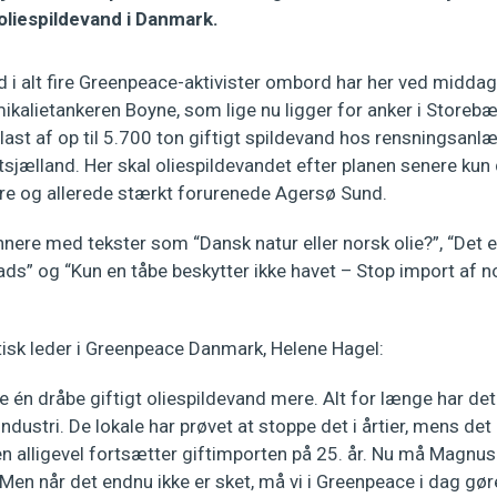
 oliespildevand i Danmark.
 alt fire Greenpeace-aktivister ombord har her ved middagst
alietankeren Boyne, som lige nu ligger for anker i Storebæl
e last af op til 5.700 ton giftigt spildevand hos rensningsan
jælland. Her skal oliespildevandet efter planen senere kun 
are og allerede stærkt forurenede Agersø Sund.
nnere med tekster som “Dansk natur eller norsk olie?”, “Det e
ds” og “Kun en tåbe beskytter ikke havet – Stop import af n
tisk leder i Greenpeace Danmark, Helene Hagel:
ke én dråbe giftigt oliespildevand mere. Alt for længe har de
ndustri. De lokale har prøvet at stoppe det i årtier, mens det 
 alligevel fortsætter giftimporten på 25. år. Nu må Magnus 
 Men når det endnu ikke er sket, må vi i Greenpeace i dag gøre