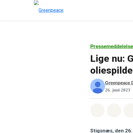
Pressemeddelelse
Lige nu: 
oliespild
Greenpeace 
26. juni 2023
Del på What
Del p
Stigsnæs, den 26. 