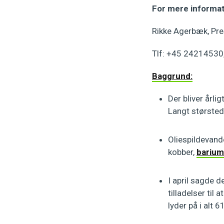
For mere informat
Rikke Agerbæk, Pr
Tlf: +45 24214530,
Baggrund:
Der bliver årli
Langt størsted
Oliespildevand
kobber,
barium
I april sagde d
tilladelser til
lyder på i alt 