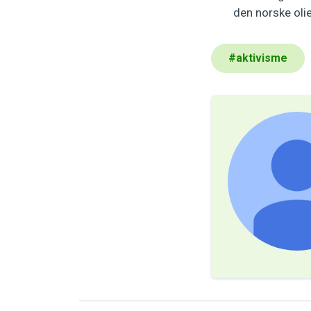
den norske oli
#
aktivisme