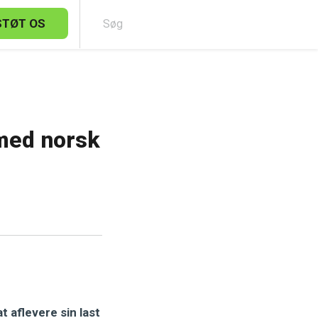
STØT OS
Sø
 med norsk
t aflevere sin last