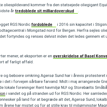
e oliespildevand kommer fra den statsejede oliegigant Equin
sidste år
tredoblede sit milliardoverskud
.
ægget RGS Nordic
fordoblede
i 2016 sin kapacitet i Stig
dtagecentral i Mongstad nord for Bergen. Herfra sejles olie
det fortyndes og renses delvist inden det ledes gennem et u
ter mener, at eksporten er en
overskridelse af Basel Konv
rt af farligt affald.
ere og beboere omkring Agersø Sund har i årevis protestere
ne i det i forvejen sårbare farvand. Midt i maj arrangerede 
 lokale foreninger Rent havmiljø NU! og Storebælts Småb
ion
i vandet og på stranden ud for RGS Nordic. Her samled
nesker på land for at begræde alt det, Agersø Sund, lokal
 årene har mistet og for at stille krav til miljøminister Ma