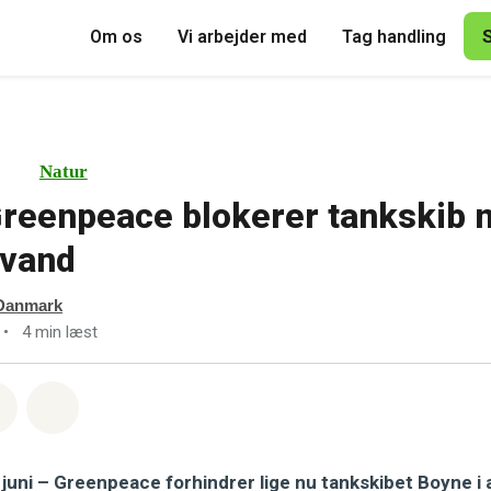
Om os
Vi arbejder med
Tag handling
Natur
Greenpeace blokerer tankskib
evand
Danmark
•
4 min læst
sapp
å Facebook
Del med Email
Del på Bluesky
juni – Greenpeace forhindrer lige nu tankskibet Boyne i a