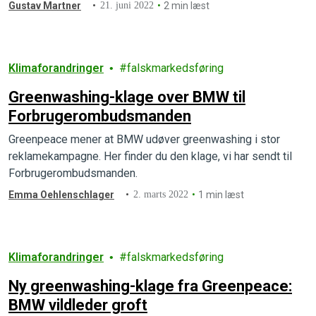
sælge deres klimaskadelige produkter.
Gustav Martner
21. juni 2022
2 min læst
Klimaforandringer
falskmarkedsføring
Greenwashing-klage over BMW til
Forbrugerombudsmanden
Greenpeace mener at BMW udøver greenwashing i stor
reklamekampagne. Her finder du den klage, vi har sendt til
Forbrugerombudsmanden.
Emma Oehlenschlager
2. marts 2022
1 min læst
Klimaforandringer
falskmarkedsføring
Ny greenwashing-klage fra Greenpeace:
BMW vildleder groft