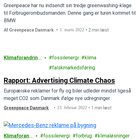
Greenpeace har nu indsendt sin tredje greenwashing-klage
til Forbrugerombudsmanden. Denne gang er turen kommet til
BMW.
Af Greenpeace Danmark
1. marts 2022
2 min læst
Klimaforandring
fossilenergi
klima
er
falskmarkedsføring
Rapport: Advertising Climate Chaos
Europæiske reklamer for fly og biler udleder mindst ligeså
meget CO2 som Danmark ifølge nye udregninger.
Greenpeace Danmark
23. februar 2022
1 min læst
Klimaforand
fossilenergi
forbrug
klimaløsninger