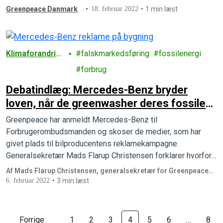
Greenpeace Danmark
18. februar 2022
1 min læst
Klimaforandrin
falskmarkedsføring
fossilenergi
ger
forbrug
Debatindlæg: Mercedes-Benz bryder
loven, når de greenwasher deres fossile
biler i stor reklamekampagne
Greenpeace har anmeldt Mercedes-Benz til
Forbrugerombudsmanden og skoser de medier, som har
givet plads til bilproducentens reklamekampagne.
Generalsekretær Mads Flarup Christensen forklarer hvorfor i
dette debatindlæg.
Af Mads Flarup Christensen, generalsekretær for Greenpeace
Norden
6. februar 2022
3 min læst
Forrige
1
2
3
4
5
6
…
8