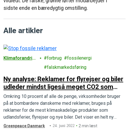
vildledt. De falske, grønne løfter modarbejder i
sidste ende en bæredygtig omstilling.
Alle artikler
Klimaforandrin
forbrug
fossilenergi
ger
falskmarkedsføring
Ny analyse: Reklamer for flyrejser og biler
udleder mindst ligeså meget CO2 som
Bornholm
Omkring 10 procent af alle de penge, virksomheder bruger
på at bombardere danskerne med reklamer, bruges på
reklamer for de mest klimaskadelige produkter som
udlandsferier, flyrejser og nye biler. Det viser en helt ny
analyse.
Greenpeace Danmark
24. juni 2022
2 min læst