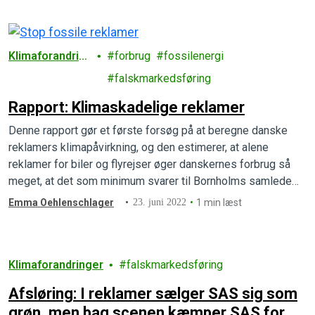
Klimaforandrin
forbrug
fossilenergi
ger
falskmarkedsføring
Rapport: Klimaskadelige reklamer
Denne rapport gør et første forsøg på at beregne danske
reklamers klimapåvirkning, og den estimerer, at alene
reklamer for biler og flyrejser øger danskernes forbrug så
meget, at det som minimum svarer til Bornholms samlede
udledninger.
Emma Oehlenschlager
23. juni 2022
1 min læst
Klimaforandringer
falskmarkedsføring
Afsløring: I reklamer sælger SAS sig som
grøn, men bag scenen kæmper SAS for