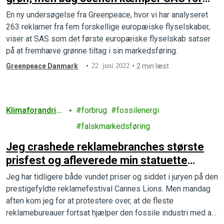
flybranchens ret til at fortsætte med at
En ny undersøgelse fra Greenpeace, hvor vi har analyseret
forurene
263 reklamer fra fem forskellige europæiske flyselskaber,
viser at SAS som det første europæiske flyselskab satser
på at fremhæve grønne tiltag i sin markedsføring.
Greenpeace Danmark
22. juni 2022
2 min læst
Klimaforandrin
forbrug
fossilenergi
ger
falskmarkedsføring
Jeg crashede reklamebranches største
prisfest og afleverede min statuette
tilbage
Jeg har tidligere både vundet priser og siddet i juryen på den
prestigefyldte reklamefestival Cannes Lions. Men mandag
aften kom jeg for at protestere over, at de fleste
reklamebureauer fortsat hjælper den fossile industri med at