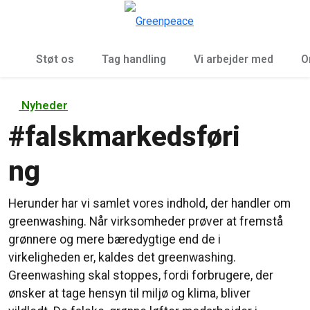
To
Menu
Støt os
Tag handling
Vi arbejder med
O
Nyheder
#
falskmarkedsføri
ng
Herunder har vi samlet vores indhold, der handler om
greenwashing. Når virksomheder prøver at fremstå
grønnere og mere bæredygtige end de i
virkeligheden er, kaldes det greenwashing.
Greenwashing skal stoppes, fordi forbrugere, der
ønsker at tage hensyn til miljø og klima, bliver