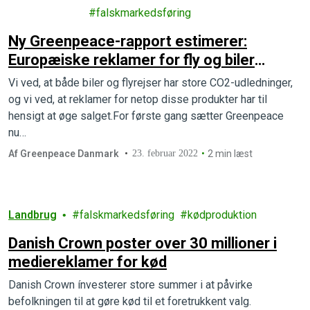
ringer
falskmarkedsføring
Ny Greenpeace-rapport estimerer:
Europæiske reklamer for fly og biler
udleder mindst ligeså meget CO2 som
Vi ved, at både biler og flyrejser har store CO2-udledninger,
Danmark
og vi ved, at reklamer for netop disse produkter har til
hensigt at øge salget.For første gang sætter Greenpeace
nu…
Af Greenpeace Danmark
23. februar 2022
2 min læst
Landbrug
falskmarkedsføring
kødproduktion
Danish Crown poster over 30 millioner i
mediereklamer for kød
Danish Crown ínvesterer store summer i at påvirke
befolkningen til at gøre kød til et foretrukkent valg.