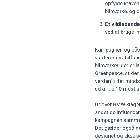
opfylde kraven
bilmærke, og d
Et vildledend
ved at bruge in
Kampagnen og påsta
vurderer syv bilfab
bilmærker, der er l
Greenpeace, at den 
verden” i det mind
ud af de 10 mest 
Udover BMW klager 
andet de influencer
kampagnen sammen 
Det gælder også de
designet og eksekve