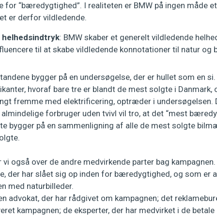
e for “bæredygtighed”. I realiteten er BMW på ingen måde e
et er derfor vildledende.
e helhedsindtryk
: BMW skaber et generelt vildledende helhe
fluencere til at skabe vildledende konnotationer til natur o
ndene bygger på en undersøgelse, der er hullet som en si
rikanter, hvoraf bare tre er blandt de mest solgte i Danmark, 
angt fremme med elektrificering, optræder i undersøgelsen. 
almindelige forbruger uden tvivl vil tro, at det “mest bæred
ste bygger på en sammenligning af alle de mest solgte bilmæ
solgte.
vi også over de andre medvirkende parter bag kampagnen. 
e, der har slået sig op inden for bæredygtighed, og som er 
med naturbilleder.
n advokat, der har rådgivet om kampagnen; det reklamebure
ret kampagnen; de eksperter, der har medvirket i de betale ar