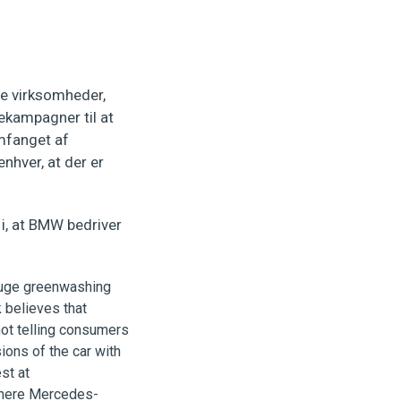
dre virksomheder,
mekampagner til at
omfanget af
nhver, at der er
 i, at BMW bedriver