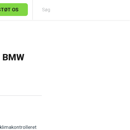
STØT OS
Sø
e: BMW
klimakontrolleret