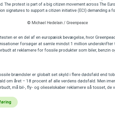
© Michael Hedelain / Greenpeace
otesten er en del af en europæisk bevægelse, hvor Greenp
isationer forsøger at samle mindst 1 million underskrifter t
orbudt at reklamere for fossile produkter som biler, benzin og 
sile brændsler er globalt set skyld i flere dødsfald end tob
fald om året – 18 procent af alle verdens dødsfald. Men im
budt, må bil-, fly- og olieselskaber reklamere så tosset, de v
føring