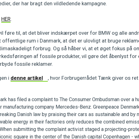
dier, der har bragt den vildledende kampagne.
n
HER
.
vil føre til, at det bliver indskærpet over for BMW og alle an
t offentlige rum i Danmark, at det er ulovligt at bruge rekla
 klimaskadeligt forbrug. Og så håber vi, at et øget fokus på 
edsføringen af fossile produkter, vil gøre det åbenlyst for e
orbyde fossile reklamer.
gen i
denne artikel
, hvor Forbrugerrådet Tænk giver os ret