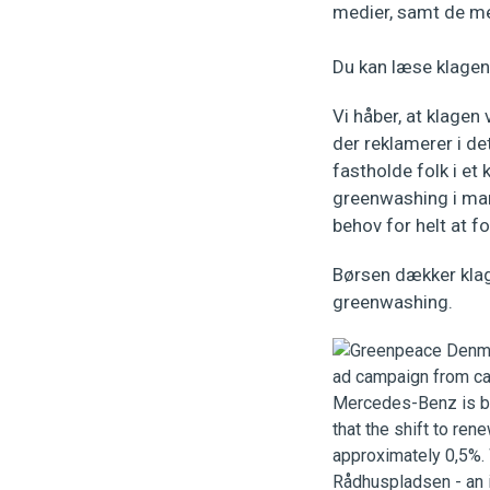
medier, samt de me
Du kan læse klage
Vi håber, at klagen 
der reklamerer i de
fastholde folk i et
greenwashing i mark
behov for helt at f
Børsen dækker kla
greenwashing.