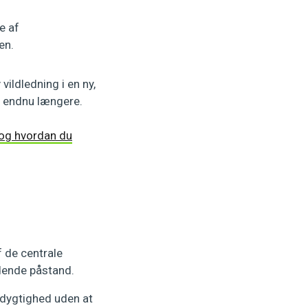
e af
en.
ildledning i en ny,
 endnu længere.
 og hvordan du
 de centrale
edende påstand.
dygtighed uden at