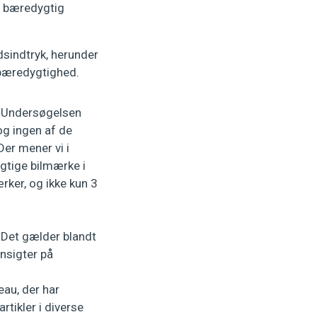
t bæredygtig
dsindtryk, herunder
g bæredygtighed.
. Undersøgelsen
og ingen af de
Der mener vi i
ygtige bilmærke i
rker, og ikke kun 3
Det gælder blandt
ansigter på
au, der har
tikler i diverse