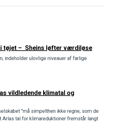
i tøjet – Sheins løfter værdiløse
, indeholder ulovlige niveauer af farlige
as vildledende klimatal og
at selskabet "må simpelthen ikke regne, som de
 Arlas tal for klimareduktioner fremstår langt