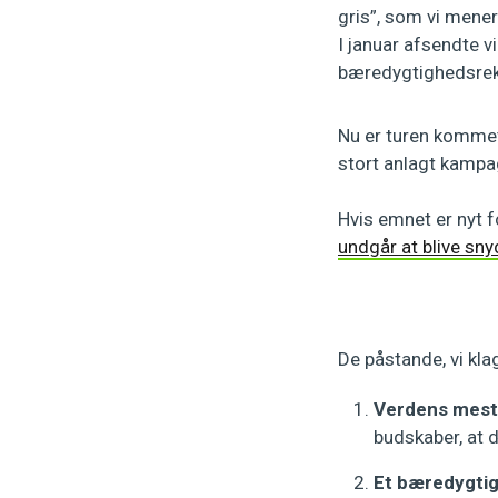
gris”, som vi mene
I januar afsendte 
bæredygtighedsrekl
Nu er turen kommet 
stort anlagt kampa
Hvis emnet er nyt f
undgår at blive sny
De påstande, vi klag
Verdens mest
budskaber, at 
Et bæredygtig