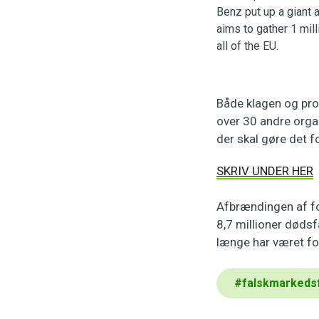
Både klagen og pr
over 30 andre organ
der skal gøre det f
SKRIV UNDER HER
Afbrændingen af fos
8,7 millioner døds
længe har været for
#
falskmarkeds