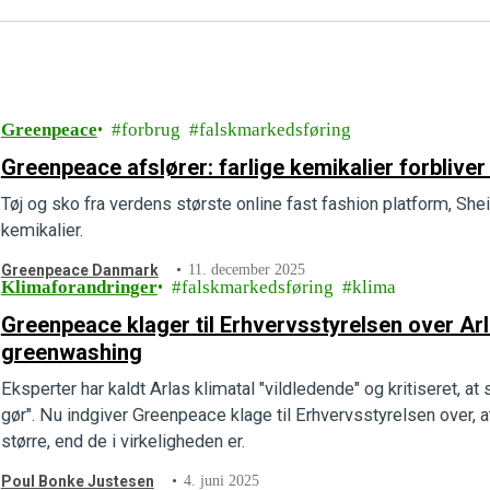
Greenpeace
forbrug
falskmarkedsføring
Greenpeace afslører: farlige kemikalier forbliver 
Tøj og sko fra verdens største online fast fashion platform, Shein
kemikalier.
Greenpeace Danmark
11. december 2025
Klimaforandringer
falskmarkedsføring
klima
Greenpeace klager til Erhvervsstyrelsen over Arl
greenwashing
Eksperter har kaldt Arlas klimatal "vildledende" og kritiseret, 
gør". Nu indgiver Greenpeace klage til Erhvervsstyrelsen over, at
større, end de i virkeligheden er.
Poul Bonke Justesen
4. juni 2025