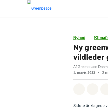
Nyhed
Klimaf
Ny green
vildleder 
Af Greenpeace Danm
•
2 m
1. marts 2022
Del på What
Del p
Sidste år klagede 