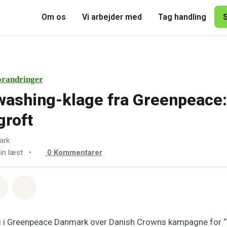
Om os
Vi arbejder med
Tag handling
orandringer
washing-klage fra Greenpeac
groft
ark
in læst
•
0
Kommentarer
sapp
å Facebook
Del med Email
Del på Bluesky
vi i Greenpeace Danmark over Danish Crowns kampagne for “