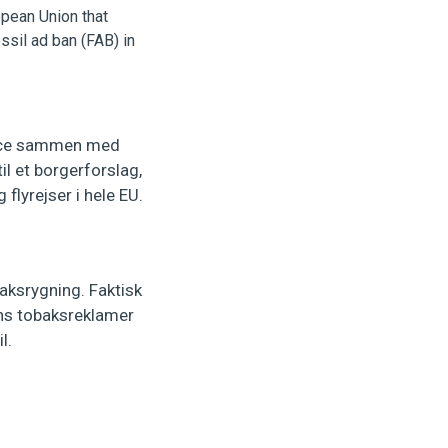
eace sammen med
il et borgerforslag,
flyrejser i hele EU.
aksrygning. Faktisk
ens tobaksreklamer
il.