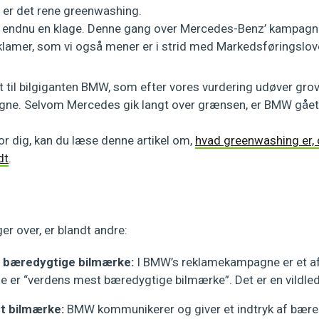
r er det rene greenwashing.
vi endnu en klage. Denne gang over
Mercedes-Benz’ kampagn
amer, som vi også mener er i strid med Markedsføringslov
til bilgiganten BMW, som efter vores vurdering udøver grov v
gne. Selvom Mercedes gik langt over grænsen, er BMW gået
or dig, kan du læse denne artikel om,
hvad greenwashing er,
dt
.
er over, er blandt andre:
 bæredygtige bilmærke:
I BMW’s reklamekampagne er et af
de er “verdens mest bæredygtige bilmærke”. Det er en vildl
t bilmærke:
BMW kommunikerer og giver et indtryk af bære