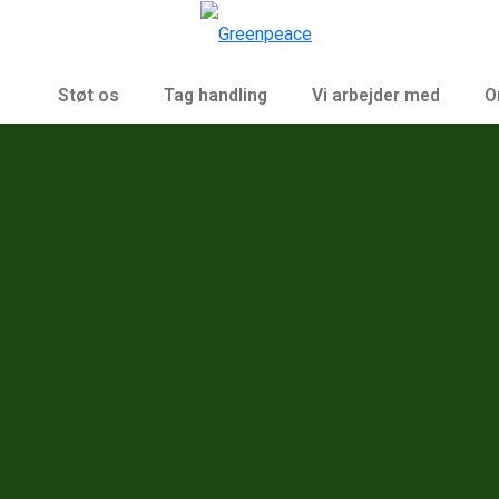
To
Menu
Støt os
Tag handling
Vi arbejder med
O