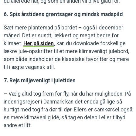
du allerede har, og som en anden vil blive glad for.
6. Spis årstidens grøntsager og mindsk madspild
Sæt mere plantemad på bordet – også i december
måned. Det er sundt, lækkert og meget bedre for
klimaet.
Her på siden
,
kan du downloade forskellige
lækre jule-opskrifter til et mere klimavenligt julebord,
som både indeholder de klassiske favoritter og mere
til i ægte vegansk stil.
7. Rejs miljøvenligt i juletiden
– Vælg altid tog frem for fly, når du har muligheden. På
indenrigsrejser i Danmark kan det endda gå lige så
hurtigt med tog fra dør til dør. Ellers er samkørsel også
en mere klimavenlig idé, så tag en delebil eller tilbyd
andre et lift.