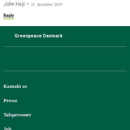
John Hejl
11. december 2019
Reply
Greenpeace Danmark
Kontakt os
Presse
Talspersoner
Job