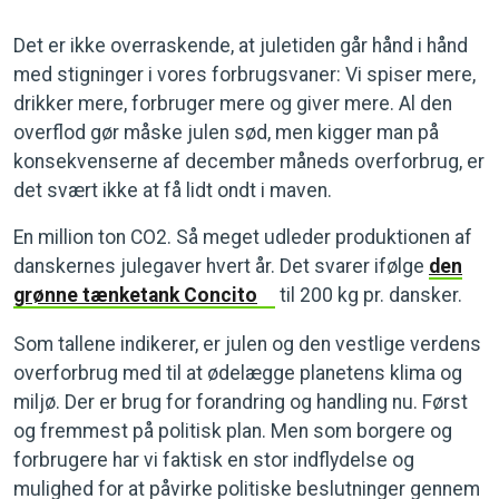
Det er ikke overraskende, at juletiden går hånd i hånd
med stigninger i vores forbrugsvaner: Vi spiser mere,
drikker mere, forbruger mere og giver mere. Al den
overflod gør måske julen sød, men kigger man på
konsekvenserne af december måneds overforbrug, er
det svært ikke at få lidt ondt i maven.
En million ton CO2. Så meget udleder produktionen af
danskernes julegaver hvert år. Det svarer ifølge
den
grønne tænketank Concito
til 200 kg pr. dansker.
Som tallene indikerer, er julen og den vestlige verdens
overforbrug med til at ødelægge planetens klima og
miljø. Der er brug for forandring og handling nu. Først
og fremmest på politisk plan. Men som borgere og
forbrugere har vi faktisk en stor indflydelse og
mulighed for at påvirke politiske beslutninger gennem