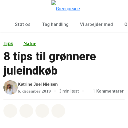
To
Menu
Støt os
Tag handling
Vi arbejder med
O
Tips
Natur
8 tips til grønnere
juleindkøb
Katrine Juel Nielsen
•
3 min læst
•
1
Kommentarer
6. december 2019
Del på Whatsapp
Del på Facebook
Del med Email
Del på Bluesky