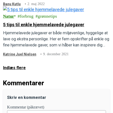
med at tilegne eller fastholde grønne vaner under den
Banu Kutlu
2. maj 2022
hellige måned, uanset om du er hjemme, i moskeen eller på
farten.
Natur
forbrug
grønnetips
5 tips til enkle hjemmelavede julegaver
Hjemmelavede julegaver er både miljøvenlige, hyggelige at
lave og ekstra personlige. Her er fem opskrifter på enkle og
fine hjemmelavede gaver, som vi håber kan inspirere dig
denne jul.
Katrine Juel Nielsen
9. december 2021
Indlæs flere
Kommentarer
Skriv en kommentar
Kommentar (påkrævet)