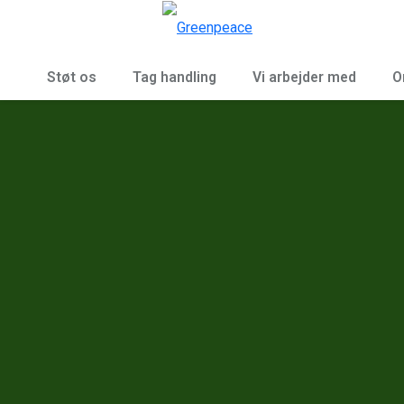
To
Menu
Støt os
Tag handling
Vi arbejder med
O