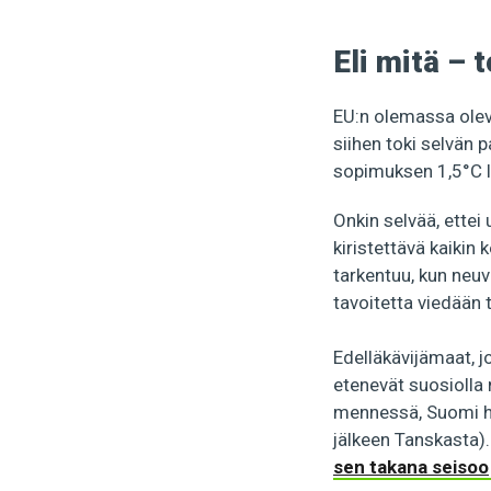
Eli mitä – t
EU:n olemassa oleva
siihen toki selvän p
sopimuksen 1,5°C 
Onkin selvää, ettei
kiristettävä kaikin
tarkentuu, kun neuv
tavoitetta viedään 
Edelläkävijämaat, 
etenevät suosiolla
mennessä, Suomi hi
jälkeen Tanskasta)
sen takana seisoo