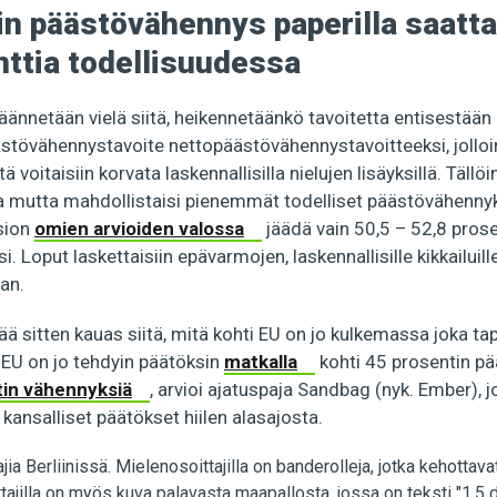
in päästövähennys paperilla saattaa
nttia todellisuudessa
äännetään vielä siitä, heikennetäänkö tavoitetta entisestää
tövähennystavoite nettopäästövähennystavoitteeksi, jolloi
voitaisiin korvata laskennallisilla nielujen lisäyksillä. Tällöi
a mutta mahdollistaisi pienemmät todelliset päästövähennyk
ssion
omien arvioiden valossa
jäädä vain 50,5 – 52,8 prose
. Loput laskettaisiin epävarmojen, laskennallisille kikkailuill
aan.
ä sitten kauas siitä, mitä kohti EU on jo kulkemassa joka t
EU on jo tehdyin päätöksin
matkalla
kohti 45 prosentin p
tin vähennyksiä
, arvioi ajatuspaja Sandbag (nyk. Ember), 
ansalliset päätökset hiilen alasajosta.