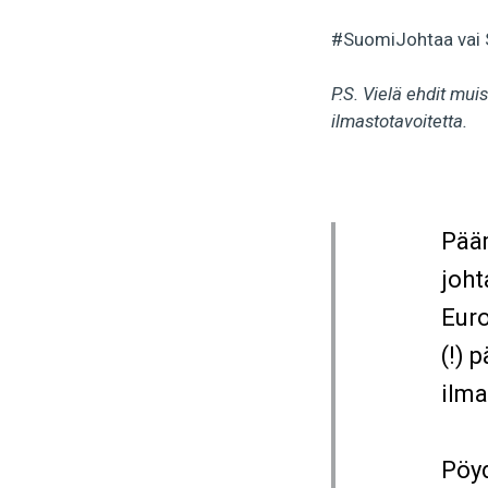
#SuomiJohtaa vai 
P.S. Vielä ehdit mu
ilmastotavoitetta.
Pää
joht
Euro
(!) 
ilma
Pöyd