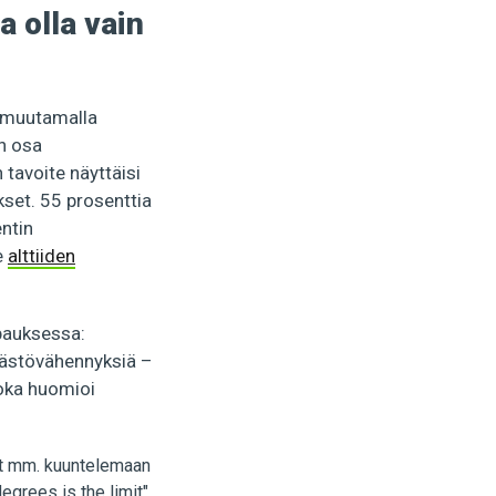
 olla vain
n muutamalla
n osa
n tavoite näyttäisi
set. 55 prosenttia
ntin
e
alttiiden
apauksessa:
äästövähennyksiä –
joka huomioi