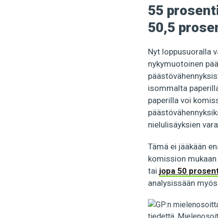
55 prosent
50,5 prose
Nyt loppusuoralla v
nykymuotoinen pääs
päästövähennyksistä 
isommalta paperill
paperilla voi komi
päästövähennyksiksi
nielulisäyksien var
Tämä ei jääkään enä
komission mukaan 
tai
jopa 50 prosen
analysissään myös k