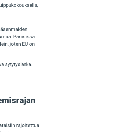
uippukokouksella,
n jäsenmaiden
umaa: Pariisissa
lein, joten EU on
nemisrajan
aisiin rajoitettua