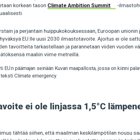
tetaan korkean tason
Climate Ambition Summit
-ilmastoh
uaalisesti.
torstain ja perjantain huippukokouksessaan, Euroopan unioni
hyväksyä EU:lle uusi 2030 ilmastotavoite. Ajoitus ei ole satt
iden tavoitteita tarkastellaan ja parannetaan viiden vuoden vä
öksensä maaliin viime metreillä.
avoite ei ole linjassa 1,5°C lämpe
imus tähtää siihen, että maailman keskilämpötilan nousu saat