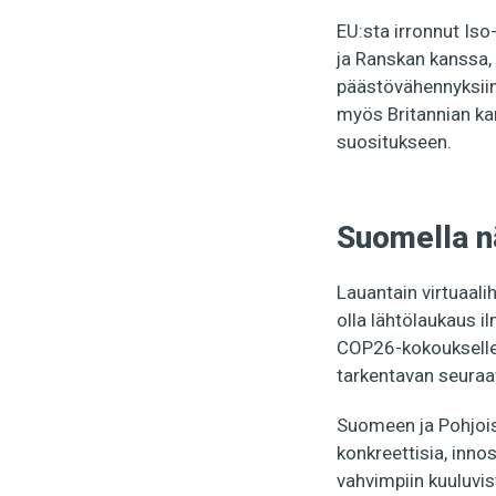
EU:sta irronnut Iso
ja Ranskan kanssa, 
päästövähennyksiin
myös Britannian ka
suositukseen.
Suomella n
Lauantain virtuaa
olla lähtölaukaus 
COP26-kokoukselle
tarkentavan seuraa
Suomeen ja Pohjois
konkreettisia, inno
vahvimpiin kuuluvis