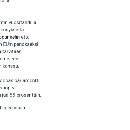
taisi
ntin vuositahdilla
hennyksistä
opaneelin
että
än EU:n panokseksi
 tarvitaan
kemiseen
n kanssa.
roopan parlamentti
 suopea.
 jää 55 prosenttiin.