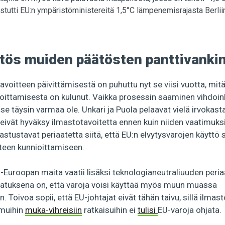
tutti EU:n ympäristöministereitä 1,5°C lämpenemisrajasta Berliin
tös muiden päätösten panttivanki
voitteen päivittämisestä on puhuttu nyt se viisi vuotta, mitä
joittamisesta on kulunut. Vaikka prosessin saaminen vihdoin
 se täysin varmaa ole. Unkari ja Puola pelaavat vielä irvokast
 eivät hyväksy ilmastotavoitetta ennen kuin niiden vaatimuksi
stustavat periaatetta siitä, että EU:n elvytysvarojen käyttö 
tteen kunnioittamiseen.
-Euroopan maita vaatii lisäksi teknologianeutraliuuden peri
jatuksena on, että varoja voisi käyttää myös muun muassa
. Toivoa sopii, että EU-johtajat eivät tähän taivu, sillä ilmast
 muihin
muka-vihreisiin
ratkaisuihin ei
tulisi
EU-varoja ohjata.