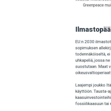
Greenpeace muis
Ilmastopää
EU:n 2030 ilmastota
sopimuksen allekir
todennäköiseltä, ei
uhkapeliä, jossa ne
suostutaan. Maat va
oikeusvaltioperiaa
Laajempi joukko Itä
käyttöön. Tausta-a
kaasuinvestointeihin
fossiilikaasuun tai