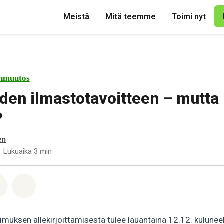
Meistä
Mitä teemme
Toimi nyt
nmuutos
den ilmastotavoitteen – mutta
?
en
Lukuaika 3 min
pp
acebook
Jaa Email
Share on Bluesky
imuksen allekirjoittamisesta tulee lauantaina 12.12. kuluneeks