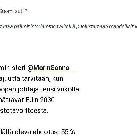
Suomi sutii?
istuttaa pääministeriämme twiiteillä puolustamaan mahdollis
ministeri
@MarinSanna
ajuutta tarvitaan, kun
opan johtajat ensi viikolla
päättävät EU:n 2030
stotavoitteesta.
ällä oleva ehdotus -55 %