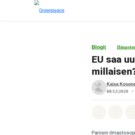
Blogit
Ilmasto
EU saa uu
millaisen
Kaisa Koson
•
08/12/2020
Jaa Whatsa
Jaa F
Pariisin ilmastosop