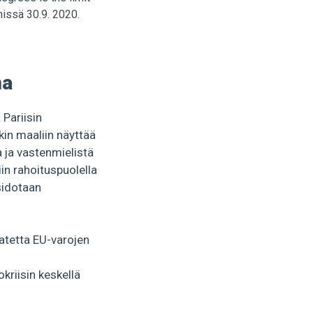
issä 30.9. 2020.
na
 Pariisin
kin maaliin näyttää
a ja vastenmielistä
in rahoituspuolella
sidotaan
aatetta EU-varojen
okriisin keskellä