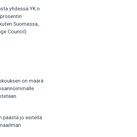
ousta yhdessä YK:n
 prosentin
n kuten Suomessa,
nge Council)
okouksen on määrä
ä isännöimmälle
otetaan
 päästä jo esitellä
a maailman