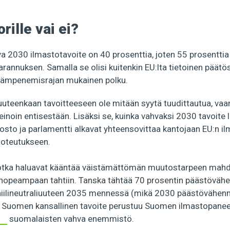
orille vai ei?
 2030 ilmastotavoite on 40 prosenttia, joten 55 prosenttia (
arannuksen. Samalla se olisi kuitenkin EU:lta tietoinen päätös
lämpenemisrajan mukainen polku.
 uuteenkaan tavoitteeseen ole mitään syytä tuudittautua, vaa
 keinoin entisestään. Lisäksi se, kuinka vahvaksi 2030 tavoit
osto ja parlamentti alkavat yhteensovittaa kantojaan EU:n il
toteutukseen.
jotka haluavat kääntää väistämättömän muutostarpeen mahdo
 nopeampaan tahtiin. Tanska tähtää 70 prosentin päästöväh
ilineutraliuuteen 2035 mennessä (mikä 2030 päästövähenny
. Suomen kansallinen tavoite perustuu Suomen ilmastopaneel
suomalaisten vahva enemmistö.