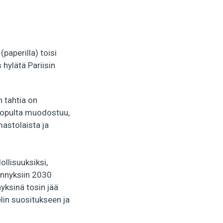
paperilla) toisi
 hylätä Pariisin
n tahtia on
e lopulta muodostuu,
mastolaista ja
llisuuksiksi,
ennyksiin 2030
ksinä tosin jää
in suositukseen ja