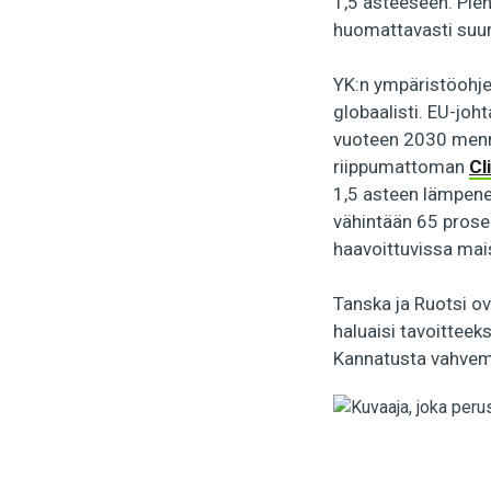
1,5 asteeseen. Pien
huomattavasti suur
YK:n ympäristöohj
globaalisti. EU-joh
vuoteen 2030 menn
riippumattoman
Cl
1,5 asteen lämpenem
vähintään 65 prose
haavoittuvissa mais
Tanska ja Ruotsi o
haluaisi tavoitteek
Kannatusta vahvemmal