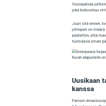
Vuosipäivää juhlis
joka kokoontuu virt
Juuri sitä ennen, 
johtajien on määrä 
päätettiin, että ma
tuomassa oman päät
Uusikaan t
kanssa
Pariisin ilmastosop