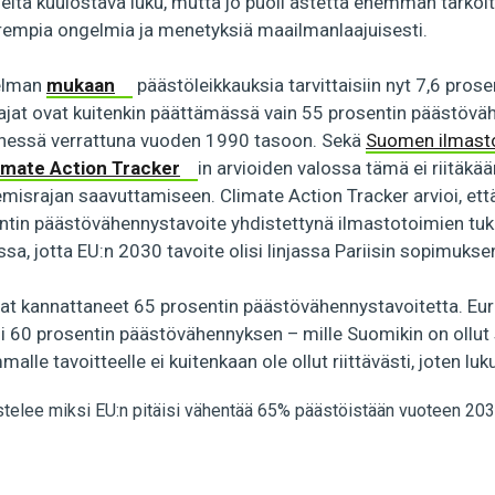
eltä kuulostava luku, mutta jo puoli astetta enemmän tarkoit
empia ongelmia ja menetyksiä maailmanlaajuisesti.
elman
mukaan
päästöleikkauksia tarvittaisiin nyt 7,6 prose
tajat ovat kuitenkin päättämässä vain 55 prosentin päästövä
essä verrattuna vuoden 1990 tasoon. Sekä
Suomen ilmast
imate Action Tracker
in arvioiden valossa tämä ei riitäkä
israjan saavuttamiseen. Climate Action Tracker arvioi, että
ntin päästövähennystavoite yhdistettynä ilmastotoimien tu
sa, jotta EU:n 2030 tavoite olisi linjassa Pariisin sopimukse
vat kannattaneet 65 prosentin päästövähennystavoitetta. Eu
si 60 prosentin päästövähennyksen – mille Suomikin on ollut
le tavoitteelle ei kuitenkaan ole ollut riittävästi, joten luku