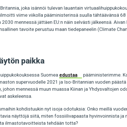
-Britannia, joka isännöi tulevan lauantain virtuaalihuippukok
ilmoitti viime viikolla pääministerinsä suulla tähtäävänsä 68
 2030 mennessä jättäen EU:n näin selvästi jälkeensä. Aiva
nsallinen tavoite perustuu maan tiedepaneelin (Climate Cha
äytön paikka
lihuippukokouksessa Suomea
edustaa
pääministerimme. K
ilmaston supervuodelle 2021 ja Iso-Britannian vuoden pääst
, johon mennessä muun muassa Kiinan ja Yhdysvaltojen od
vat askeleensa.
maihin kohdistuukin nyt isoja odotuksia: Onko meillä vuoden
stavia näyttöjä siitä, miten fossiilivapaasta hyvinvoinnista j
ta ilmastotavoitteista tehdään totta?