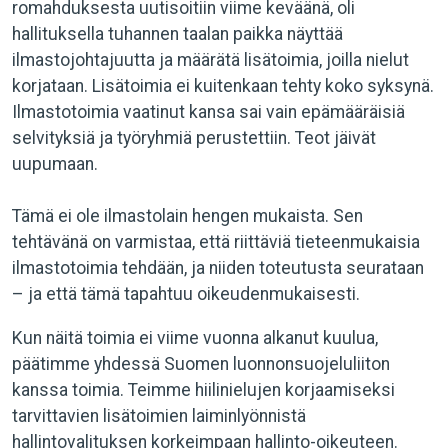
romahduksesta uutisoitiin viime keväänä, oli
hallituksella tuhannen taalan paikka näyttää
ilmastojohtajuutta ja määrätä lisätoimia, joilla nielut
korjataan. Lisätoimia ei kuitenkaan tehty koko syksynä.
Ilmastotoimia vaatinut kansa sai vain epämääräisiä
selvityksiä ja työryhmiä perustettiin. Teot jäivät
uupumaan.
Tämä ei ole ilmastolain hengen mukaista. Sen
tehtävänä on varmistaa, että riittäviä tieteenmukaisia
ilmastotoimia tehdään, ja niiden toteutusta seurataan
– ja että tämä tapahtuu oikeudenmukaisesti.
Kun näitä toimia ei viime vuonna alkanut kuulua,
päätimme yhdessä Suomen luonnonsuojeluliiton
kanssa toimia. Teimme hiilinielujen korjaamiseksi
tarvittavien lisätoimien laiminlyönnistä
hallintovalituksen korkeimpaan hallinto-oikeuteen.