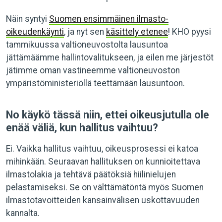
Näin syntyi
Suomen ensimmäinen ilmasto-
oikeudenkäynti
, ja nyt sen
käsittely etenee
! KHO pyysi
tammikuussa valtioneuvostolta lausuntoa
jättämäämme hallintovalitukseen, ja eilen me järjestöt
jätimme oman vastineemme valtioneuvoston
ympäristöministeriöllä teettämään lausuntoon.
No käykö tässä niin, ettei oikeusjutulla ole
enää väliä, kun hallitus vaihtuu?
Ei. Vaikka hallitus vaihtuu, oikeusprosessi ei katoa
mihinkään. Seuraavan hallituksen on kunnioitettava
ilmastolakia ja tehtävä päätöksiä hiilinielujen
pelastamiseksi. Se on välttämätöntä myös Suomen
ilmastotavoitteiden kansainvälisen uskottavuuden
kannalta.