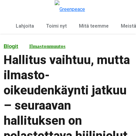
Ky
Valikko
Lahjoita
Toimi nyt
Mitä teemme
Meist
Blogit
Ilmastonmuutos
Hallitus vaihtuu, mutta
ilmasto-
oikeudenkäynti jatkuu
– seuraavan
hallituksen on
pelastettava hiilinielut