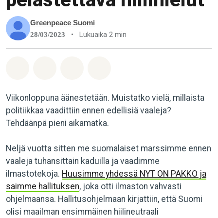
Greenpeace Suomi
•
Lukuaika 2 min
28/03/2023
Jaa Whatsapp
Jaa Facebook
Jaa Email
Share on Bluesky
Viikonloppuna äänestetään. Muistatko vielä, millaista
politiikkaa vaadittiin ennen edellisiä vaaleja?
Tehdäänpä pieni aikamatka.
Neljä vuotta sitten me suomalaiset marssimme ennen
vaaleja tuhansittain kaduilla ja vaadimme
ilmastotekoja.
Huusimme yhdessä NYT ON PAKKO ja
saimme hallituksen
, joka otti ilmaston vahvasti
ohjelmaansa. Hallitusohjelmaan kirjattiin, että Suomi
olisi maailman ensimmäinen hiilineutraali