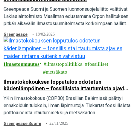
Greenpeace Suomi ja Suomen luonnonsuojeluliitto valittivat
Lakiasiaintoimisto Maailman edustamana Orpon hallituksen
pitkän aikavälin ilmastosuunnitelmasta korkeimpaan hallinto-
oikeuteen. Suomen pitäisi olla hiilineutraali vuonna 2035,
Greenpeace
18/02/2026
mutta pääministeri Orpon hallituksen suunnitelmalla siihen ei
päästä…
Ilmastonmuutos
ilmastopolitiikka
fossiiliset
metsäkato
Ilmastokokouksen lopputulos odotetun
kädenlämpöinen – fossiilisista irtautumista ajavien
maiden rintama kuitenkin vahvistuu
YK:n ilmastokokous (COP30) Brasilian Belémissä päättyi
ennakoiduin tuloksin, ilman läpimurtoja. Tiekartat fossiilisista
polttoaineista irtautumiseksi ja metsäkadon
pysäyttämiseksi jäivät sopimatta ja sopeutumisen
Greenpeace Suomi
22/11/2025
indikaattoreita ja rahoitusta koskevat päätökset heikoiksi.