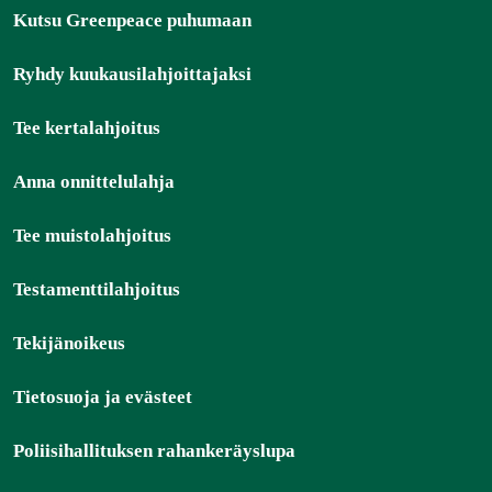
Kutsu Greenpeace puhumaan
Ryhdy kuukausilahjoittajaksi
Tee kertalahjoitus
Anna onnittelulahja
Tee muistolahjoitus
Testamenttilahjoitus
Tekijänoikeus
Tietosuoja ja evästeet
Poliisihallituksen rahankeräyslupa