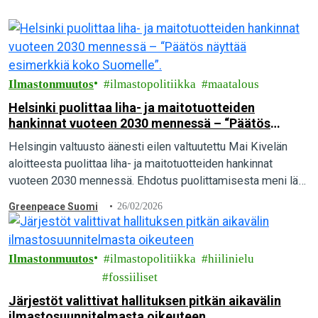
Ilmastonmuutos
ilmastopolitiikka
maatalous
Helsinki puolittaa liha- ja maitotuotteiden
hankinnat vuoteen 2030 mennessä – “Päätös
näyttää esimerkkiä koko Suomelle”.
Helsingin valtuusto äänesti eilen valtuutettu Mai Kivelän
aloitteesta puolittaa liha- ja maitotuotteiden hankinnat
vuoteen 2030 mennessä. Ehdotus puolittamisesta meni läpi
kirkkaasti, kun 57 valtuutettua äänesti puolesta ja vain 23
Greenpeace Suomi
26/02/2026
vastaan. Greenpeace pitää päätöstä merkittävänä askeleena
kohti ilmaston kannalta kestävää ruokailua.
Ilmastonmuutos
ilmastopolitiikka
hiilinielu
fossiiliset
Järjestöt valittivat hallituksen pitkän aikavälin
ilmastosuunnitelmasta oikeuteen