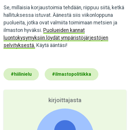
Se, millaisia korjaustoimia tehdään, riippuu siitä, ketkä
hallituksessa istuvat. Äänestä siis viikonloppuna
puolueita, jotka ovat valmiita toimimaan metsien ja
ilmaston hyväksi.
Puolueiden kannat
luontokysymyksiin löydät ympäristöjärjestöjen
selvityksestä.
Käytä ääntäsi!
#
hiilinielu
#
ilmastopolitiikka
kirjoittajasta