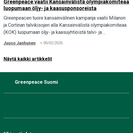
Greenpeace vaatii Kansainvälistä olympiakomiteaa
luopumaan öljy- ja kaasusponsoreista
Greenpeacen tuore kansainvälinen kampanja vaatii Milanon
ja Cortinan talvikisojen alla Kansainvälistä olympiakomiteaa
(KOK) luopumaan öljy- ja kaasuyhtiöistä talvi- ja
paraolympialaisten sponsoreina. Italialainen öljy- ja
Juuso Janhunen
06/02/2026
kaasuyhtiö Eni on yksi talviolympialaisten pääsponsoreista.
…
Näytä kaikki artikkelit
Greenpeace Suomi