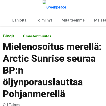
Ky
Valikko
Lahjoita
Toimi nyt
Mitä teemme
Meist
Blogit
Ilmastonmuutos
Mielenosoitus merellä:
Arctic Sunrise seuraa
BP:n
öljynporauslauttaa
Pohjanmerellä
Olli Tiainen