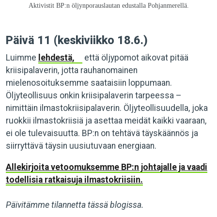
Aktivistit BP:n öljynporauslautan edustalla Pohjanmerellä.
Päivä 11 (keskiviikko 18.6.)
Luimme
lehdestä,
että öljypomot aikovat pitää
kriisipalaverin, jotta rauhanomainen
mielenosoituksemme saataisiin loppumaan.
Öljyteollisuus onkin kriisipalaverin tarpeessa –
nimittäin ilmastokriisipalaverin. Öljyteollisuudella, joka
ruokkii ilmastokriisiä ja asettaa meidät kaikki vaaraan,
ei ole tulevaisuutta. BP:n on tehtävä täyskäännös ja
siirryttävä täysin uusiutuvaan energiaan.
Allekirjoita vetoomuksemme BP:n johtajalle ja vaadi
todellisia ratkaisuja ilmastokriisiin.
Päivitämme tilannetta tässä blogissa.