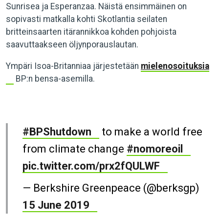
Sunrisea ja Esperanzaa. Näistä ensimmäinen on
sopivasti matkalla kohti Skotlantia seilaten
britteinsaarten itärannikkoa kohden pohjoista
saavuttaakseen öljynporauslautan.
Ympäri Isoa-Britanniaa järjestetään
mielenosoituksia
BP:n bensa-asemilla.
#BPShutdown
to make a world free
from climate change
#nomoreoil
pic.twitter.com/prx2fQULWF
— Berkshire Greenpeace (@berksgp)
15 June 2019