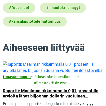
#
fossiiliset
#
ilmastokriisinsyyt
#
kansalaistottelemattomuus
Aiheeseen liittyvää
Ilmastonmuutos
ilmastokriisinvaikutukset
ilmastokriisinsyyt
Raportti: Maailman rikkaimmalla 0,01 prosentilla
arviolta lähes biljoonan dollarin vuotuinen
ilmastovelka
Erittäin pienen upporikkaiden joukon toiminta kytkeytyy