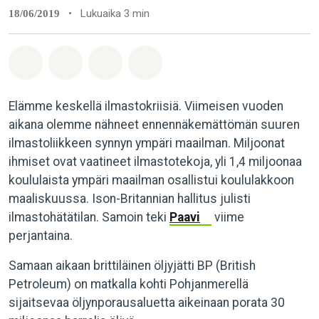
•
Lukuaika 3 min
18/06/2019
Jaa Whatsapp
Jaa Facebook
Jaa Email
Share on Bluesky
Elämme keskellä ilmastokriisiä. Viimeisen vuoden
aikana olemme nähneet ennennäkemättömän suuren
ilmastoliikkeen synnyn ympäri maailman. Miljoonat
ihmiset ovat vaatineet ilmastotekoja, yli 1,4 miljoonaa
koululaista ympäri maailman osallistui koululakkoon
maaliskuussa. Ison-Britannian hallitus julisti
ilmastohätätilan. Samoin teki
Paavi
viime
perjantaina.
Samaan aikaan brittiläinen öljyjätti BP (British
Petroleum) on matkalla kohti Pohjanmerellä
sijaitsevaa öljynporausaluetta aikeinaan porata 30