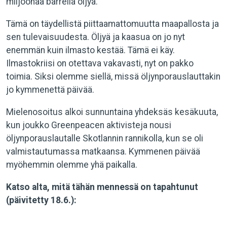
miljoonaa barrelia öljyä.
Tämä on täydellistä piittaamattomuutta maapallosta ja
sen tulevaisuudesta. Öljyä ja kaasua on jo nyt
enemmän kuin ilmasto kestää. Tämä ei käy.
Ilmastokriisi on otettava vakavasti, nyt on pakko
toimia. Siksi olemme siellä, missä öljynporauslauttakin
jo kymmenettä päivää.
Mielenosoitus alkoi sunnuntaina yhdeksäs kesäkuuta,
kun joukko Greenpeacen aktivisteja nousi
öljynporauslautalle Skotlannin rannikolla, kun se oli
valmistautumassa matkaansa. Kymmenen päivää
myöhemmin olemme yhä paikalla.
Katso alta, mitä tähän mennessä on tapahtunut
(päivitetty 18.6.):