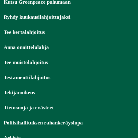
Kutsu Greenpeace puhumaan
Ryhdy kuukausilahjoittajaksi
Tee kertalahjoitus
Anna onnittelulahja
Tee muistolahjoitus
Testamenttilahjoitus
Tekijänoikeus
Tietosuoja ja evästeet
Poliisihallituksen rahankeräyslupa
Arkisto