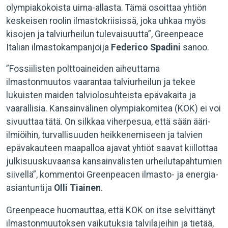
olympiakokoista uima-allasta. Tämä osoittaa yhtiön
keskeisen roolin ilmastokriisissä, joka uhkaa myös
kisojen ja talviurheilun tulevaisuutta”, Greenpeace
Italian ilmastokampanjoija
Federico Spadini
sanoo.
”Fossiilisten polttoaineiden aiheuttama
ilmastonmuutos vaarantaa talviurheilun ja tekee
lukuisten maiden talviolosuhteista epävakaita ja
vaarallisia. Kansainvälinen olympiakomitea (KOK) ei voi
sivuuttaa tätä. On silkkaa viherpesua, että sään ääri-
ilmiöihin, turvallisuuden heikkenemiseen ja talvien
epävakauteen maapalloa ajavat yhtiöt saavat kiillottaa
julkisuuskuvaansa kansainvälisten urheilutapahtumien
siivellä”, kommentoi Greenpeacen ilmasto- ja energia-
asiantuntija
Olli Tiainen
.
Greenpeace huomauttaa, että KOK on itse selvittänyt
ilmastonmuutoksen vaikutuksia talvilajeihin ja tietää,