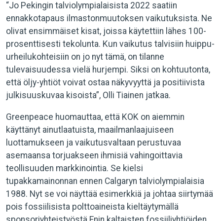
“Jo Pekingin talviolympialaisista 2022 saatiin
ennakkotapaus ilmastonmuutoksen vaikutuksista. Ne
olivat ensimmäiset kisat, joissa käytettiin lähes 100-
prosenttisesti tekolunta. Kun vaikutus talvisiin huippu-
urheilukohteisiin on jo nyt tämä, on tilanne
tulevaisuudessa vielä hurjempi. Siksi on kohtuutonta,
että öljy-yhtiöt voivat ostaa näkyvyyttä ja positiivista
julkisuuskuvaa kisoista”, Olli Tiainen jatkaa.
Greenpeace huomauttaa, että KOK on aiemmin
käyttänyt ainutlaatuista, maailmanlaajuiseen
luottamukseen ja vaikutusvaltaan perustuvaa
asemaansa torjuakseen ihmisiä vahingoittavia
teollisuuden markkinointia. Se kielsi
tupakkamainonnan ennen Calgaryn talviolympialaisia
1988. Nyt se voi näyttää esimerkkiä ja johtaa siirtymää
pois fossiilisista polttoaineista kieltäytymällä
sponsoriyhteistyöstä Enin kaltaisten fossiiliyhtiöiden