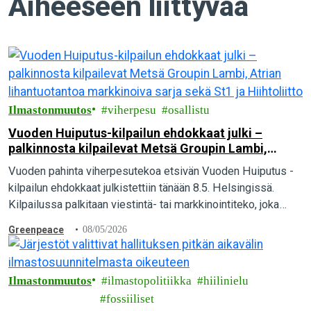
Aiheeseen liittyvää
Ilmastonmuutos
viherpesu
osallistu
Vuoden Huiputus-kilpailun ehdokkaat julki –
palkinnosta kilpailevat Metsä Groupin Lambi,
Atrian lihantuotantoa markkinoiva sarja sekä St1
Vuoden pahinta viherpesutekoa etsivän Vuoden Huiputus -
ja Hiihtoliitto
kilpailun ehdokkaat julkistettiin tänään 8.5. Helsingissä.
Kilpailussa palkitaan viestintä- tai markkinointiteko, joka
esittää katteettomia ympäristö- tai ilmastoväittämiä tai luo
Greenpeace
08/05/2026
muuten harhaanjohtavia kestävyysmielikuvia.
Ilmastonmuutos
ilmastopolitiikka
hiilinielu
fossiiliset