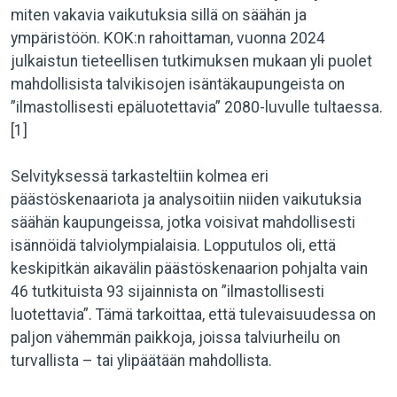
miten vakavia vaikutuksia sillä on säähän ja
ympäristöön. KOK:n rahoittaman, vuonna 2024
julkaistun tieteellisen tutkimuksen mukaan yli puolet
mahdollisista talvikisojen isäntäkaupungeista on
”ilmastollisesti epäluotettavia” 2080-luvulle tultaessa.
[1]
Selvityksessä tarkasteltiin kolmea eri
päästöskenaariota ja analysoitiin niiden vaikutuksia
säähän kaupungeissa, jotka voisivat mahdollisesti
isännöidä talviolympialaisia. Lopputulos oli, että
keskipitkän aikavälin päästöskenaarion pohjalta vain
46 tutkituista 93 sijainnista on ”ilmastollisesti
luotettavia”. Tämä tarkoittaa, että tulevaisuudessa on
paljon vähemmän paikkoja, joissa talviurheilu on
turvallista – tai ylipäätään mahdollista.