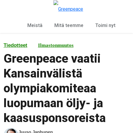
Ky
Valikko
Meistä
Mitä teemme
Toimi nyt
Tiedotteet
Ilmastonmuutos
Greenpeace vaatii
Kansainvälistä
olympiakomiteaa
luopumaan öljy- ja
kaasusponsoreista
Juuso Janhunen