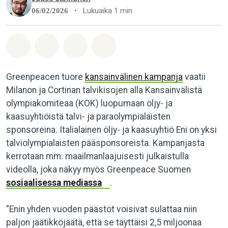
•
Lukuaika 1 min
06/02/2026
Jaa Whatsapp
Jaa Facebook
Jaa Email
Share on Bluesky
Greenpeacen tuore
kansainvälinen kampanja
vaatii
Milanon ja Cortinan talvikisojen alla Kansainvälistä
olympiakomiteaa (KOK) luopumaan öljy- ja
kaasuyhtiöistä talvi- ja paraolympialaisten
sponsoreina. Italialainen öljy- ja kaasuyhtiö Eni on yksi
talviolympialaisten pääsponsoreista. Kampanjasta
kerrotaan mm. maailmanlaajuisesti julkaistulla
videolla, joka näkyy myös Greenpeace Suomen
sosiaalisessa mediassa
.
”Enin yhden vuoden päästöt voisivat sulattaa niin
paljon jäätikköjäätä, että se täyttäisi 2,5 miljoonaa