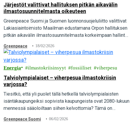
Järjestöt valittivat hallituksen pitkän aikavälin
ilmastosuunnitelmasta oikeuteen
Greenpeace Suomi ja Suomen luonnonsuojeluliitto valittivat
Lakiasiaintoimisto Maailman edustamana Orpon hallituksen
pitkän aikavälin ilmastosuunnitelmasta korkeimpaan hallinto-
oikeuteen. Suomen pitäisi olla hiilineutraali vuonna 2035,
Greenpeace
18/02/2026
mutta pääministeri Orpon hallituksen suunnitelmalla siihen ei
päästä…
Energia
ilmastokriisinsyyt
fossiiliset
viherpesu
Talviolympialaiset – viherpesua ilmastokriisin
varjossa?
Tiesitkö, että yli puolet tällä hetkellä talviolympialaisten
isäntäkaupungeiksi sopivista kaupungeista ovat 2080-lukuun
mennessä sääoloiltaan siihen kelvottomia? Tämä on
Kansainvälisen olympiakomitean (KOK) rahoittaman, vuonna
Greenpeace Suomi
06/02/2026
2024 valmistuneen tieteellisen arvion lopputulos. Tulos
vahvistaa…