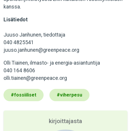
kanssa.
Lisätiedot
Juuso Janhunen, tiedottaja
040 4825541
juuso.janhunen@greenpeace.org
Olli Tiainen, ilmasto- ja energia-asiantuntija
040 164 8606
olli.tiainen@greenpeace.org
#
fossiiliset
#
viherpesu
kirjoittajasta