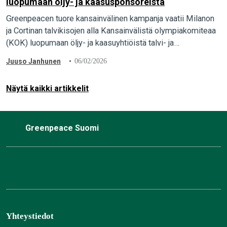
luopumaan öljy- ja kaasusponsoreista
Greenpeacen tuore kansainvälinen kampanja vaatii Milanon
ja Cortinan talvikisojen alla Kansainvälistä olympiakomiteaa
(KOK) luopumaan öljy- ja kaasuyhtiöistä talvi- ja
paraolympialaisten sponsoreina. Italialainen öljy- ja
Juuso Janhunen
06/02/2026
kaasuyhtiö Eni on yksi talviolympialaisten pääsponsoreista.
…
Näytä kaikki artikkelit
Greenpeace Suomi
Yhteystiedot