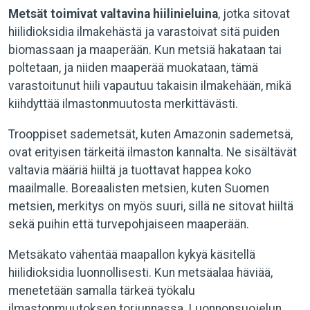
Metsät toimivat valtavina hiilinieluina
, jotka sitovat
hiilidioksidia ilmakehästä ja varastoivat sitä puiden
biomassaan ja maaperään. Kun metsiä hakataan tai
poltetaan, ja niiden maaperää muokataan, tämä
varastoitunut hiili vapautuu takaisin ilmakehään, mikä
kiihdyttää ilmastonmuutosta merkittävästi.
Trooppiset sademetsät, kuten Amazonin sademetsä,
ovat erityisen tärkeitä ilmaston kannalta. Ne sisältävät
valtavia määriä hiiltä ja tuottavat happea koko
maailmalle. Boreaalisten metsien, kuten Suomen
metsien, merkitys on myös suuri, sillä ne sitovat hiiltä
sekä puihin että turvepohjaiseen maaperään.
Metsäkato vähentää maapallon kykyä käsitellä
hiilidioksidia luonnollisesti. Kun metsäalaa häviää,
menetetään samalla tärkeä työkalu
ilmastonmuutoksen torjunnassa. Luonnonsuojelun