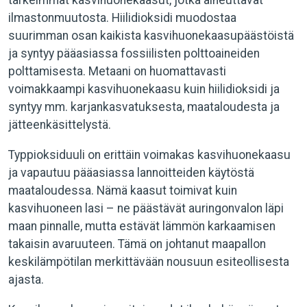
tärkeimmät kasvihuonekaasut, jotka aiheuttavat
ilmastonmuutosta. Hiilidioksidi muodostaa
suurimman osan kaikista kasvihuonekaasupäästöistä
ja syntyy pääasiassa fossiilisten polttoaineiden
polttamisesta. Metaani on huomattavasti
voimakkaampi kasvihuonekaasu kuin hiilidioksidi ja
syntyy mm. karjankasvatuksesta, maataloudesta ja
jätteenkäsittelystä.
Typpioksiduuli on erittäin voimakas kasvihuonekaasu
ja vapautuu pääasiassa lannoitteiden käytöstä
maataloudessa. Nämä kaasut toimivat kuin
kasvihuoneen lasi – ne päästävät auringonvalon läpi
maan pinnalle, mutta estävät lämmön karkaamisen
takaisin avaruuteen. Tämä on johtanut maapallon
keskilämpötilan merkittävään nousuun esiteollisesta
ajasta.