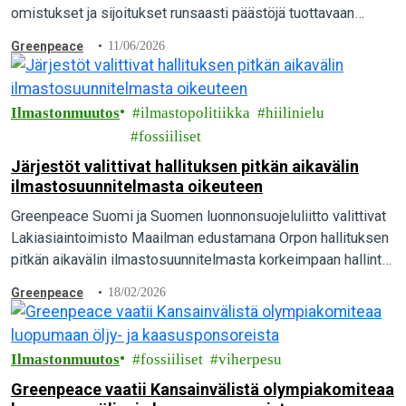
omistukset ja sijoitukset runsaasti päästöjä tuottavaan
toimintaan sekä hiili-intensiivinen elämäntapa, paljastaa
Greenpeace
11/06/2026
tuore kansainvälinen raportti.
Ilmastonmuutos
ilmastopolitiikka
hiilinielu
fossiiliset
Järjestöt valittivat hallituksen pitkän aikavälin
ilmastosuunnitelmasta oikeuteen
Greenpeace Suomi ja Suomen luonnonsuojeluliitto valittivat
Lakiasiaintoimisto Maailman edustamana Orpon hallituksen
pitkän aikavälin ilmastosuunnitelmasta korkeimpaan hallinto-
oikeuteen. Suomen pitäisi olla hiilineutraali vuonna 2035,
Greenpeace
18/02/2026
mutta pääministeri Orpon hallituksen suunnitelmalla siihen ei
päästä…
Ilmastonmuutos
fossiiliset
viherpesu
Greenpeace vaatii Kansainvälistä olympiakomiteaa