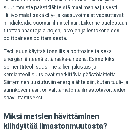
suurimmista päästölähteistä maailmanlaajuisesti.
Hiilivoimalat sekä öljy- ja kaasuvoimalat vapauttavat
hiilidioksidia suoraan ilmakehään. Liikenne puolestaan
tuottaa päästöjä autojen, laivojen ja lentokoneiden
polttoaineen polttamisesta.
Teollisuus käyttää fossiilisia polttoaineita sekä
energianlähteenä että raaka-aineena. Esimerkiksi
sementtiteollisuus, metallien jalostus ja
kemianteollisuus ovat merkittäviä päästölähteitä.
Siirtyminen uusiutuviin energialähteisiin, kuten tuuli- ja
aurinkovoimaan, on välttämätöntä ilmastotavoitteiden
saavuttamiseksi.
Miksi metsien hävittäminen
kiihdyttää ilmastonmuutosta?