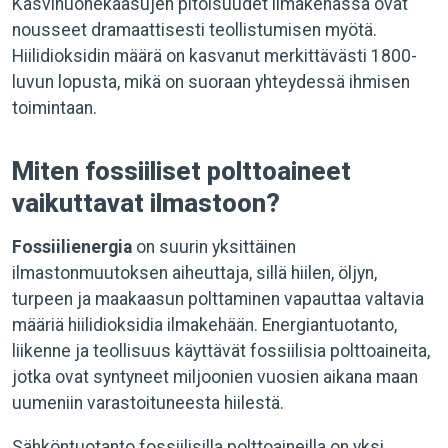
Kasvihuonekaasujen pitoisuudet ilmakehässä ovat
nousseet dramaattisesti teollistumisen myötä.
Hiilidioksidin määrä on kasvanut merkittävästi 1800-
luvun lopusta, mikä on suoraan yhteydessä ihmisen
toimintaan.
Miten fossiiliset polttoaineet
vaikuttavat ilmastoon?
Fossiilienergia
on suurin yksittäinen
ilmastonmuutoksen aiheuttaja, sillä hiilen, öljyn,
turpeen ja maakaasun polttaminen vapauttaa valtavia
määriä hiilidioksidia ilmakehään. Energiantuotanto,
liikenne ja teollisuus käyttävät fossiilisia polttoaineita,
jotka ovat syntyneet miljoonien vuosien aikana maan
uumeniin varastoituneesta hiilestä.
Sähköntuotanto fossiilisilla polttoaineilla on yksi