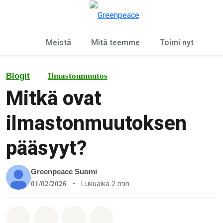
Ky
Valikko
Meistä
Mitä teemme
Toimi nyt
Blogit
Ilmastonmuutos
Mitkä ovat
ilmastonmuutoksen
pääsyyt?
Greenpeace Suomi
•
Lukuaika 2 min
01/02/2026
Jaa Whatsapp
Jaa Facebook
Jaa Email
Share on Bluesky