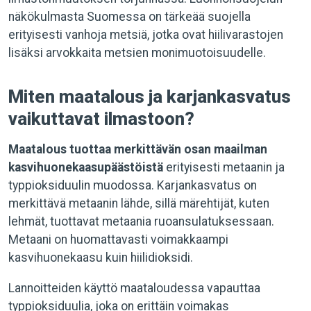
näkökulmasta Suomessa on tärkeää suojella
erityisesti vanhoja metsiä, jotka ovat hiilivarastojen
lisäksi arvokkaita metsien monimuotoisuudelle.
Miten maatalous ja karjankasvatus
vaikuttavat ilmastoon?
Maatalous tuottaa merkittävän osan maailman
kasvihuonekaasupäästöistä
erityisesti metaanin ja
typpioksiduulin muodossa. Karjankasvatus on
merkittävä metaanin lähde, sillä märehtijät, kuten
lehmät, tuottavat metaania ruoansulatuksessaan.
Metaani on huomattavasti voimakkaampi
kasvihuonekaasu kuin hiilidioksidi.
Lannoitteiden käyttö maataloudessa vapauttaa
typpioksiduulia, joka on erittäin voimakas