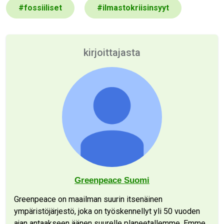
#
fossiiliset
#
ilmastokriisinsyyt
kirjoittajasta
Greenpeace Suomi
Greenpeace on maailman suurin itsenäinen
ympäristöjärjestö, joka on työskennellyt yli 50 vuoden
ajan antaakseen äänen suurelle planeetallemme. Emme