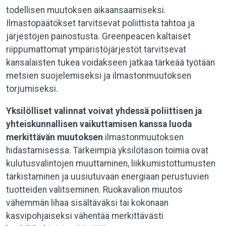
todellisen muutoksen aikaansaamiseksi.
Ilmastopäätökset tarvitsevat poliittista tahtoa ja
järjestöjen painostusta. Greenpeacen kaltaiset
riippumattomat ympäristöjärjestöt tarvitsevat
kansalaisten tukea voidakseen jatkaa tärkeää työtään
metsien suojelemiseksi ja ilmastonmuutoksen
torjumiseksi.
Yksilölliset valinnat voivat yhdessä poliittisen ja
yhteiskunnallisen vaikuttamisen kanssa luoda
merkittävän muutoksen
ilmastonmuutoksen
hidastamisessa. Tärkeimpiä yksilötason toimia ovat
kulutusvalintojen muuttaminen, liikkumistottumusten
tarkistaminen ja uusiutuvaan energiaan perustuvien
tuotteiden valitseminen. Ruokavalion muutos
vähemmän lihaa sisältäväksi tai kokonaan
kasvipohjaiseksi vähentää merkittävästi