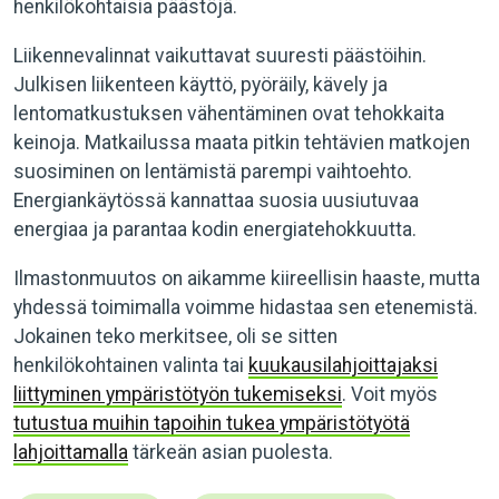
henkilökohtaisia päästöjä.
Liikennevalinnat vaikuttavat suuresti päästöihin.
Julkisen liikenteen käyttö, pyöräily, kävely ja
lentomatkustuksen vähentäminen ovat tehokkaita
keinoja. Matkailussa maata pitkin tehtävien matkojen
suosiminen on lentämistä parempi vaihtoehto.
Energiankäytössä kannattaa suosia uusiutuvaa
energiaa ja parantaa kodin energiatehokkuutta.
Ilmastonmuutos on aikamme kiireellisin haaste, mutta
yhdessä toimimalla voimme hidastaa sen etenemistä.
Jokainen teko merkitsee, oli se sitten
henkilökohtainen valinta tai
kuukausilahjoittajaksi
liittyminen ympäristötyön tukemiseksi
. Voit myös
tutustua muihin tapoihin tukea ympäristötyötä
lahjoittamalla
tärkeän asian puolesta.