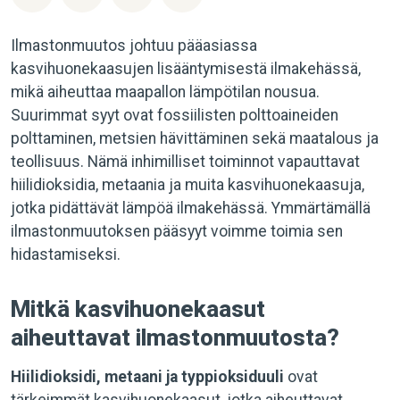
Ilmastonmuutos johtuu pääasiassa
kasvihuonekaasujen lisääntymisestä ilmakehässä,
mikä aiheuttaa maapallon lämpötilan nousua.
Suurimmat syyt ovat fossiilisten polttoaineiden
polttaminen, metsien hävittäminen sekä maatalous ja
teollisuus. Nämä inhimilliset toiminnot vapauttavat
hiilidioksidia, metaania ja muita kasvihuonekaasuja,
jotka pidättävät lämpöä ilmakehässä. Ymmärtämällä
ilmastonmuutoksen pääsyyt voimme toimia sen
hidastamiseksi.
Mitkä kasvihuonekaasut
aiheuttavat ilmastonmuutosta?
Hiilidioksidi, metaani ja typpioksiduuli
ovat